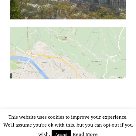
This website uses cookies to improve your experience.
Publicado
Etiquetas
en Agrovia
12 noviembre, 2014
Artxanda
,
Bilbao
1 comentario
el
We'll assume you're ok with this, but you can opt-out if you
wish.
Read More
Accept
Funciona gracias a WordPress