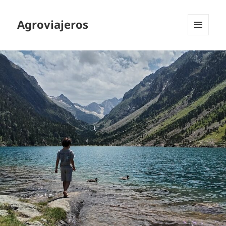
Agroviajeros
MENÚ
Y
WIDGETS