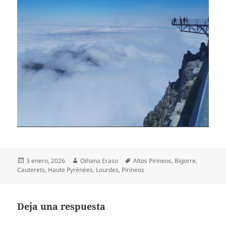
Publicado
Autor
Etiquetas
3 enero, 2026
Oihana Eraso
Altos Pirineos
,
Bigorre
,
el
Cauterets
,
Haute Pyrénées
,
Lourdes
,
Pirineos
Deja una respuesta