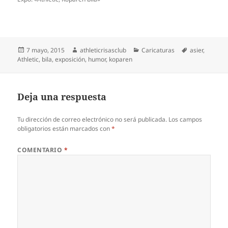
Publicado
Autor
Categorías
Etiquetas
7 mayo, 2015
athleticrisasclub
Caricaturas
asier
,
el
Athletic
,
bila
,
exposición
,
humor
,
koparen
Deja una respuesta
Tu dirección de correo electrónico no será publicada.
Los campos
obligatorios están marcados con
*
COMENTARIO
*