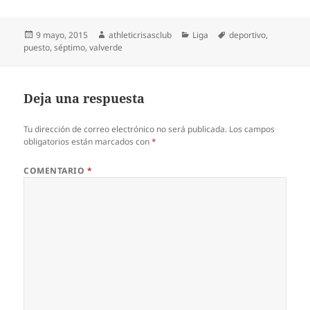
Publicado
Autor
Categorías
Etiquetas
9 mayo, 2015
athleticrisasclub
Liga
deportivo
,
el
puesto
,
séptimo
,
valverde
Deja una respuesta
Tu dirección de correo electrónico no será publicada.
Los campos
obligatorios están marcados con
*
COMENTARIO
*