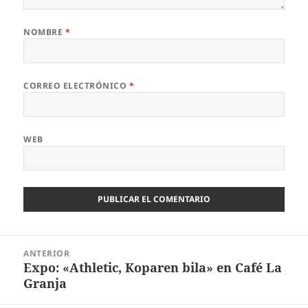
NOMBRE
*
CORREO ELECTRÓNICO
*
WEB
Navegación
ANTERIOR
de
Expo: «Athletic, Koparen bila» en Café La
Entrada
entradas
Granja
anterior: