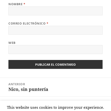
NOMBRE
*
CORREO ELECTRÓNICO
*
WEB
Navegación
ANTERIOR
de
Nico, sin puntería
Entrada
entradas
anterior:
SIGUIENTE
This website uses cookies to improve your experience.
Superioridad rojiblanca
Entrada