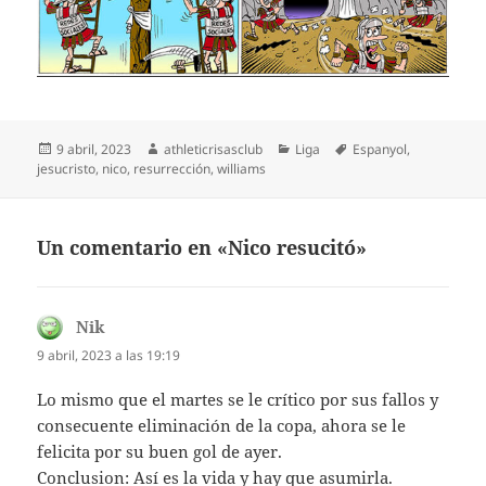
Publicado
Autor
Categorías
Etiquetas
9 abril, 2023
athleticrisasclub
Liga
Espanyol
,
el
jesucristo
,
nico
,
resurrección
,
williams
Un comentario en «Nico resucitó»
Nik
dice:
9 abril, 2023 a las 19:19
Lo mismo que el martes se le crítico por sus fallos y
consecuente eliminación de la copa, ahora se le
felicita por su buen gol de ayer.
Conclusion: Así es la vida y hay que asumirla.