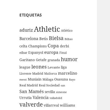
ETIQUETAS
Athletic
aduriz
Atlético
Bielsa
Barcelona
Betis
Bilbao
Copa
celta
Champions
derbi
europa
Espanyol
eibar
Final
humor
Garitano
Getafe
granada
leones
league
liga
Levante
marcelino
Madrid
Llorente
Mallorca
Muniain
Osasuna
Málaga
messi
Rayo
Real Sociedad
Real Madrid
san
San Mamés
sevilla
simeone
Valencia
Urrutia
valladolid
valverde
williams
villarreal