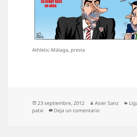
Athletic-Málaga, previa
Publicado
Autor
Cat
23 septiembre, 2012
Asier Sanz
Lig
el
en Athletic-Mál
patxi
Deja un comentario