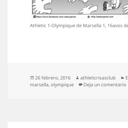
Athletic 1-Olympique de Marsella 1, 16avos d
Publicado
Autor
C
26 febrero, 2016
athleticrisasclub
el
marsella
,
olympique
Deja un comentario