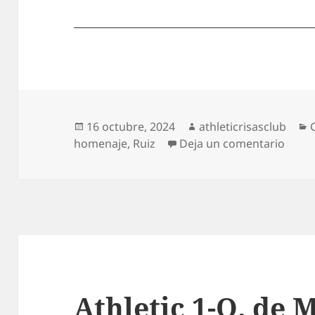
Publicado
Autor
16 octubre, 2024
athleticrisasclub
el
en Ho
homenaje
,
Ruiz
Deja un comentario
Athletic 1-O. de M