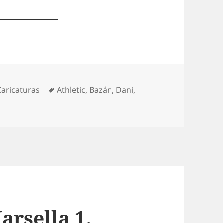
Categorías
Etiquetas
Caricaturas
Athletic
,
Bazán
,
Dani
,
menaje a Dani
arsella 1.