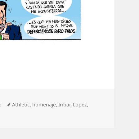
egorías
Etiquetas
a
Athletic
,
homenaje
,
Iribar
,
Lopez
,
aga. «El Txopo» eterno