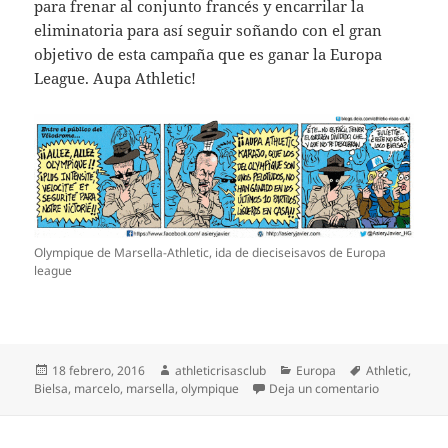
para frenar al conjunto francés y encarrilar la
eliminatoria para así seguir soñando con el gran
objetivo de esta campaña que es ganar la Europa
League. Aupa Athletic!
Olympique de Marsella-Athletic, ida de dieciseisavos de Europa
league
Publicado
Autor
Categorías
Etiquetas
18 febrero, 2016
athleticrisasclub
Europa
Athletic
,
el
en O. de Mar
Bielsa
,
marcelo
,
marsella
,
olympique
Deja un comentario