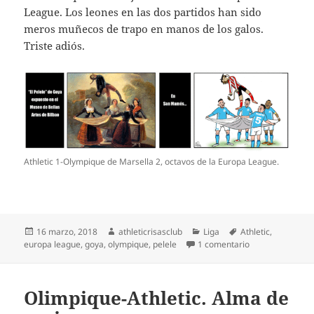
League. Los leones en las dos partidos han sido
meros muñecos de trapo en manos de los galos.
Triste adiós.
Athletic 1-Olympique de Marsella 2, octavos de la Europa League.
Publicado
Autor
Categorías
Etiquetas
16 marzo, 2018
athleticrisasclub
Liga
Athletic
,
el
en Athletic 1-Ol
europa league
,
goya
,
olympique
,
pelele
1 comentario
Olimpique-Athletic. Alma de