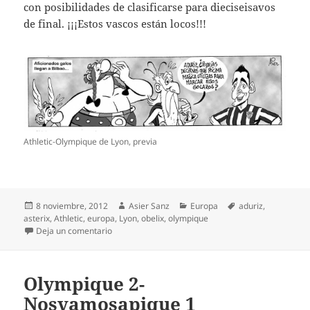
con posibilidades de clasificarse para dieciseisavos
de final. ¡¡¡Estos vascos están locos!!!
Athletic-Olympique de Lyon, previa
Publicado
Autor
Categorías
Etiquetas
8 noviembre, 2012
Asier Sanz
Europa
aduriz
,
el
asterix
,
Athletic
,
europa
,
Lyon
,
obelix
,
olympique
en Athletic-O.Lyon. Primera final
Deja un comentario
Olympique 2-
Nosvamosapique 1