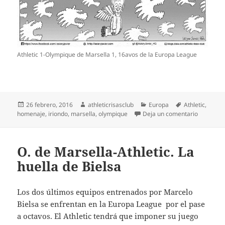
Athletic 1-Olympique de Marsella 1, 16avos de la Europa League
Publicado
Autor
Categorías
Etiquetas
26 febrero, 2016
athleticrisasclub
Europa
Athletic
,
el
en Athleti
homenaje
,
iriondo
,
marsella
,
olympique
Deja un comentario
O. de Marsella-Athletic. La
huella de Bielsa
Los dos últimos equipos entrenados por Marcelo
Bielsa se enfrentan en la Europa League por el pase
a octavos. El Athletic tendrá que imponer su juego