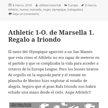
Publicado
Autor
Categorías
Etiquetas
8 marzo, 2018
athleticrisasclub
Europa
8 marzo
,
el
Athletic
,
humor
,
marsella
,
mujer
,
olympique
,
trabajadora
en Olimpique-Athletic. Alma de mujer
Deja un comentario
Athletic 1-O. de Marsella 1.
Regalo a Iriondo
El tanto del Olympique agarrotó a un San Mamés
que veía cómo el Athletic no era capaz de meterse en
el partido y que se complicaba la vida para acceder a
octavos de la Europa League. Pero los leones tiraron
de orgullo en la segunda parte y el remate en
plancha de Merino hizo explotar al estadio de
alegría. Seguro que el gran Rafa Iriondo nos habrá
echado una mano desde el cielo. Aupa Athletic!!