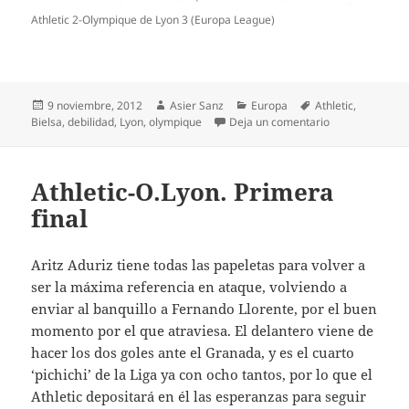
Athletic 2-Olympique de Lyon 3 (Europa League)
Publicado
Autor
Categorías
Etiquetas
9 noviembre, 2012
Asier Sanz
Europa
Athletic
,
el
en Athletic 2- L
Bielsa
,
debilidad
,
Lyon
,
olympique
Deja un comentario
Athletic-O.Lyon. Primera
final
Aritz Aduriz tiene todas las papeletas para volver a
ser la máxima referencia en ataque, volviendo a
enviar al banquillo a Fernando Llorente, por el buen
momento por el que atraviesa. El delantero viene de
hacer los dos goles ante el Granada, y es el cuarto
‘pichichi’ de la Liga ya con ocho tantos, por lo que el
Athletic depositará en él las esperanzas para seguir