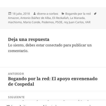
Publicado
Autor
Categorías
Etique
18 julio, 2018
diseno-a-sorbos
Bogando por la red
el
Amazon
,
Antonio Ibáñez de Alba
,
Eli Rezkallah
,
La Manada
,
machismo
,
Mario Conde
,
Podemos
,
PSOE
,
rey Juan Carlos
,
VAR
Deja una respuesta
Lo siento, debes estar
conectado
para publicar un
comentario.
Navegación
ANTERIOR
de
Bogando por la red: El apoyo envenenado
Entrada
entradas
de Cospedal
anterior:
SIGUIENTE
Bogando por la red: La exhumación de
Entrada