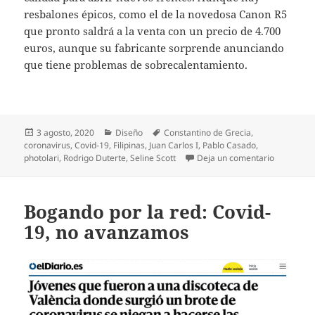
resbalones épicos, como el de la novedosa Canon R5
que pronto saldrá a la venta con un precio de 4.700
euros, aunque su fabricante sorprende anunciando
que tiene problemas de sobrecalentamiento.
Publicado
Categorías
Etiquetas
3 agosto, 2020
Diseño
Constantino de Grecia
,
el
coronavirus
,
Covid-19
,
Filipinas
,
Juan Carlos I
,
Pablo Casado
,
en Bogando
photolari
,
Rodrigo Duterte
,
Seline Scott
Deja un comentario
Bogando por la red: Covid-
19, no avanzamos