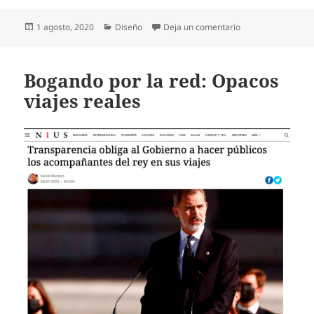
Publicado
Categorías
en Bogando por la 
1 agosto, 2020
Diseño
Deja un comentario
el
Bogando por la red: Opacos
viajes reales