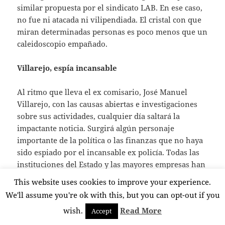
similar propuesta por el sindicato LAB. En ese caso,
no fue ni atacada ni vilipendiada. El cristal con que
miran determinadas personas es poco menos que un
caleidoscopio empañado.
Villarejo, espía incansable
Al ritmo que lleva el ex comisario, José Manuel
Villarejo, con las causas abiertas e investigaciones
sobre sus actividades, cualquier día saltará la
impactante noticia. Surgirá algún personaje
importante de la política o las finanzas que no haya
sido espiado por el incansable ex policía. Todas las
instituciones del Estado y las mayores empresas han
sido sus víctimas, o sus clientes. Su lista de
This website uses cookies to improve your experience.
grabaciones es más larga que la de Spotify y sus
We'll assume you're ok with this, but you can opt-out if you
contactos alcanzan las más altas esferas políticas y
wish.
Read More
Accept
económicas. Subió de las cloacas del Estado al
Olimpo, aunque la caída ha sido estruendosa.