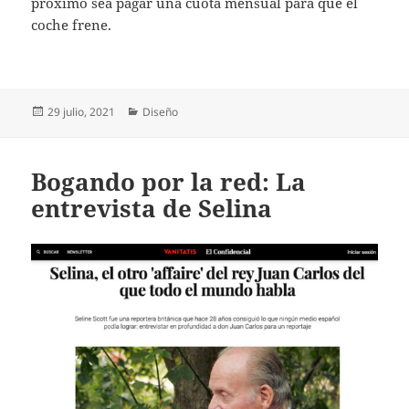
próximo sea pagar una cuota mensual para que el
coche frene.
Publicado
Categorías
29 julio, 2021
Diseño
el
Bogando por la red: La
entrevista de Selina