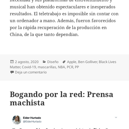
musical han obtenido espectaculares e inesperados
resultados. El teletrabajo es imposible sin contar con
un ordenador a mano. Además, fueron favorecidos
por la rápida recuperación de la producción en
China, de la que tanto dependían.
Publicado
Categorías
Etiquetas
2 agosto, 2020
Diseño
Apple
,
Ben Golliver
,
Black Lives
el
Matter
,
Covid-19
,
mascarillas
,
NBA
,
PCR
,
PP
en Bogando por la red: Covid-19, no avanzamos
Deja un comentario
Bogando por la red: Prensa
machista