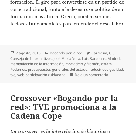
formación. El giro para convertirse en un partido de
corte tradicional, junto a la desastrosa política de su
formación más afín en Grecia, pueden ser dos
factores fundamentales para entender el descalabro.
Publicado
Categorías
Etiquetas
7 agosto, 2015
Bogando por la red
Carmena
,
CIS
,
el
Consejo de Informativos
,
José María Vera
,
Luis Barcenas
,
Madrid
,
manipulación de la información
,
mortadelo y filemón
,
oxfam
,
Podemos
,
presupuestos generales del estado
,
reducir desigualdad
,
en Crossover «B
tve
,
web participación cuidadana
Deja un comentario
Crossover «Bogando por la
red»: TVE promociona a la
Cadena Cope
Un crossover es la interrelación de historias o