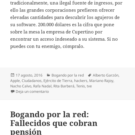
tradicionalmente, una ilegal fuente de ingresos, por
ello las grandes corporaciones prefieren ofrecer
elevadas cantidades para descubrir los agujeros de
su software. 200.000 dólares es la cifra que pone
sobre la mesa la empresa de Cupertino por
encontrar un acceso indeseado a su sistema. Si no
puedes con tu enemigo, cómpralo.
Publicado
Categorías
Etiquetas
17 agosto, 2016
Bogando por la red
Alberto Garzón
,
el
Apple
,
Ciudadanos
,
Ejército de Tierra
,
hackers
,
Mariano Rajoy
,
Nacho Calvo
,
Rafa Nadal
,
Rita Barberá
,
Tenis
,
tve
en Bogando por la red: La guerra no es triste
Deja un comentario
Bogando por la red:
Fallecidos que cobran
pensión