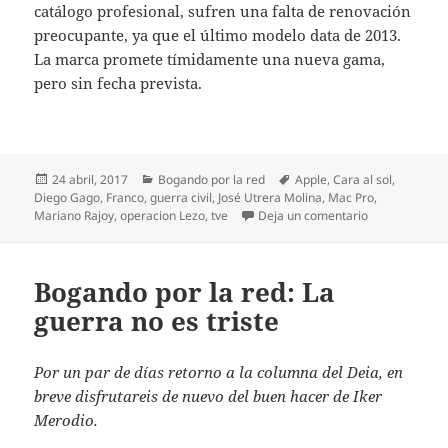
catálogo profesional, sufren una falta de renovación
preocupante, ya que el último modelo data de 2013.
La marca promete tímidamente una nueva gama,
pero sin fecha prevista.
Publicado
Categorías
Etiquetas
24 abril, 2017
Bogando por la red
Apple
,
Cara al sol
,
el
Diego Gago
,
Franco
,
guerra civil
,
José Utrera Molina
,
Mac Pro
,
en Bogando por
Mariano Rajoy
,
operacion Lezo
,
tve
Deja un comentario
Bogando por la red: La
guerra no es triste
Por un par de días retorno a la columna del Deia, en
breve disfrutareis de nuevo del buen hacer de Iker
Merodio.