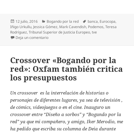
Publicado
Categorías
Etiquetas
12 julio, 2016
Bogando por la red
banca
,
Eurocopa
,
el
Iñigo Urkullu
,
Jessica Gómez
,
Mark Cavendish
,
Podemos
,
Teresa
Rodríguez
,
Tribunal Superior de Justicia Europeo
,
tve
en Bogando por la red: Urkullu agradece el gesto 
Deja un comentario
Crossover «Bogando por la
red»: Oxfam también critica
los presupuestos
Un crossover es la interrelación de historias o
personajes de diferentes lugares, ya sea de televisión ,
de cómics, videojuegos o en el cine. Inauguro un
crossover entre “Diseño a sorbos” y “Bogando por la
red” ya que mi compañero, y amigo, Iker Merodio, me
ha pedido que escriba su columna de Deia durante