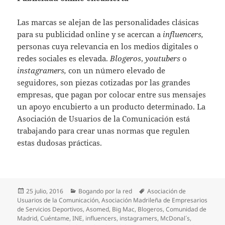
Las marcas se alejan de las personalidades clásicas
para su publicidad online y se acercan a
influencers,
personas cuya relevancia en los medios digitales o
redes sociales es elevada.
Blogeros
,
youtubers
o
instagramers,
con un número elevado de
seguidores, son piezas cotizadas por las grandes
empresas, que pagan por colocar entre sus mensajes
un apoyo encubierto a un producto determinado. La
Asociación de Usuarios de la Comunicación está
trabajando para crear unas normas que regulen
estas dudosas prácticas.
Publicado
Categorías
Etiquetas
25 julio, 2016
Bogando por la red
Asociación de
el
Usuarios de la Comunicación
,
Asociación Madrileña de Empresarios
de Servicios Deportivos
,
Asomed
,
Big Mac
,
Blogeros
,
Comunidad de
Madrid
,
Cuéntame
,
INE
,
influencers
,
instagramers
,
McDonal´s
,