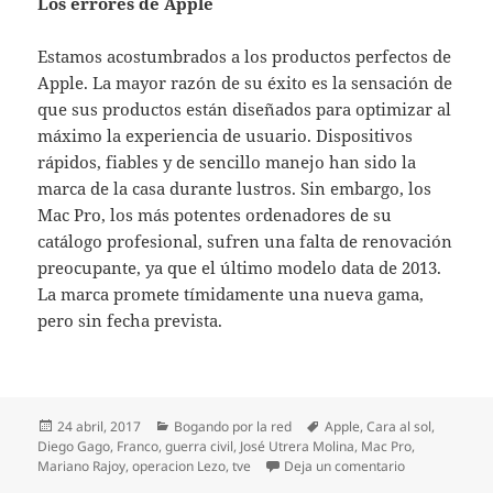
Los errores de Apple
Estamos acostumbrados a los productos perfectos de
Apple. La mayor razón de su éxito es la sensación de
que sus productos están diseñados para optimizar al
máximo la experiencia de usuario. Dispositivos
rápidos, fiables y de sencillo manejo han sido la
marca de la casa durante lustros. Sin embargo, los
Mac Pro, los más potentes ordenadores de su
catálogo profesional, sufren una falta de renovación
preocupante, ya que el último modelo data de 2013.
La marca promete tímidamente una nueva gama,
pero sin fecha prevista.
Publicado
Categorías
Etiquetas
24 abril, 2017
Bogando por la red
Apple
,
Cara al sol
,
el
Diego Gago
,
Franco
,
guerra civil
,
José Utrera Molina
,
Mac Pro
,
en Bogando por
Mariano Rajoy
,
operacion Lezo
,
tve
Deja un comentario