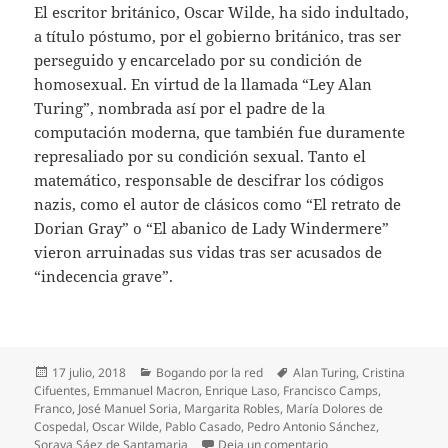
El escritor británico, Oscar Wilde, ha sido indultado,
a título póstumo, por el gobierno británico, tras ser
perseguido y encarcelado por su condición de
homosexual. En virtud de la llamada “Ley Alan
Turing”, nombrada así por el padre de la
computación moderna, que también fue duramente
represaliado por su condición sexual. Tanto el
matemático, responsable de descifrar los códigos
nazis, como el autor de clásicos como “El retrato de
Dorian Gray” o “El abanico de Lady Windermere”
vieron arruinadas sus vidas tras ser acusados de
“indecencia grave”.
Publicado
Categorías
Etiquetas
17 julio, 2018
Bogando por la red
Alan Turing
,
Cristina
el
Cifuentes
,
Emmanuel Macron
,
Enrique Laso
,
Francisco Camps
,
Franco
,
José Manuel Soria
,
Margarita Robles
,
María Dolores de
Cospedal
,
Oscar Wilde
,
Pablo Casado
,
Pedro Antonio Sánchez
,
en Bogando por la re
Soraya Sáez de Santamaria
Deja un comentario