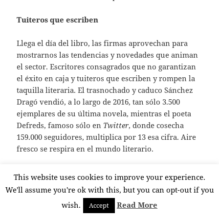
Tuiteros que escriben
Llega el día del libro, las firmas aprovechan para
mostrarnos las tendencias y novedades que animan
el sector. Escritores consagrados que no garantizan
el éxito en caja y tuiteros que escriben y rompen la
taquilla literaria. El trasnochado y caduco Sánchez
Dragó vendió, a lo largo de 2016, tan sólo 3.500
ejemplares de su última novela, mientras el poeta
Defreds, famoso sólo en
Twitter
, donde cosecha
159.000 seguidores, multiplica por 13 esa cifra. Aire
fresco se respira en el mundo literario.
Tecnología que nos espía
This website uses cookies to improve your experience.
We'll assume you're ok with this, but you can opt-out if you
La información es poder, esta frase atribuida al
wish.
Read More
Accept
filosofo Francis Bacon está en plena vigencia en la