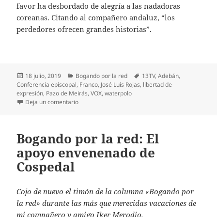
favor ha desbordado de alegría a las nadadoras
coreanas. Citando al compañero andaluz, “los
perdedores ofrecen grandes historias”.
Publicado
Categorías
Etiquetas
18 julio, 2019
Bogando por la red
13TV
,
Adebán
,
el
Conferencia episcopal
,
Franco
,
José Luis Rojas
,
libertad de
expresión
,
Pazo de Meirás
,
VOX
,
waterpolo
en Bogando por la red: Los obispos salvan 13tv
Deja un comentario
Bogando por la red: El
apoyo envenenado de
Cospedal
Cojo de nuevo el timón de la columna «Bogando por
la red» durante las más que merecidas vacaciones de
mi compañero y amigo Iker Merodio.