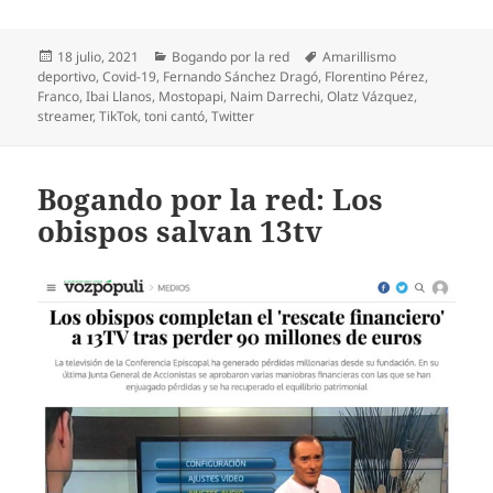
Publicado
Categorías
Etiquetas
18 julio, 2021
Bogando por la red
Amarillismo
el
deportivo
,
Covid-19
,
Fernando Sánchez Dragó
,
Florentino Pérez
,
Franco
,
Ibai Llanos
,
Mostopapi
,
Naim Darrechi
,
Olatz Vázquez
,
streamer
,
TikTok
,
toni cantó
,
Twitter
Bogando por la red: Los
obispos salvan 13tv