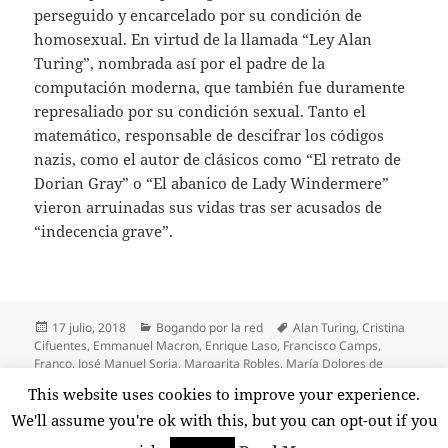
perseguido y encarcelado por su condición de
homosexual. En virtud de la llamada “Ley Alan
Turing”, nombrada así por el padre de la
computación moderna, que también fue duramente
represaliado por su condición sexual. Tanto el
matemático, responsable de descifrar los códigos
nazis, como el autor de clásicos como “El retrato de
Dorian Gray” o “El abanico de Lady Windermere”
vieron arruinadas sus vidas tras ser acusados de
“indecencia grave”.
Publicado
Categorías
Etiquetas
17 julio, 2018
Bogando por la red
Alan Turing
,
Cristina
el
Cifuentes
,
Emmanuel Macron
,
Enrique Laso
,
Francisco Camps
,
Franco
,
José Manuel Soria
,
Margarita Robles
,
María Dolores de
Cospedal
,
Oscar Wilde
,
Pablo Casado
,
Pedro Antonio Sánchez
,
This website uses cookies to improve your experience.
en Bogando por la re
Soraya Sáez de Santamaria
Deja un comentario
We'll assume you're ok with this, but you can opt-out if you