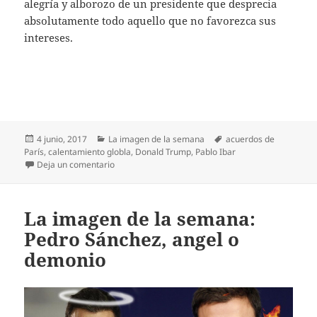
alegría y alborozo de un presidente que desprecia
absolutamente todo aquello que no favorezca sus
intereses.
Publicado
Categorías
Etiquetas
4 junio, 2017
La imagen de la semana
acuerdos de
el
París
,
calentamiento globla
,
Donald Trump
,
Pablo Ibar
en La imagen de la semana: Trump incendia el mu
Deja un comentario
La imagen de la semana:
Pedro Sánchez, angel o
demonio