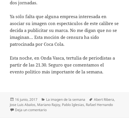
dos jornadas.
Ya sólo falta que alguna empresa interesada en
asociar su imagen con espectáculos de este calibre se
decida a publicitar su marca. No me digan que no se
imaginan… Esta moción de censura ha sido
patrocinada por Coca Cola.
Esta noche, en Onda Vasca, tertulia de periodistas a
partir de las 21.30. Seguro que comentamos el
evento político más importante de la semana.
Publicado
Categorías
Etiquetas
16 junio, 2017
La imagen de la semana
Abert Ribera
,
el
Jose Luis Abalos
,
Mariano Rajoy
,
Pablo Iglesias
,
Rafael Hernando
en La imagen de la semana: Pablo Iglesias, el mala
Deja un comentario