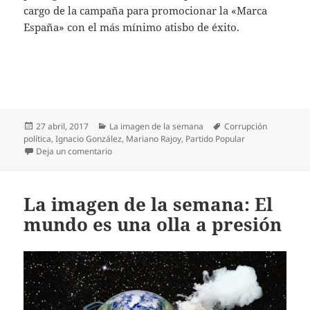
cargo de la campaña para promocionar la «Marca
España» con el más mínimo atisbo de éxito.
Publicado
Categorías
Etiquetas
27 abril, 2017
La imagen de la semana
Corrupción
el
política
,
Ignacio González
,
Mariano Rajoy
,
Partido Popular
en La imagen de la semana: Todos a la carcel
Deja un comentario
La imagen de la semana: El
mundo es una olla a presión