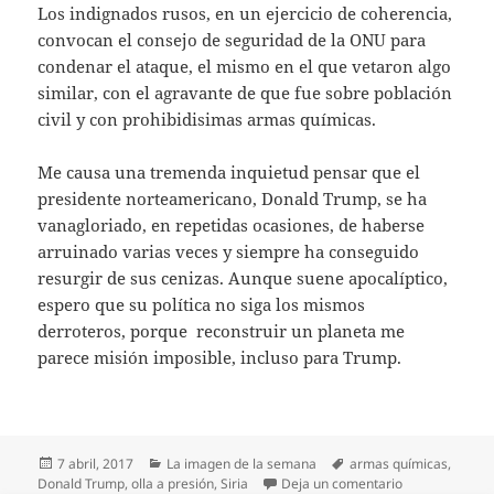
Los indignados rusos, en un ejercicio de coherencia,
convocan el consejo de seguridad de la ONU para
condenar el ataque, el mismo en el que vetaron algo
similar, con el agravante de que fue sobre población
civil y con prohibidisimas armas químicas.
Me causa una tremenda inquietud pensar que el
presidente norteamericano, Donald Trump, se ha
vanagloriado, en repetidas ocasiones, de haberse
arruinado varias veces y siempre ha conseguido
resurgir de sus cenizas. Aunque suene apocalíptico,
espero que su política no siga los mismos
derroteros, porque reconstruir un planeta me
parece misión imposible, incluso para Trump.
Publicado
Categorías
Etiquetas
7 abril, 2017
La imagen de la semana
armas químicas
,
el
en La imagen d
Donald Trump
,
olla a presión
,
Siria
Deja un comentario