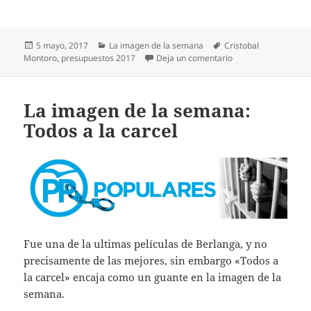
Publicado
Categorías
Etiquetas
5 mayo, 2017
La imagen de la semana
Cristobal
el
en La imagen de la
Montoro
,
presupuestos 2017
Deja un comentario
La imagen de la semana:
Todos a la carcel
Fue una de la ultimas películas de Berlanga, y no
precisamente de las mejores, sin embargo «Todos a
la carcel» encaja como un guante en la imagen de la
semana.