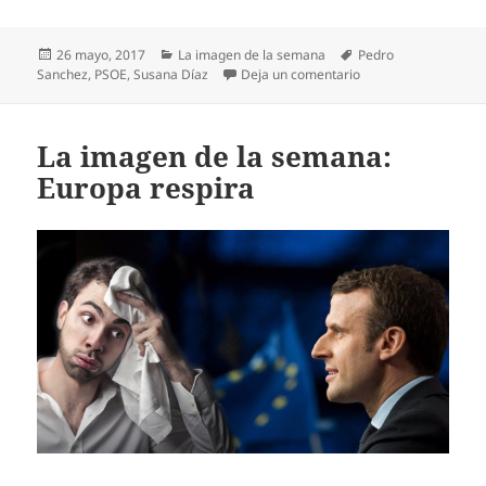
Publicado
Categorías
Etiquetas
26 mayo, 2017
La imagen de la semana
Pedro
el
en La imagen de la 
Sanchez
,
PSOE
,
Susana Díaz
Deja un comentario
La imagen de la semana:
Europa respira