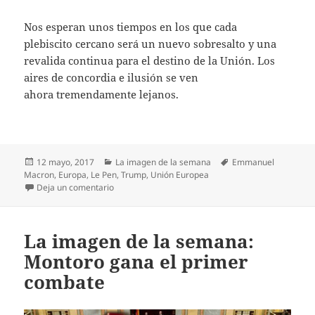
Nos esperan unos tiempos en los que cada
plebiscito cercano será un nuevo sobresalto y una
revalida continua para el destino de la Unión. Los
aires de concordia e ilusión se ven
ahora tremendamente lejanos.
Publicado
Categorías
Etiquetas
12 mayo, 2017
La imagen de la semana
Emmanuel
el
Macron
,
Europa
,
Le Pen
,
Trump
,
Unión Europea
en La imagen de la semana: Europa respira
Deja un comentario
La imagen de la semana:
Montoro gana el primer
combate