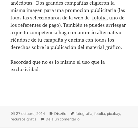
anécdotas. Dos grandes compañías eligieron la
misma imagen para una promoción publicitaria (las
fotos las seleccionaron de la web de
fotolia
, uno de
los referentes de pago). También te puedes arriesgar
a que tu competencia haga un anuncio alternativo
riéndose de tu campaña y encima con todos los
derechos sobre la publicación del material gráfico.
Recordad que no es lo mismo el uso que la
exclusividad.
Publicado
Categorías
Etiquetas
27 octubre, 2014
Diseño
fotografía
,
fotolia
,
pixabay
,
el
en Pixabay. Banco de imágenes
recursos gratis
Deja un comentario