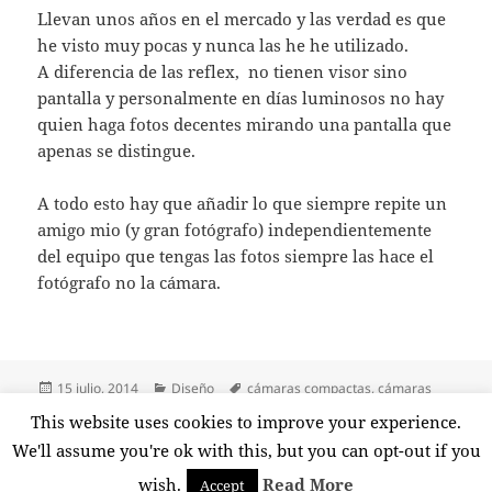
Llevan unos años en el mercado y las verdad es que
he visto muy pocas y nunca las he he utilizado.
A diferencia de las reflex, no tienen visor sino
pantalla y personalmente en días luminosos no hay
quien haga fotos decentes mirando una pantalla que
apenas se distingue.
A todo esto hay que añadir lo que siempre repite un
amigo mio (y gran fotógrafo) independientemente
del equipo que tengas las fotos siempre las hace el
fotógrafo no la cámara.
Publicado
Categorías
Etiquetas
15 julio, 2014
Diseño
cámaras compactas
,
cámaras
el
reflex
,
enfoque
,
fotografía
,
objetivos
,
velocidad obturación
This website uses cookies to improve your experience.
en Cámara compacta o reflex
Deja un comentario
We'll assume you're ok with this, but you can opt-out if you
wish.
Read More
Accept
Funciona gracias a WordPress