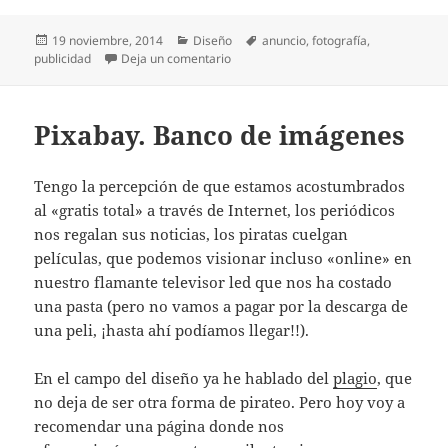
Publicado
Categorías
Etiquetas
19 noviembre, 2014
Diseño
anuncio
,
fotografía
,
el
en Trabajando gratis en Navidad
publicidad
Deja un comentario
Pixabay. Banco de imágenes
Tengo la percepción de que estamos acostumbrados
al «gratis total» a través de Internet, los periódicos
nos regalan sus noticias, los piratas cuelgan
películas, que podemos visionar incluso «online» en
nuestro flamante televisor led que nos ha costado
una pasta (pero no vamos a pagar por la descarga de
una peli, ¡hasta ahí podíamos llegar!!).
En el campo del diseño ya he hablado del
plagio
, que
no deja de ser otra forma de pirateo. Pero hoy voy a
recomendar una página donde nos