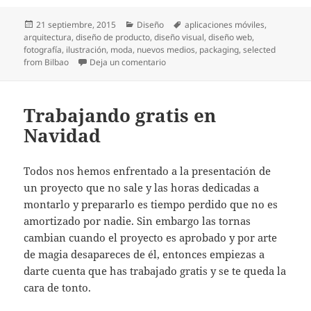
Publicado
Categorías
Etiquetas
21 septiembre, 2015
Diseño
aplicaciones móviles
,
el
arquitectura
,
diseño de producto
,
diseño visual
,
diseño web
,
fotografía
,
ilustración
,
moda
,
nuevos medios
,
packaging
,
selected
en Cita con el diseño. Selected from B
from Bilbao
Deja un comentario
Trabajando gratis en
Navidad
Todos nos hemos enfrentado a la presentación de
un proyecto que no sale y las horas dedicadas a
montarlo y prepararlo es tiempo perdido que no es
amortizado por nadie. Sin embargo las tornas
cambian cuando el proyecto es aprobado y por arte
de magia desapareces de él, entonces empiezas a
darte cuenta que has trabajado gratis y se te queda la
cara de tonto.