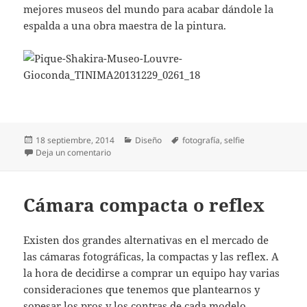
mejores museos del mundo para acabar dándole la
espalda a una obra maestra de la pintura.
Publicado
Categorías
Etiquetas
18 septiembre, 2014
Diseño
fotografía
,
selfie
el
en Un selfie con la Gioconda
Deja un comentario
Cámara compacta o reflex
Existen dos grandes alternativas en el mercado de
las cámaras fotográficas, la compactas y las reflex. A
la hora de decidirse a comprar un equipo hay varias
consideraciones que tenemos que plantearnos y
sopesar los pros y los contras de cada modelo.