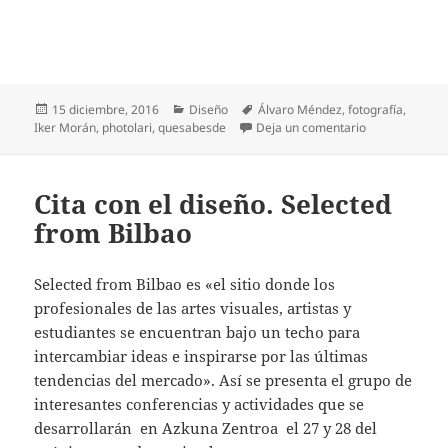
Publicado
Categorías
Etiquetas
15 diciembre, 2016
Diseño
Álvaro Méndez
,
fotografía
,
el
en Photolari, 
Iker Morán
,
photolari
,
quesabesde
Deja un comentario
Cita con el diseño. Selected
from Bilbao
Selected from Bilbao es «el sitio donde los
profesionales de las artes visuales, artistas y
estudiantes se encuentran bajo un techo para
intercambiar ideas e inspirarse por las últimas
tendencias del mercado». Así se presenta el grupo de
interesantes conferencias y actividades que se
desarrollarán en Azkuna Zentroa el 27 y 28 del