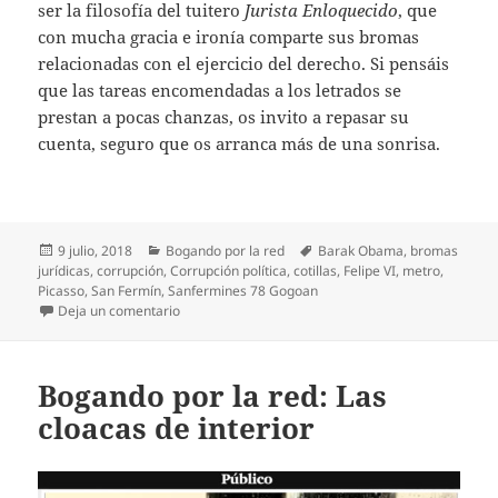
ser la filosofía del tuitero
Jurista Enloquecido
, que
con mucha gracia e ironía comparte sus bromas
relacionadas con el ejercicio del derecho. Si pensáis
que las tareas encomendadas a los letrados se
prestan a pocas chanzas, os invito a repasar su
cuenta, seguro que os arranca más de una sonrisa.
Publicado
Categorías
Etiquetas
9 julio, 2018
Bogando por la red
Barak Obama
,
bromas
el
jurídicas
,
corrupción
,
Corrupción política
,
cotillas
,
Felipe VI
,
metro
,
Picasso
,
San Fermín
,
Sanfermines 78 Gogoan
en Bogando por la red: El precio de denunciar la co
Deja un comentario
Bogando por la red: Las
cloacas de interior