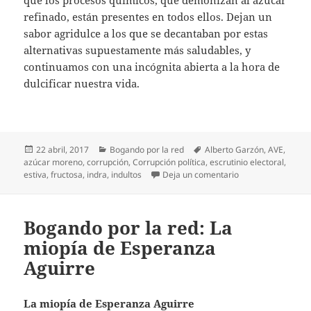
refinado, están presentes en todos ellos. Dejan un
sabor agridulce a los que se decantaban por estas
alternativas supuestamente más saludables, y
continuamos con una incógnita abierta a la hora de
dulcificar nuestra vida.
Publicado
Categorías
Etiquetas
22 abril, 2017
Bogando por la red
Alberto Garzón
,
AVE
,
el
azúcar moreno
,
corrupción
,
Corrupción política
,
escrutinio electoral
,
en Bogando por la 
estiva
,
fructosa
,
indra
,
indultos
Deja un comentario
Bogando por la red: La
miopía de Esperanza
Aguirre
La miopía de Esperanza Aguirre