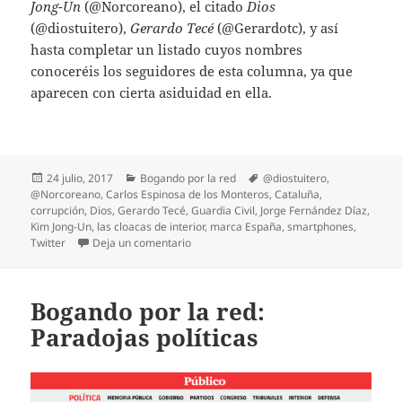
Jong-Un
(@Norcoreano), el citado
Dios
(@diostuitero),
Gerardo Tecé
(@Gerardotc), y así
hasta completar un listado cuyos nombres
conoceréis los seguidores de esta columna, ya que
aparecen con cierta asiduidad en ella.
Publicado
Categorías
Etiquetas
24 julio, 2017
Bogando por la red
@diostuitero
,
el
@Norcoreano
,
Carlos Espinosa de los Monteros
,
Cataluña
,
corrupción
,
Dios
,
Gerardo Tecé
,
Guardia Civil
,
Jorge Fernández Díaz
,
Kim Jong-Un
,
las cloacas de interior
,
marca España
,
smartphones
,
en Bogando por la red: Las cloacas de inte
Twitter
Deja un comentario
Bogando por la red:
Paradojas políticas