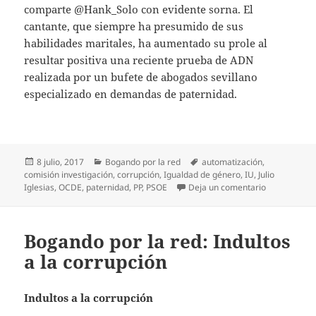
comparte @Hank_Solo con evidente sorna. El
cantante, que siempre ha presumido de sus
habilidades maritales, ha aumentado su prole al
resultar positiva una reciente prueba de ADN
realizada por un bufete de abogados sevillano
especializado en demandas de paternidad.
Publicado
Categorías
Etiquetas
8 julio, 2017
Bogando por la red
automatización
,
el
comisión investigación
,
corrupción
,
Igualdad de género
,
IU
,
Julio
en Bogando p
Iglesias
,
OCDE
,
paternidad
,
PP
,
PSOE
Deja un comentario
Bogando por la red: Indultos
a la corrupción
Indultos a la corrupción