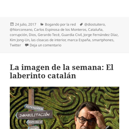
Publicado
Categorías
Etiquetas
24 julio, 2017
Bogando por la red
@diostuitero
,
el
@Norcoreano
,
Carlos Espinosa de los Monteros
,
Cataluña
,
corrupción
,
Dios
,
Gerardo Tecé
,
Guardia Civil
,
Jorge Fernández Díaz
,
Kim Jong-Un
,
las cloacas de interior
,
marca España
,
smartphones
,
en Bogando por la red: Las cloacas de inte
Twitter
Deja un comentario
La imagen de la semana: El
laberinto catalán