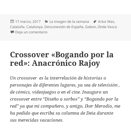
Publicado
Categorías
Etiquetas
17 marzo, 2017
La imagen de la semana
Artur Mas
,
el
Cataluña
,
Catalunya
,
Desconexión de España
,
Gabon
,
Onda Vasca
en La imagen de la semana: El laberinto catalán
Deja un comentario
Crossover «Bogando por la
red»: Anacrónico Rajoy
Un crossover es la interrelación de historias o
personajes de diferentes lugares, ya sea de televisión ,
de cómics, videojuegos o en el cine. Inauguro un
crossover entre “Diseño a sorbos” y “Bogando por la
red” ya que mi compañero, y amigo, Iker Merodio, me
ha pedido que escriba su columna de Deia durante
sus merecidas vacaciones.