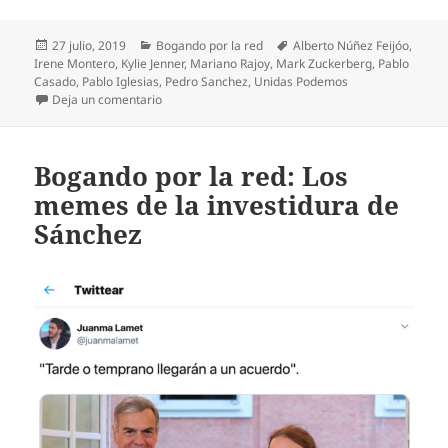
Publicado
Categorías
Etiquetas
27 julio, 2019
Bogando por la red
Alberto Núñez Feijóo
,
el
Irene Montero
,
Kylie Jenner
,
Mariano Rajoy
,
Mark Zuckerberg
,
Pablo
Casado
,
Pablo Iglesias
,
Pedro Sanchez
,
Unidas Podemos
en Bogando por la red: La memoria es cruel con P
Deja un comentario
Bogando por la red: Los
memes de la investidura de
Sánchez