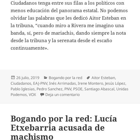
Ciudadanos tenga entre sus filas a los políticos con
menos educación del panorama estatal. No podemos
olvidar las palabras que les dedicó Aitor Esteban en
la tribuna, “cuando miro a Rivera me imagino una
banda, sí, pero de mariachis, dando siempre la nota
desde la tribuna y la serenata desde el escaño
continuamente».
Publicado
Categorías
Etiquetas
26 julio, 2019
Bogando por la red
Aitor Esteban
,
el
Ciudadanos
,
EAJ-PNV
,
Inés Arrimadas
,
Irene Montero
,
Jesús López
,
Pablo Iglesias
,
Pedro Sanchez
,
PNV
,
PSOE
,
Santiago Abascal
,
Unidas
en Bogando por la red: Los memes 
Podemos
,
VOX
Deja un comentario
Bogando por la red: Lucía
Etxebarria acusada de
machismo