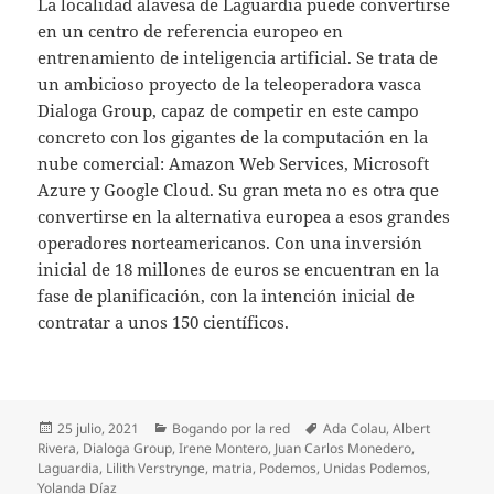
La localidad alavesa de Laguardia puede convertirse
en un centro de referencia europeo en
entrenamiento de inteligencia artificial. Se trata de
un ambicioso proyecto de la teleoperadora vasca
Dialoga Group, capaz de competir en este campo
concreto con los gigantes de la computación en la
nube comercial: Amazon Web Services, Microsoft
Azure y Google Cloud. Su gran meta no es otra que
convertirse en la alternativa europea a esos grandes
operadores norteamericanos. Con una inversión
inicial de 18 millones de euros se encuentran en la
fase de planificación, con la intención inicial de
contratar a unos 150 científicos.
Publicado
Categorías
Etiquetas
25 julio, 2021
Bogando por la red
Ada Colau
,
Albert
el
Rivera
,
Dialoga Group
,
Irene Montero
,
Juan Carlos Monedero
,
Laguardia
,
Lilith Verstrynge
,
matria
,
Podemos
,
Unidas Podemos
,
Yolanda Díaz