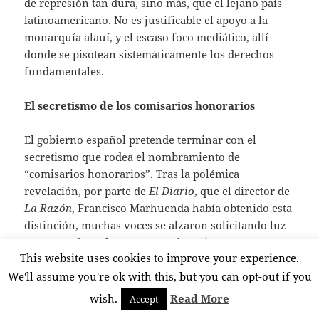
de represión tan dura, sino más, que el lejano país
latinoamericano. No es justificable el apoyo a la
monarquía alauí, y el escaso foco mediático, allí
donde se pisotean sistemáticamente los derechos
fundamentales.
El secretismo de los comisarios honorarios
El gobierno español pretende terminar con el
secretismo que rodea el nombramiento de
“comisarios honorarios”. Tras la polémica
revelación, por parte de
El Diario
, que el director de
La Razón
, Francisco Marhuenda había obtenido esta
distinción, muchas voces se alzaron solicitando luz
y taquígrafos sobre estos nombramientos. No
This website uses cookies to improve your experience.
olvidemos que entre otras prebendas, la posesión de
We'll assume you're ok with this, but you can opt-out if you
este título permite portar un arma. El real decreto
está en marcha y obligará a publicar en el BOE “el
wish.
Read More
Accept
reconocimiento de funcionario honorario”.