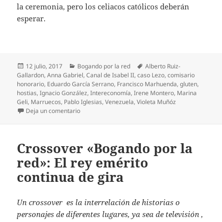
la ceremonia, pero los celiacos católicos deberán
esperar.
Publicado
Categorías
Etiquetas
12 julio, 2017
Bogando por la red
Alberto Ruiz-
el
Gallardon
,
Anna Gabriel
,
Canal de Isabel II
,
caso Lezo
,
comisario
honorario
,
Eduardo García Serrano
,
Francisco Marhuenda
,
gluten
,
hostias
,
Ignacio González
,
Intereconomía
,
Irene Montero
,
Marina
Geli
,
Marruecos
,
Pablo Iglesias
,
Venezuela
,
Violeta Muñóz
en Bogando por la red: Intereconomía, zafiedad en
Deja un comentario
Crossover «Bogando por la
red»: El rey emérito
continua de gira
Un crossover es la interrelación de historias o
personajes de diferentes lugares, ya sea de televisión ,