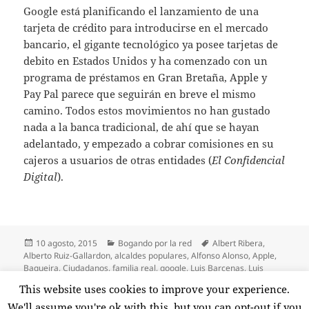
Google está planificando el lanzamiento de una
tarjeta de crédito para introducirse en el mercado
bancario, el gigante tecnológico ya posee tarjetas de
debito en Estados Unidos y ha comenzado con un
programa de préstamos en Gran Bretaña, Apple y
Pay Pal parece que seguirán en breve el mismo
camino. Todos estos movimientos no han gustado
nada a la banca tradicional, de ahí que se hayan
adelantado, y empezado a cobrar comisiones en su
cajeros a usuarios de otras entidades (
El Confidencial
Digital
).
Publicado
Categorías
Etiquetas
10 agosto, 2015
Bogando por la red
Albert Ribera
,
el
Alberto Ruiz-Gallardon
,
alcaldes populares
,
Alfonso Alonso
,
Apple
,
Baqueira
,
Ciudadanos
,
familia real
,
google
,
Luis Barcenas
,
Luis
Garicano
,
Madrid
,
Maroto
,
negocio bancario
,
Pay Pal
,
rey Juan
This website uses cookies to improve your experience.
en Crossover «Bogando por la red»: El rey 
Carlos
Deja un comentario
We'll assume you're ok with this, but you can opt-out if you