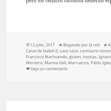
pero los celiacos católicos deberán es
Publicado
Categorías
E
12 julio, 2017
Bogando por la red
A
el
Canal de Isabel II
,
caso Lezo
,
comisario honor
Francisco Marhuenda
,
gluten
,
hostias
,
Ignaci
Montero
,
Marina Geli
,
Marruecos
,
Pablo Igle
en Bogando por la red:
Deja un comentario