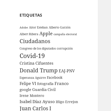
ETIQUETAS
Aitor Esteban
Alberto Garzón
Adobe
Apple
Albert Ribera
campaña electoral
Ciudadanos
Congreso de los diputados
corrupción
Covid-19
Cristina Cifuentes
Donald Trump
EAJ-PNV
Facebook
Esperanza Aguirre
Franco
Felipe VI
fotografía
google
Guardia Civil
Irene Montero
Isabel Díaz Ayuso
Iñigo Errejon
Juan Carlos I