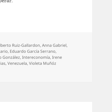
perar.
tiquetas
lberto Ruiz-Gallardon
,
Anna Gabriel
,
ario
,
Eduardo García Serrano
,
o González
,
Intereconomía
,
Irene
sias
,
Venezuela
,
Violeta Muñóz
 Intereconomía, zafiedad en estado puro