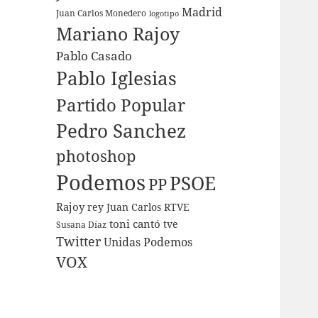
Madrid
Juan Carlos Monedero
logotipo
Mariano Rajoy
Pablo Casado
Pablo Iglesias
Partido Popular
Pedro Sanchez
photoshop
Podemos
PSOE
PP
Rajoy
rey Juan Carlos
RTVE
toni cantó
tve
Susana Díaz
Twitter
Unidas Podemos
VOX