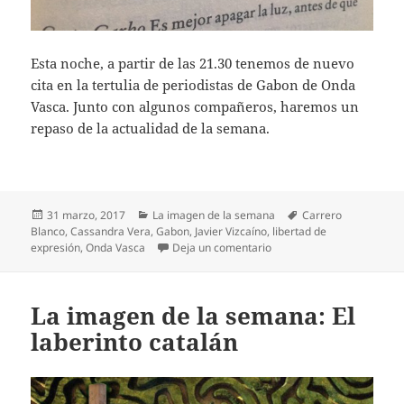
Esta noche, a partir de las 21.30 tenemos de nuevo
cita en la tertulia de periodistas de Gabon de Onda
Vasca. Junto con algunos compañeros, haremos un
repaso de la actualidad de la semana.
Publicado
Categorías
Etiquetas
31 marzo, 2017
La imagen de la semana
Carrero
el
Blanco
,
Cassandra Vera
,
Gabon
,
Javier Vizcaíno
,
libertad de
en La imagen de la semana
expresión
,
Onda Vasca
Deja un comentario
La imagen de la semana: El
laberinto catalán