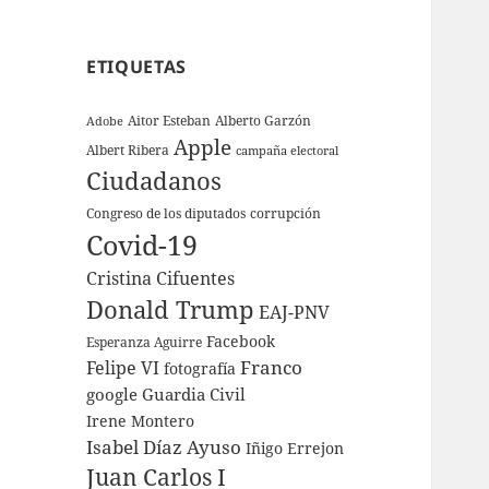
ETIQUETAS
Aitor Esteban
Alberto Garzón
Adobe
Apple
Albert Ribera
campaña electoral
Ciudadanos
Congreso de los diputados
corrupción
Covid-19
Cristina Cifuentes
Donald Trump
EAJ-PNV
Facebook
Esperanza Aguirre
Franco
Felipe VI
fotografía
google
Guardia Civil
Irene Montero
Isabel Díaz Ayuso
Iñigo Errejon
Juan Carlos I