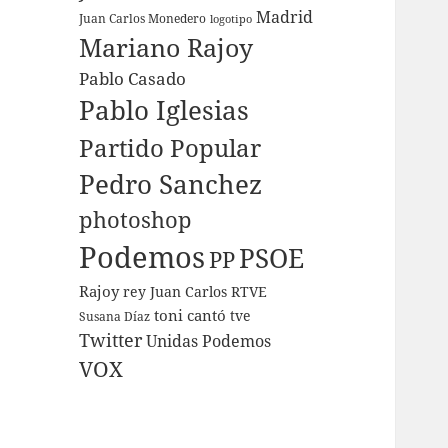
Madrid
Juan Carlos Monedero
logotipo
Mariano Rajoy
Pablo Casado
Pablo Iglesias
Partido Popular
Pedro Sanchez
photoshop
Podemos
PSOE
PP
Rajoy
rey Juan Carlos
RTVE
toni cantó
tve
Susana Díaz
Twitter
Unidas Podemos
VOX