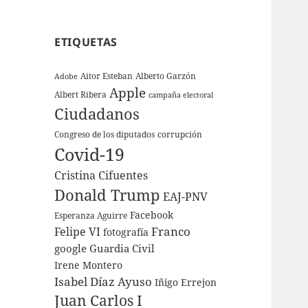
ETIQUETAS
Aitor Esteban
Alberto Garzón
Adobe
Apple
Albert Ribera
campaña electoral
Ciudadanos
Congreso de los diputados
corrupción
Covid-19
Cristina Cifuentes
Donald Trump
EAJ-PNV
Facebook
Esperanza Aguirre
Franco
Felipe VI
fotografía
google
Guardia Civil
Irene Montero
Isabel Díaz Ayuso
Iñigo Errejon
Juan Carlos I