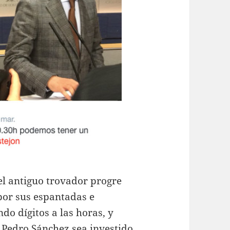
l antiguo trovador progre
por sus espantadas e
o dígitos a las horas, y
e Pedro Sánchez sea investido