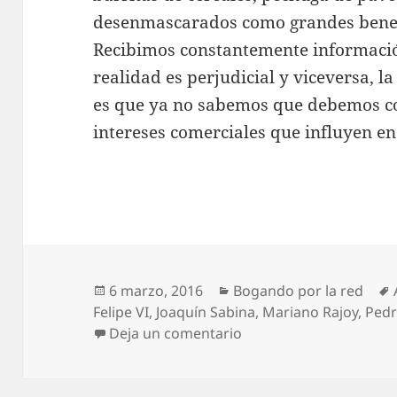
desenmascarados como grandes benefi
Recibimos constantemente informació
realidad es perjudicial y viceversa, 
es que ya no sabemos que debemos co
intereses comerciales que influyen en
Publicado
Categorías
6 marzo, 2016
Bogando por la red
el
Felipe VI
,
Joaquín Sabina
,
Mariano Rajoy
,
Pedr
en Bogando por la red: 
Deja un comentario