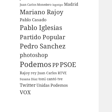
Madrid
Juan Carlos Monedero
logotipo
Mariano Rajoy
Pablo Casado
Pablo Iglesias
Partido Popular
Pedro Sanchez
photoshop
Podemos
PSOE
PP
Rajoy
rey Juan Carlos
RTVE
toni cantó
tve
Susana Díaz
Twitter
Unidas Podemos
VOX