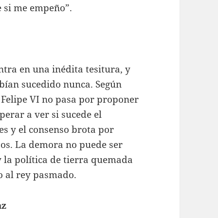
e si me empeño”.
tra en una inédita tesitura, y
abían sucedido nunca. Según
e Felipe VI no pasa por proponer
perar a ver si sucede el
es y el consenso brota por
sos. La demora no puede ser
y la política de tierra quemada
o al rey pasmado.
az