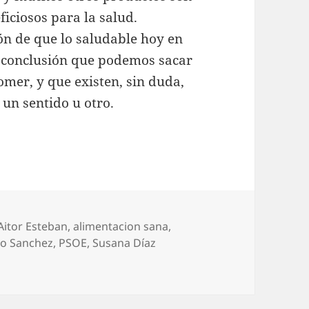
ciosos para la salud.
n de que lo saludable hoy en
la conclusión que podemos sacar
mer, y que existen, sin duda,
 un sentido u otro.
Etiquetas
Aitor Esteban
,
alimentacion sana
,
o Sanchez
,
PSOE
,
Susana Díaz
«Y nos dieron las diez y las once»