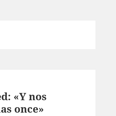
d: «Y nos
las once»