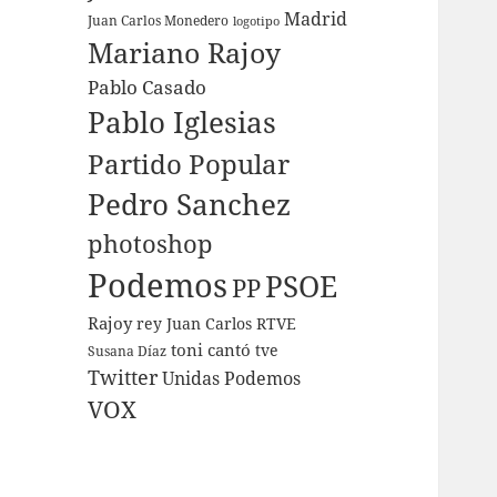
Madrid
Juan Carlos Monedero
logotipo
Mariano Rajoy
Pablo Casado
Pablo Iglesias
Partido Popular
Pedro Sanchez
photoshop
Podemos
PSOE
PP
Rajoy
rey Juan Carlos
RTVE
toni cantó
tve
Susana Díaz
Twitter
Unidas Podemos
VOX