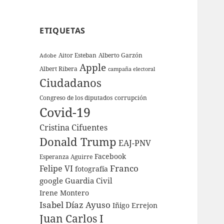
ETIQUETAS
Aitor Esteban
Alberto Garzón
Adobe
Apple
Albert Ribera
campaña electoral
Ciudadanos
Congreso de los diputados
corrupción
Covid-19
Cristina Cifuentes
Donald Trump
EAJ-PNV
Facebook
Esperanza Aguirre
Franco
Felipe VI
fotografía
google
Guardia Civil
Irene Montero
Isabel Díaz Ayuso
Iñigo Errejon
Juan Carlos I