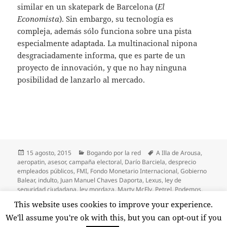
similar en un skatepark de Barcelona (
El
Economista
). Sin embargo, su tecnología es
compleja, además sólo funciona sobre una pista
especialmente adaptada. La multinacional nipona
desgraciadamente informa, que es parte de un
proyecto de innovación, y que no hay ninguna
posibilidad de lanzarlo al mercado.
Publicado
Categorías
Etiquetas
15 agosto, 2015
Bogando por la red
A Illa de Arousa
,
el
aeropatin
,
asesor
,
campaña electoral
,
Darío Barciela
,
desprecio
empleados públicos
,
FMI
,
Fondo Monetario Internacional
,
Gobierno
Balear
,
indulto
,
Juan Manuel Chaves Daporta
,
Lexus
,
ley de
seguridad ciudadana
,
ley mordaza
,
Marty McFly
,
Petrel
,
Podemos
,
portal de transparencia
,
Rajoy
,
Regreso al Futuro
This website uses cookies to improve your experience.
en Crossover «Bogando por la red»: Nuevo desprec
Deja un comentario
We'll assume you're ok with this, but you can opt-out if you