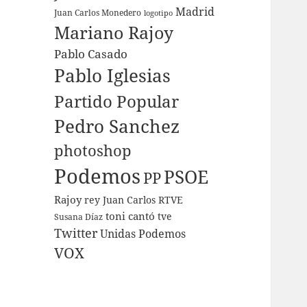
Madrid
Juan Carlos Monedero
logotipo
Mariano Rajoy
Pablo Casado
Pablo Iglesias
Partido Popular
Pedro Sanchez
photoshop
Podemos
PSOE
PP
Rajoy
rey Juan Carlos
RTVE
toni cantó
tve
Susana Díaz
Twitter
Unidas Podemos
VOX