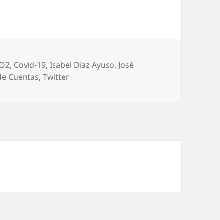
tiquetas
O2
,
Covid-19
,
Isabel Díaz Ayuso
,
José
de Cuentas
,
Twitter