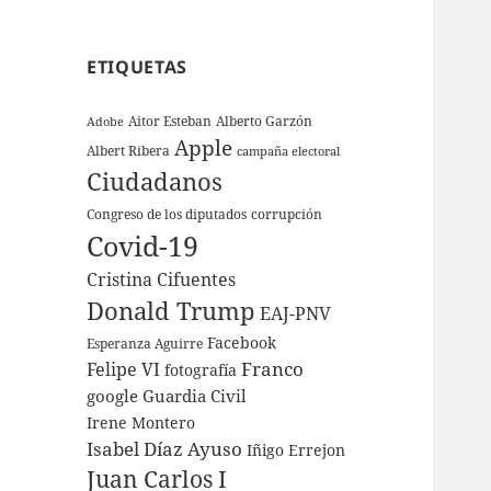
ETIQUETAS
Aitor Esteban
Alberto Garzón
Adobe
Apple
Albert Ribera
campaña electoral
Ciudadanos
Congreso de los diputados
corrupción
Covid-19
Cristina Cifuentes
Donald Trump
EAJ-PNV
Facebook
Esperanza Aguirre
Franco
Felipe VI
fotografía
google
Guardia Civil
Irene Montero
Isabel Díaz Ayuso
Iñigo Errejon
Juan Carlos I