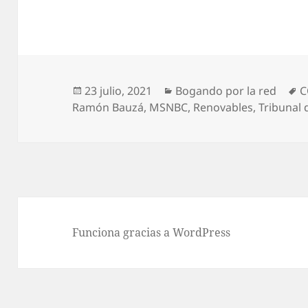
Publicado
Categorías
E
23 julio, 2021
Bogando por la red
C
el
Ramón Bauzá
,
MSNBC
,
Renovables
,
Tribunal 
Funciona gracias a WordPress