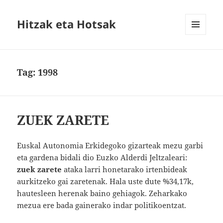
Hitzak eta Hotsak
MENU
AND
WIDGETS
Tag:
1998
ZUEK ZARETE
Euskal Autonomia Erkidegoko gizarteak mezu garbi
eta gardena bidali dio Euzko Alderdi Jeltzaleari:
zuek zarete
ataka larri honetarako irtenbideak
aurkitzeko gai zaretenak. Hala uste dute %34,17k,
hautesleen herenak baino gehiagok. Zeharkako
mezua ere bada gainerako indar politikoentzat.