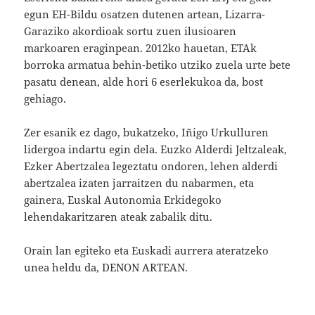
egun EH-Bildu osatzen dutenen artean, Lizarra-
Garaziko akordioak sortu zuen ilusioaren
markoaren eraginpean. 2012ko hauetan, ETAk
borroka armatua behin-betiko utziko zuela urte bete
pasatu denean, alde hori 6 eserlekukoa da, bost
gehiago.
Zer esanik ez dago, bukatzeko, Iñigo Urkulluren
lidergoa indartu egin dela. Euzko Alderdi Jeltzaleak,
Ezker Abertzalea legeztatu ondoren, lehen alderdi
abertzalea izaten jarraitzen du nabarmen, eta
gainera, Euskal Autonomia Erkidegoko
lehendakaritzaren ateak zabalik ditu.
Orain lan egiteko eta Euskadi aurrera ateratzeko
unea heldu da, DENON ARTEAN.