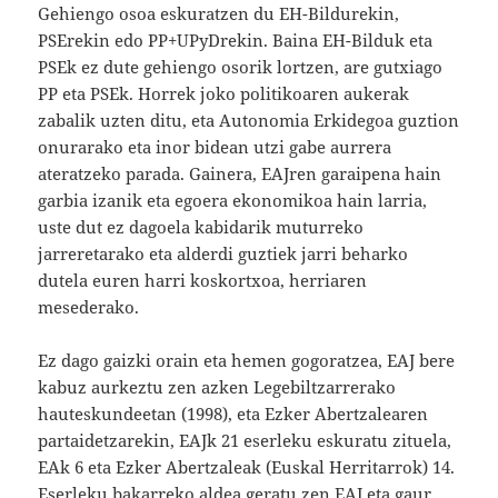
Gehiengo osoa eskuratzen du EH-Bildurekin,
PSErekin edo PP+UPyDrekin. Baina EH-Bilduk eta
PSEk ez dute gehiengo osorik lortzen, are gutxiago
PP eta PSEk. Horrek joko politikoaren aukerak
zabalik uzten ditu, eta Autonomia Erkidegoa guztion
onurarako eta inor bidean utzi gabe aurrera
ateratzeko parada. Gainera, EAJren garaipena hain
garbia izanik eta egoera ekonomikoa hain larria,
uste dut ez dagoela kabidarik muturreko
jarreretarako eta alderdi guztiek jarri beharko
dutela euren harri koskortxoa, herriaren
mesederako.
Ez dago gaizki orain eta hemen gogoratzea, EAJ bere
kabuz aurkeztu zen azken Legebiltzarrerako
hauteskundeetan (1998), eta Ezker Abertzalearen
partaidetzarekin, EAJk 21 eserleku eskuratu zituela,
EAk 6 eta Ezker Abertzaleak (Euskal Herritarrok) 14.
Eserleku bakarreko aldea geratu zen EAJ eta gaur