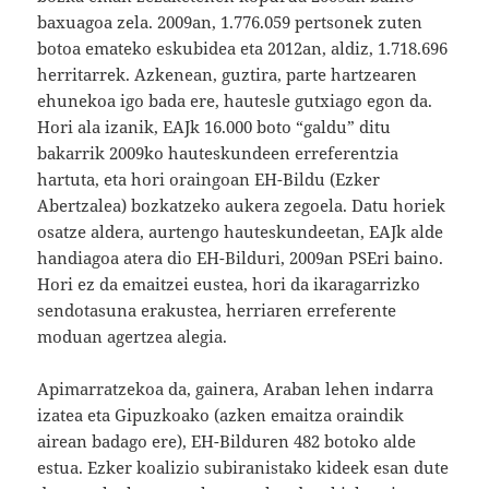
baxuagoa zela. 2009an, 1.776.059 pertsonek zuten
botoa emateko eskubidea eta 2012an, aldiz, 1.718.696
herritarrek. Azkenean, guztira, parte hartzearen
ehunekoa igo bada ere, hautesle gutxiago egon da.
Hori ala izanik, EAJk 16.000 boto “galdu” ditu
bakarrik 2009ko hauteskundeen erreferentzia
hartuta, eta hori oraingoan EH-Bildu (Ezker
Abertzalea) bozkatzeko aukera zegoela. Datu horiek
osatze aldera, aurtengo hauteskundeetan, EAJk alde
handiagoa atera dio EH-Bilduri, 2009an PSEri baino.
Hori ez da emaitzei eustea, hori da ikaragarrizko
sendotasuna erakustea, herriaren erreferente
moduan agertzea alegia.
Apimarratzekoa da, gainera, Araban lehen indarra
izatea eta Gipuzkoako (azken emaitza oraindik
airean badago ere), EH-Bilduren 482 botoko alde
estua. Ezker koalizio subiranistako kideek esan dute