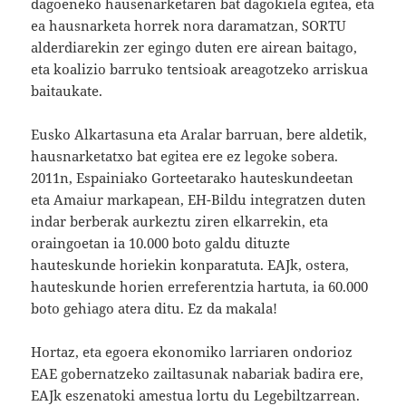
dagoeneko hausenarketaren bat dagokiela egitea, eta
ea hausnarketa horrek nora daramatzan, SORTU
alderdiarekin zer egingo duten ere airean baitago,
eta koalizio barruko tentsioak areagotzeko arriskua
baitaukate.
Eusko Alkartasuna eta Aralar barruan, bere aldetik,
hausnarketatxo bat egitea ere ez legoke sobera.
2011n, Espainiako Gorteetarako hauteskundeetan
eta Amaiur markapean, EH-Bildu integratzen duten
indar berberak aurkeztu ziren elkarrekin, eta
oraingoetan ia 10.000 boto galdu dituzte
hauteskunde horiekin konparatuta. EAJk, ostera,
hauteskunde horien erreferentzia hartuta, ia 60.000
boto gehiago atera ditu. Ez da makala!
Hortaz, eta egoera ekonomiko larriaren ondorioz
EAE gobernatzeko zailtasunak nabariak badira ere,
EAJk eszenatoki amestua lortu du Legebiltzarrean.