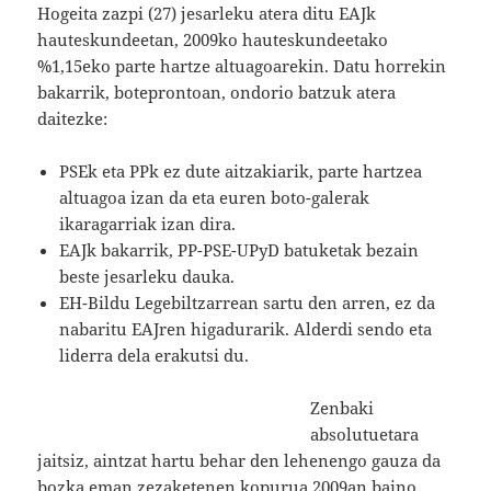
Hogeita zazpi (27) jesarleku atera ditu EAJk
hauteskundeetan, 2009ko hauteskundeetako
%1,15eko parte hartze altuagoarekin. Datu horrekin
bakarrik, boteprontoan, ondorio batzuk atera
daitezke:
PSEk eta PPk ez dute aitzakiarik, parte hartzea
altuagoa izan da eta euren boto-galerak
ikaragarriak izan dira.
EAJk bakarrik, PP-PSE-UPyD batuketak bezain
beste jesarleku dauka.
EH-Bildu Legebiltzarrean sartu den arren, ez da
nabaritu EAJren higadurarik. Alderdi sendo eta
liderra dela erakutsi du.
Zenbaki
absolutuetara
jaitsiz, aintzat hartu behar den lehenengo gauza da
bozka eman zezaketenen kopurua 2009an baino