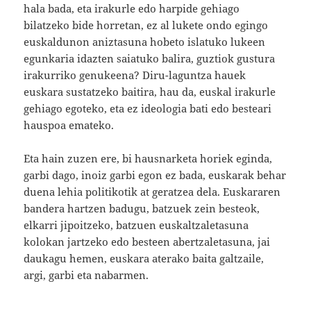
hala bada, eta irakurle edo harpide gehiago
bilatzeko bide horretan, ez al lukete ondo egingo
euskaldunon aniztasuna hobeto islatuko lukeen
egunkaria idazten saiatuko balira, guztiok gustura
irakurriko genukeena? Diru-laguntza hauek
euskara sustatzeko baitira, hau da, euskal irakurle
gehiago egoteko, eta ez ideologia bati edo besteari
hauspoa emateko.
Eta hain zuzen ere, bi hausnarketa horiek eginda,
garbi dago, inoiz garbi egon ez bada, euskarak behar
duena lehia politikotik at geratzea dela. Euskararen
bandera hartzen badugu, batzuek zein besteok,
elkarri jipoitzeko, batzuen euskaltzaletasuna
kolokan jartzeko edo besteen abertzaletasuna, jai
daukagu hemen, euskara aterako baita galtzaile,
argi, garbi eta nabarmen.