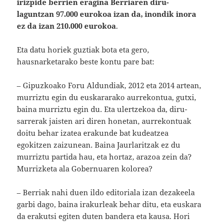
irizpide berrien eragina Berriaren diru-
laguntzan 97.000 eurokoa izan da, inondik inora
ez da izan 210.000 eurokoa
.
Eta datu horiek guztiak bota eta gero,
hausnarketarako beste kontu pare bat:
– Gipuzkoako Foru Aldundiak, 2012 eta 2014 artean,
murriztu egin du euskararako aurrekontua, gutxi,
baina murriztu egin du. Eta ulertzekoa da, diru-
sarrerak jaisten ari diren honetan, aurrekontuak
doitu behar izatea erakunde bat kudeatzea
egokitzen zaizunean. Baina Jaurlaritzak ez du
murriztu partida hau, eta hortaz, arazoa zein da?
Murrizketa ala Gobernuaren kolorea?
– Berriak nahi duen ildo editoriala izan dezakeela
garbi dago, baina irakurleak behar ditu, eta euskara
da erakutsi egiten duten bandera eta kausa. Hori