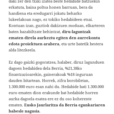
daki zer den txiki izatea beste hedabide batzuekin
erkatuta, baina poltsa honen barruan, bera da
handiena eta eredugarri jokatu beharko
lukeelakoan nago, ez tokiko hedabideen etsai.
Kontuan izan, guztiok dakizuen moduan, elkarteren
baten bazabiltzate behintzat,
diru-laguntzak
ematen direla aurkeztu egiten den aurrekontu
edota proiektuen arabera
, eta urte batetik bestera
alda litezkeela.
Ez dago gaizki gogoratzea, halaber, diruz lagunduen
dagoen hedabidea dela Berria, %21,38ko
finantzazioarekin, gainerakoak %18 inguruan
dauden bitartean. Horrek, zifra borobiletan,
1.300.000 euro esan nahi du. Hedabide bati 1.300.000
euro ematen dion erakunde bat hedabide horren
aurka dagoela esatea ere ez du oso koherente
ematen.
Eusko Jaurlaritza da Berria egunkariaren
babesle nagusia
.