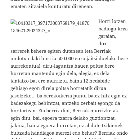
ematen zitzaiela konturatu direnean.
Horri lotzen
badiogu krisi
garaian,
diru-
sarrerek behera egiten dutenean (eta Berriak
ondotxo daki hori ia 500.000 euro jaitsi duelako bere
aurrekontua), diru-laguntza hauen poltsa bere
horretan mantendu egin dela, alegia, ez dela
tantatxo bat ere murriztu, baina 12 hedabide
gehiago egon direla poltsa horretatik dirua
jasotzeko… ba berekoikeria puntu batez hitz egin ez
badezakegu behintzat, antzeko zerbait egongo da
hor tartean. Eta berriz diot, Berriak murrizketak
egin ditu, bai, egoera txarra delako guztiontzat,
jakina, baina egoera horretan, ez al dute txikienek
bultzada handiagoa merezi edo behar? Berriak ondo