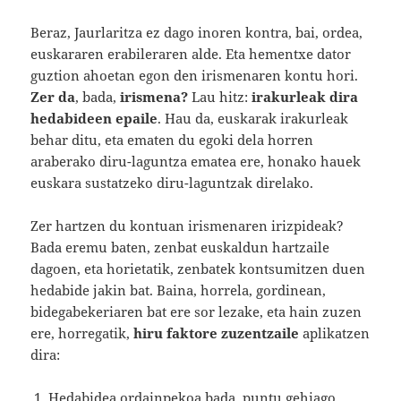
Beraz, Jaurlaritza ez dago inoren kontra, bai, ordea,
euskararen erabileraren alde. Eta hementxe dator
guztion ahoetan egon den irismenaren kontu hori.
Zer da
, bada,
irismena?
Lau hitz:
irakurleak dira
hedabideen epaile
. Hau da, euskarak irakurleak
behar ditu, eta ematen du egoki dela horren
araberako diru-laguntza ematea ere, honako hauek
euskara sustatzeko diru-laguntzak direlako.
Zer hartzen du kontuan irismenaren irizpideak?
Bada eremu baten, zenbat euskaldun hartzaile
dagoen, eta horietatik, zenbatek kontsumitzen duen
hedabide jakin bat. Baina, horrela, gordinean,
bidegabekeriaren bat ere sor lezake, eta hain zuzen
ere, horregatik,
hiru faktore zuzentzaile
aplikatzen
dira:
Hedabidea ordainpekoa bada, puntu gehiago