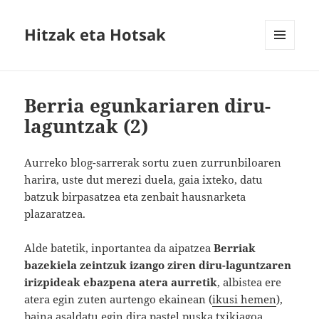
Hitzak eta Hotsak
MENU
AND
WIDGETS
Berria egunkariaren diru-
laguntzak (2)
Aurreko blog-sarrerak sortu zuen zurrunbiloaren
harira, uste dut merezi duela, gaia ixteko, datu
batzuk birpasatzea eta zenbait hausnarketa
plazaratzea.
Alde batetik, inportantea da aipatzea
Berriak
bazekiela zeintzuk izango ziren diru-laguntzaren
irizpideak ebazpena atera aurretik
, albistea ere
atera egin zuten aurtengo ekainean (
ikusi hemen
),
baina asaldatu egin dira pastel puska txikiagoa