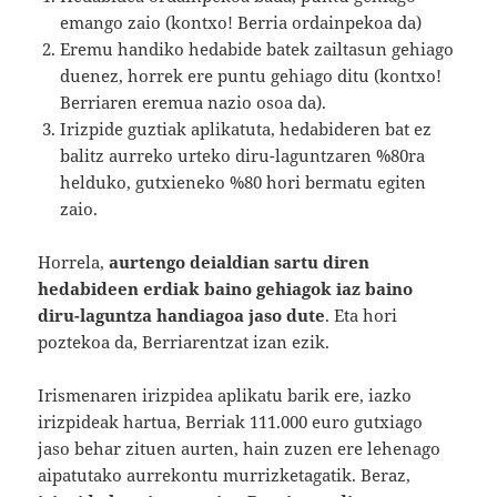
emango zaio (kontxo! Berria ordainpekoa da)
Eremu handiko hedabide batek zailtasun gehiago
duenez, horrek ere puntu gehiago ditu (kontxo!
Berriaren eremua nazio osoa da).
Irizpide guztiak aplikatuta, hedabideren bat ez
balitz aurreko urteko diru-laguntzaren %80ra
helduko, gutxieneko %80 hori bermatu egiten
zaio.
Horrela,
aurtengo deialdian sartu diren
hedabideen erdiak baino gehiagok iaz baino
diru-laguntza handiagoa jaso dute
. Eta hori
poztekoa da, Berriarentzat izan ezik.
Irismenaren irizpidea aplikatu barik ere, iazko
irizpideak hartua, Berriak 111.000 euro gutxiago
jaso behar zituen aurten, hain zuzen ere lehenago
aipatutako aurrekontu murrizketagatik. Beraz,