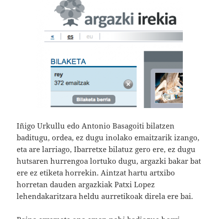
Iñigo Urkullu edo Antonio Basagoiti bilatzen
baditugu, ordea, ez dugu inolako emaitzarik izango,
eta are larriago, Ibarretxe bilatuz gero ere, ez dugu
hutsaren hurrengoa lortuko dugu, argazki bakar bat
ere ez etiketa horrekin. Aintzat hartu artxibo
horretan dauden argazkiak Patxi Lopez
lehendakaritzara heldu aurretikoak direla ere bai.