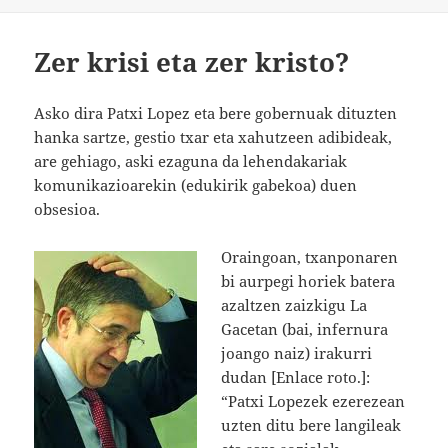
Zer krisi eta zer kristo?
Asko dira Patxi Lopez eta bere gobernuak dituzten
hanka sartze, gestio txar eta xahutzeen adibideak,
are gehiago, aski ezaguna da lehendakariak
komunikazioarekin (edukirik gabekoa) duen
obsesioa.
Oraingoan, txanponaren
bi aurpegi horiek batera
azaltzen zaizkigu La
Gacetan (bai, infernura
joango naiz) irakurri
dudan [Enlace roto.]:
“Patxi Lopezek ezerezean
uzten ditu bere langileak