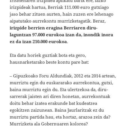
Irismenaren irizpidea aplikatu barik ere, iazko
irizpideak hartua, Berriak 111.000 euro gutxiago
jaso behar zituen aurten, hain zuzen ere lehenago
aipatutako aurrekontu murrizketagatik. Beraz,
irizpide berrien eragina Berriaren diru-
laguntzan 97.000 eurokoa izan da, inondik inora
ez da izan 210.000 eurokoa
.
Eta datu horiek guztiak bota eta gero,
hausnarketarako beste kontu pare bat:
– Gipuzkoako Foru Aldundiak, 2012 eta 2014 artean,
murriztu egin du euskararako aurrekontua, gutxi,
baina murriztu egin du. Eta ulertzekoa da, diru-
sarrerak jaisten ari diren honetan, aurrekontuak
doitu behar izatea erakunde bat kudeatzea
egokitzen zaizunean. Baina Jaurlaritzak ez du
murriztu partida hau, eta hortaz, arazoa zein da?
Murrizketa ala Gobernuaren kolorea?