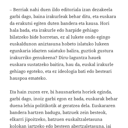
– Berriak nahi duen ildo editoriala izan dezakeela
garbi dago, baina irakurleak behar ditu, eta euskara
da erakutsi egiten duten bandera eta kausa. Hori
hala bada, eta irakurle edo harpide gehiago
bilatzeko bide horretan, ez al lukete ondo egingo
euskaldunon aniztasuna hobeto islatuko lukeen
egunkaria idazten saiatuko balira, guztiok gustura
irakurriko genukeena? Diru-laguntza hauek
euskara sustatzeko baitira, hau da, euskal irakurle
gehiago egoteko, eta ez ideologia bati edo besteari
hauspoa emateko.
Eta hain zuzen ere, bi hausnarketa horiek eginda,
garbi dago, inoiz garbi egon ez bada, euskarak behar
duena lehia politikotik at geratzea dela. Euskararen
bandera hartzen badugu, batzuek zein besteok,
elkarri jipoitzeko, batzuen euskaltzaletasuna
kolokan jartzeko edo besteen abertzaletasuna, jai