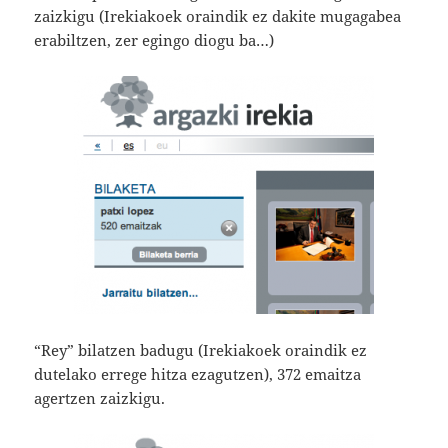
zaizkigu (Irekiakoek oraindik ez dakite mugagabea
erabiltzen, zer egingo diogu ba…)
“Rey” bilatzen badugu (Irekiakoek oraindik ez
dutelako errege hitza ezagutzen), 372 emaitza
agertzen zaizkigu.