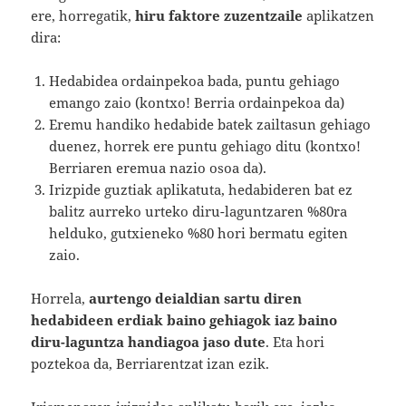
ere, horregatik,
hiru faktore zuzentzaile
aplikatzen
dira:
Hedabidea ordainpekoa bada, puntu gehiago
emango zaio (kontxo! Berria ordainpekoa da)
Eremu handiko hedabide batek zailtasun gehiago
duenez, horrek ere puntu gehiago ditu (kontxo!
Berriaren eremua nazio osoa da).
Irizpide guztiak aplikatuta, hedabideren bat ez
balitz aurreko urteko diru-laguntzaren %80ra
helduko, gutxieneko %80 hori bermatu egiten
zaio.
Horrela,
aurtengo deialdian sartu diren
hedabideen erdiak baino gehiagok iaz baino
diru-laguntza handiagoa jaso dute
. Eta hori
poztekoa da, Berriarentzat izan ezik.