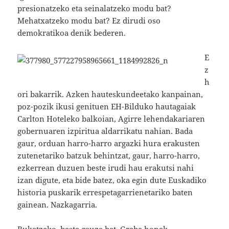
presionatzeko eta seinalatzeko modu bat?
Mehatxatzeko modu bat? Ez dirudi oso
demokratikoa denik bederen.
E
z
h
ori bakarrik. Azken hauteskundeetako kanpainan,
poz-pozik ikusi genituen EH-Bilduko hautagaiak
Carlton Hoteleko balkoian, Agirre lehendakariaren
gobernuaren izpiritua aldarrikatu nahian. Bada
gaur, orduan harro-harro argazki hura erakusten
zutenetariko batzuk behintzat, gaur, harro-harro,
ezkerrean duzuen beste irudi hau erakutsi nahi
izan digute, eta bide batez, oka egin dute Euskadiko
historia puskarik errespetagarrienetariko baten
gainean. Nazkagarria.
Bukatzeko, beste gauza bat. Greba honek