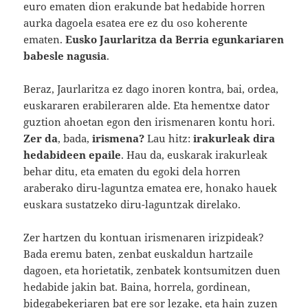
euro ematen dion erakunde bat hedabide horren
aurka dagoela esatea ere ez du oso koherente
ematen.
Eusko Jaurlaritza da Berria egunkariaren
babesle nagusia
.
Beraz, Jaurlaritza ez dago inoren kontra, bai, ordea,
euskararen erabileraren alde. Eta hementxe dator
guztion ahoetan egon den irismenaren kontu hori.
Zer da
, bada,
irismena?
Lau hitz:
irakurleak dira
hedabideen epaile
. Hau da, euskarak irakurleak
behar ditu, eta ematen du egoki dela horren
araberako diru-laguntza ematea ere, honako hauek
euskara sustatzeko diru-laguntzak direlako.
Zer hartzen du kontuan irismenaren irizpideak?
Bada eremu baten, zenbat euskaldun hartzaile
dagoen, eta horietatik, zenbatek kontsumitzen duen
hedabide jakin bat. Baina, horrela, gordinean,
bidegabekeriaren bat ere sor lezake, eta hain zuzen