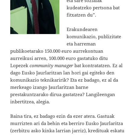
eta sare sozialak
kudeatzeko pertsona bat
fitxatzen du”.
Erakundearen
komunikazio, publizitate
eta harreman
publikoetarako 150.000 euro aurrekontuan
aurreikusi arren, 100.000 euro gastatuko ditu
Lopezek
community manager
bat kontratatzen. Ez al
dago Eusko Jaurlaritzan lan hori gai egiteko den
komunikazio teknikaririk? Eta ez badago, ez al da
merkeago izango Jaurlaritzan barne
prestakuntzarako dirua gastatzea? Langileengan
inbertitzea, alegia.
Baina tira, ez badago ezin da ezer atera. Gastuak
murrizten ari da behin eta berriro Eusko Jaurlaritza
(zerbitzu asko kinka larrian jarriz), kredituak eskatu