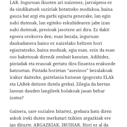
LAB. Inguruan ikusten ari naizenez, jarraipena ez
da sindikatuek suziriak botatzeko modukoa, baina
gauza bat argi eta garbi egiazta genezake, lan egin
nahi dutenak, lan egiteko eskubidearen jabe izan
nahi dutenak, presioak jasotzen ari dira. Ez dakit
egoera orokorra den, esan bezala, inguruan
daukadanera baino ez naizelako heltzen hori
egiaztatzeko, baina moduak, egia esan, ezin da esan
oso baketsuak direnik zenbait kasutan. Adibidez,
pintadak eta erasoak gertatu dira finantza erakunde
batzuetan. Pintada horietan “asesinos” bezalakoak
irakur daitezke, gaztelania hutsean (gogoratu ELAk
eta LABek deitzen dutela greba). Zilegia da bertan
lanean dauden langileek holakoak jasan behar
izatea?
Gainera, sare sozialen bitartez, grebara batu diren
askok ireki duten merkatari txikien argazkiak ere
igo dituzte. ARGAZKIAK, IRUDIAK. Hori ez al da