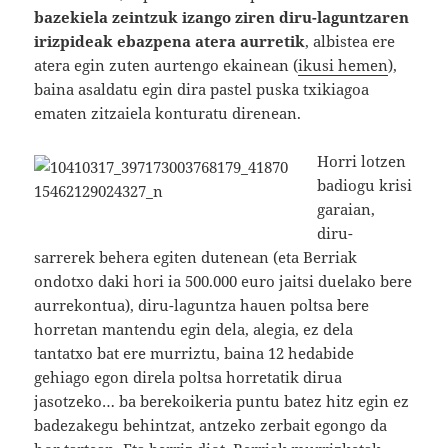
bazekiela zeintzuk izango ziren diru-laguntzaren
irizpideak ebazpena atera aurretik
, albistea ere
atera egin zuten aurtengo ekainean (
ikusi hemen
),
baina asaldatu egin dira pastel puska txikiagoa
ematen zitzaiela konturatu direnean.
Horri lotzen
badiogu krisi
garaian,
diru-
sarrerek behera egiten dutenean (eta Berriak
ondotxo daki hori ia 500.000 euro jaitsi duelako bere
aurrekontua), diru-laguntza hauen poltsa bere
horretan mantendu egin dela, alegia, ez dela
tantatxo bat ere murriztu, baina 12 hedabide
gehiago egon direla poltsa horretatik dirua
jasotzeko… ba berekoikeria puntu batez hitz egin ez
badezakegu behintzat, antzeko zerbait egongo da