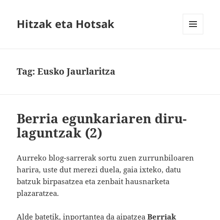
Hitzak eta Hotsak
MENU
AND
WIDGETS
Tag:
Eusko Jaurlaritza
Berria egunkariaren diru-
laguntzak (2)
Aurreko blog-sarrerak sortu zuen zurrunbiloaren
harira, uste dut merezi duela, gaia ixteko, datu
batzuk birpasatzea eta zenbait hausnarketa
plazaratzea.
Alde batetik, inportantea da aipatzea
Berriak