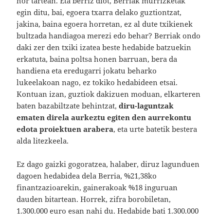
hor tartean. Eta berriz diot, Berriak murrizketak
egin ditu, bai, egoera txarra delako guztiontzat,
jakina, baina egoera horretan, ez al dute txikienek
bultzada handiagoa merezi edo behar? Berriak ondo
daki zer den txiki izatea beste hedabide batzuekin
erkatuta, baina poltsa honen barruan, bera da
handiena eta eredugarri jokatu beharko
lukeelakoan nago, ez tokiko hedabideen etsai.
Kontuan izan, guztiok dakizuen moduan, elkarteren
baten bazabiltzate behintzat,
diru-laguntzak
ematen direla aurkeztu egiten den aurrekontu
edota proiektuen arabera
, eta urte batetik bestera
alda litezkeela.
Ez dago gaizki gogoratzea, halaber, diruz lagunduen
dagoen hedabidea dela Berria, %21,38ko
finantzazioarekin, gainerakoak %18 inguruan
dauden bitartean. Horrek, zifra borobiletan,
1.300.000 euro esan nahi du. Hedabide bati 1.300.000