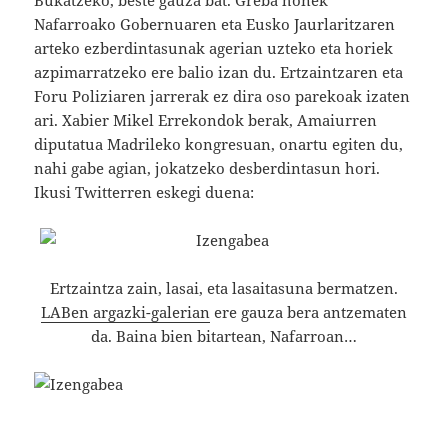
Nafarroako Gobernuaren eta Eusko Jaurlaritzaren
arteko ezberdintasunak agerian uzteko eta horiek
azpimarratzeko ere balio izan du. Ertzaintzaren eta
Foru Poliziaren jarrerak ez dira oso parekoak izaten
ari. Xabier Mikel Errekondok berak, Amaiurren
diputatua Madrileko kongresuan, onartu egiten du,
nahi gabe agian, jokatzeko desberdintasun hori.
Ikusi Twitterren eskegi duena:
Ertzaintza zain, lasai, eta lasaitasuna bermatzen.
LABen argazki-galerian
ere gauza bera antzematen
da. Baina bien bitartean, Nafarroan…