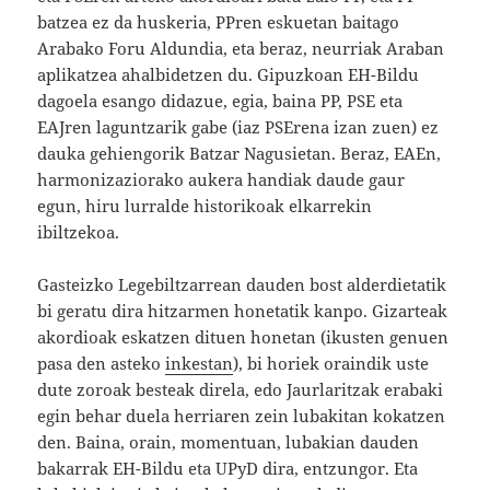
batzea ez da huskeria, PPren eskuetan baitago
Arabako Foru Aldundia, eta beraz, neurriak Araban
aplikatzea ahalbidetzen du. Gipuzkoan EH-Bildu
dagoela esango didazue, egia, baina PP, PSE eta
EAJren laguntzarik gabe (iaz PSErena izan zuen) ez
dauka gehiengorik Batzar Nagusietan. Beraz, EAEn,
harmonizaziorako aukera handiak daude gaur
egun, hiru lurralde historikoak elkarrekin
ibiltzekoa.
Gasteizko Legebiltzarrean dauden bost alderdietatik
bi geratu dira hitzarmen honetatik kanpo. Gizarteak
akordioak eskatzen dituen honetan (ikusten genuen
pasa den asteko
inkestan
), bi horiek oraindik uste
dute zoroak besteak direla, edo Jaurlaritzak erabaki
egin behar duela herriaren zein lubakitan kokatzen
den. Baina, orain, momentuan, lubakian dauden
bakarrak EH-Bildu eta UPyD dira, entzungor. Eta