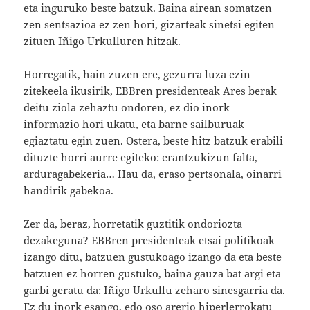
eta inguruko beste batzuk. Baina airean somatzen
zen sentsazioa ez zen hori, gizarteak sinetsi egiten
zituen Iñigo Urkulluren hitzak.
Horregatik, hain zuzen ere, gezurra luza ezin
zitekeela ikusirik, EBBren presidenteak Ares berak
deitu ziola zehaztu ondoren, ez dio inork
informazio hori ukatu, eta barne sailburuak
egiaztatu egin zuen. Ostera, beste hitz batzuk erabili
dituzte horri aurre egiteko: erantzukizun falta,
arduragabekeria… Hau da, eraso pertsonala, oinarri
handirik gabekoa.
Zer da, beraz, horretatik guztitik ondoriozta
dezakeguna? EBBren presidenteak etsai politikoak
izango ditu, batzuen gustukoago izango da eta beste
batzuen ez horren gustuko, baina gauza bat argi eta
garbi geratu da: Iñigo Urkullu zeharo sinesgarria da.
Ez du inork esango, edo oso arerio hiperlerrokatu