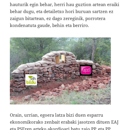
hauturik egin behar, herri hau guztion artean eraiki
behar dugu, eta detailetxo hori buruan sartzen ez
zaigun bitartean, ez dago zereginik, porrotera
kondenatuta gaude, behin eta berriro.
Orain, urrian, egoera latza bizi duen esparru
ekonomikorako zenbait erabaki jasotzen dituen EAJ
eta PSEren arteko akordioari batu zaio PP, eta PP