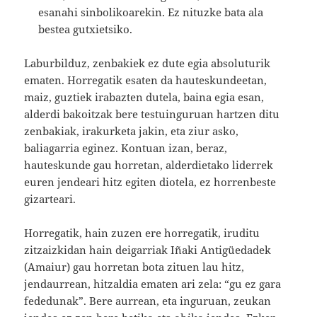
esanahi sinbolikoarekin. Ez nituzke bata ala
bestea gutxietsiko.
Laburbilduz, zenbakiek ez dute egia absoluturik
ematen. Horregatik esaten da hauteskundeetan,
maiz, guztiek irabazten dutela, baina egia esan,
alderdi bakoitzak bere testuinguruan hartzen ditu
zenbakiak, irakurketa jakin, eta ziur asko,
baliagarria eginez. Kontuan izan, beraz,
hauteskunde gau horretan, alderdietako liderrek
euren jendeari hitz egiten diotela, ez horrenbeste
gizarteari.
Horregatik, hain zuzen ere horregatik, iruditu
zitzaizkidan hain deigarriak Iñaki Antigüedadek
(Amaiur) gau horretan bota zituen lau hitz,
jendaurrean, hitzaldia ematen ari zela: “gu ez gara
fededunak”. Bere aurrean, eta inguruan, zeukan