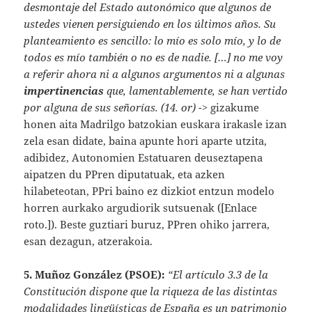
desmontaje del Estado autonómico que algunos de
ustedes vienen persiguiendo en los últimos años. Su
planteamiento es sencillo: lo mío es solo mío, y lo de
todos es mío también o no es de nadie. […] no me voy
a referir ahora ni a algunos argumentos ni a algunas
impertinencias
que, lamentablemente, se han vertido
por alguna de sus señorías. (14. or)
-> gizakume
honen aita Madrilgo batzokian euskara irakasle izan
zela esan didate, baina apunte hori aparte utzita,
adibidez, Autonomien Estatuaren deuseztapena
aipatzen du PPren diputatuak, eta azken
hilabeteotan, PPri baino ez dizkiot entzun modelo
horren aurkako argudiorik sutsuenak ([Enlace
roto.]). Beste guztiari buruz, PPren ohiko jarrera,
esan dezagun, atzerakoia.
5. Muñoz González (PSOE):
“El artículo 3.3 de la
Constitución dispone que la riqueza de las distintas
modalidades lingüísticas de España es un patrimonio