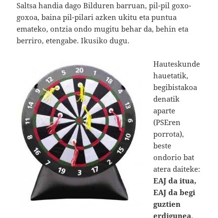
Saltsa handia dago Bilduren barruan, pil-pil goxo-
goxoa, baina pil-pilari azken ukitu eta puntua
emateko, ontzia ondo mugitu behar da, behin eta
berriro, etengabe. Ikusiko dugu.
Hauteskunde
hauetatik,
begibistakoa
denatik
aparte
(PSEren
porrota),
beste
ondorio bat
atera daiteke:
EAJ da itua,
EAJ da begi
guztien
erdigunea
.