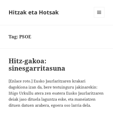
Hitzak eta Hotsak
MENU
AND
WIDGETS
Tag:
PSOE
Hitz-gakoa:
sinesgarritasuna
[Enlace roto.] Eusko Jaurlaritzaren krakari
dagokiona izan da, bere testuinguru jakinarekin:
Iñigo Urkullu atera zen esatera Eusko Jaurlaritzaren
deiak jaso dituela laguntza eske, eta maneiatzen
dituen datuen arabera, egoera oso larria dela.