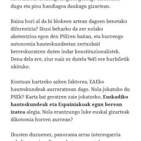
dugu eta pisu handiagoa daukagu gizartean.
Baina hori al da bi blokeen artean dagoen benetako
diferentzia? Ikusi beharko da zer nolako
abstentzioa egon den PSEren baitan, eta hurrengo
autonomia hauteskundeetan zertxobait
berreskuratzen duten indar konstituzionalistek.
Dena dela ere, ziur naiz ez dutela %45 ere hurbiletik
ukituko.
Kontuan hartzeko azken faktorea, EAEko
hauteskundeak aurreratzean dago. Nola jokatuko du
PSEk? Karta bat geratzen zaie jokatzeko,
Euskadiko
hauteskundeak eta Espainiakoak egun berean
izatea
alegia. Nola erantzungo luke euskal gizarteak
dikotomia horren aurrean?
Ikusten duzuenez, panorama arras interesgarria