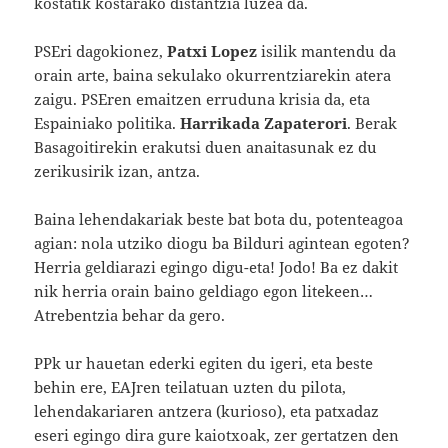
kostatik kostarako distantzia luzea da.
PSEri dagokionez,
Patxi Lopez
isilik mantendu da
orain arte, baina sekulako okurrentziarekin atera
zaigu. PSEren emaitzen erruduna krisia da, eta
Espainiako politika.
Harrikada Zapaterori
. Berak
Basagoitirekin erakutsi duen anaitasunak ez du
zerikusirik izan, antza.
Baina lehendakariak beste bat bota du, potenteagoa
agian: nola utziko diogu ba Bilduri agintean egoten?
Herria geldiarazi egingo digu-eta! Jodo! Ba ez dakit
nik herria orain baino geldiago egon litekeen…
Atrebentzia behar da gero.
PPk ur hauetan ederki egiten du igeri, eta beste
behin ere, EAJren teilatuan uzten du pilota,
lehendakariaren antzera (kurioso), eta patxadaz
eseri egingo dira gure kaiotxoak, zer gertatzen den