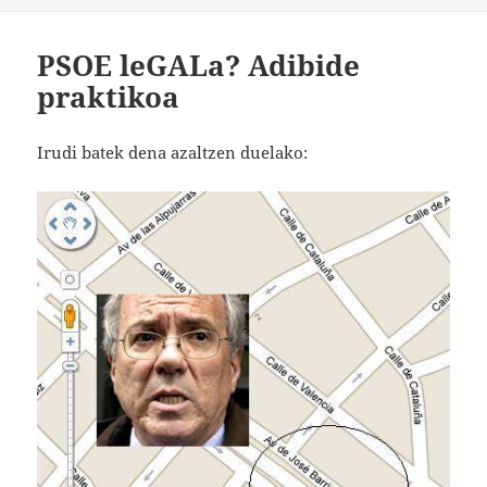
PSOE leGALa? Adibide
praktikoa
Irudi batek dena azaltzen duelako: