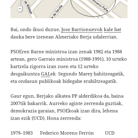
Bai, ondo ikusi duzue,
Jose Barrionuevok
kale bat
dauka bere izenean Almeriako Berja udalerrian.
PSOEren Barne ministroa izan zenak 1982 eta 1988
artean, gero Garraio ministroa (1988-1991), 10 urteko
kartzela zigorra izan zuen eta 12 urteko
desgaikuntza
GAL
ek Segundo Marey bahitzeagatik,
eta ondasun publikoak bidegabe erabiltzeagatik.
Gaur egun, Berjako alkatea PP alderdikoa da, baina
2007tik bakarrik. Aurreko aginte zerrenda guztiak,
demokrazia garaian, PSOEkoak izan dira, lehena
izan ezik (UCD). Hona zerrenda:
1979–1983 Federico Moreno Ferrón UCD