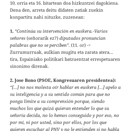
10. orria eta 16. bitartean doa hizkuntzei dagokiena.
Dena den, arreta deitu didaten zatiak zuekin
konpartitu nahi nituzke, zuzenean:
1.
“Continúa su intervención en euskera.-Varios
señores
(señorarik ez?)
diputados pronuncian
palabras que no se perciben”.
(11. or) ->
Zurrumurruak, aulkian mugitu eta zarata atera…
tira, Espainiako politikari batzuentzat errespetuaren
sinonimo direnak.
2.
Jose Bono (PSOE, Kongresuaren presidentea):
“[…] no nos molesta oír hablar en euskera […] apelo a
su inteligencia y a su sentido común para que no
ponga límite a su comprensión porque, siendo
muchos los que quizá quieran entender lo que su
señoría decida, no lo hemos conseguido y por eso, no
por mí, ni por usted, sino por ellos, por los que
quieren escuchar al PNV y no le entienden si no habla