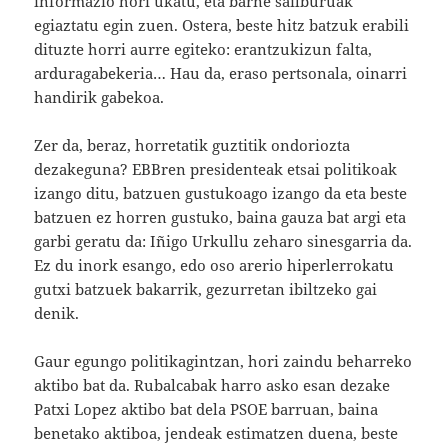
informazio hori ukatu, eta barne sailburuak
egiaztatu egin zuen. Ostera, beste hitz batzuk erabili
dituzte horri aurre egiteko: erantzukizun falta,
arduragabekeria… Hau da, eraso pertsonala, oinarri
handirik gabekoa.
Zer da, beraz, horretatik guztitik ondoriozta
dezakeguna? EBBren presidenteak etsai politikoak
izango ditu, batzuen gustukoago izango da eta beste
batzuen ez horren gustuko, baina gauza bat argi eta
garbi geratu da: Iñigo Urkullu zeharo sinesgarria da.
Ez du inork esango, edo oso arerio hiperlerrokatu
gutxi batzuek bakarrik, gezurretan ibiltzeko gai
denik.
Gaur egungo politikagintzan, hori zaindu beharreko
aktibo bat da. Rubalcabak harro asko esan dezake
Patxi Lopez aktibo bat dela PSOE barruan, baina
benetako aktiboa, jendeak estimatzen duena, beste