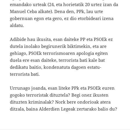
emandako urteak (24, eta horietatik 20 urtez izan da
Manuel Ceba alkate). Dena den, PPk, lau urte
gobernuan egon eta gero, ez dio etorbideari izena
aldatu.
Adibide hau ikusita, esan daiteke PP eta PSOEk ez
dutela inolako begirunerik biktimekin, eta are
gehiago, PSOEk terrorismoaren apologia egiten
duela ere esan daiteke, terrorista bati kale bat
dedikatu baitio, kondenatuta dagoen estatu-
terrorista bati.
Urrunago joanda, esan liteke PPk eta PSOEk euren
gogoko terroristak dituztela? Begi onez ikusten
dituzten kriminalak? Nork bere ondorioak atera
ditzala, baina Alderdien Legeak zertarako balio du?