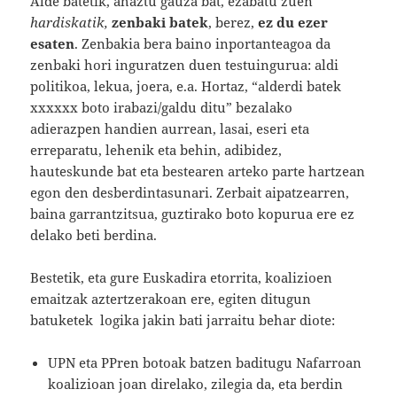
Alde batetik, ahaztu gauza bat, ezabatu zuen
hardiskatik,
zenbaki batek
, berez,
ez du ezer
esaten
. Zenbakia bera baino inportanteagoa da
zenbaki hori inguratzen duen testuingurua: aldi
politikoa, lekua, joera, e.a. Hortaz, “alderdi batek
xxxxxx boto irabazi/galdu ditu” bezalako
adierazpen handien aurrean, lasai, eseri eta
erreparatu, lehenik eta behin, adibidez,
hauteskunde bat eta bestearen arteko parte hartzean
egon den desberdintasunari. Zerbait aipatzearren,
baina garrantzitsua, guztirako boto kopurua ere ez
delako beti berdina.
Bestetik, eta gure Euskadira etorrita, koalizioen
emaitzak aztertzerakoan ere, egiten ditugun
batuketek logika jakin bati jarraitu behar diote:
UPN eta PPren botoak batzen baditugu Nafarroan
koalizioan joan direlako, zilegia da, eta berdin