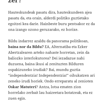
Hauteskundeak pasatu dira, hauteskundeen ajea
pasatu da, eta orain, alderdi politiko guztietako
egoitzei kea darie. Hainbeste buru pentsakor ez da
ona izango ozono geruzarako, ez horixe.
Bildu indarrez azaldu da panorama politikoan,
baina nor da Bildu?
EA, Alternatiba eta Ezker
Abertzalearen arteko nahaste horretan, zein da
baliozko interlokutorea? Dei iezadazue nahi
duzuena, baina ikusi al zenituzten Bilduren
ospakizuneko irudiak? Bai, mundu guztia
“independentzia! Independentzia!” oihukatzen ari
zeneko irudi horiek. Ondo erreparatu al zenioten
Oskar Matuteri
? Antza, lotsa ematen zion
horrelako zerbait lau haizeetara botatzeak, eta ez
zuen egin.