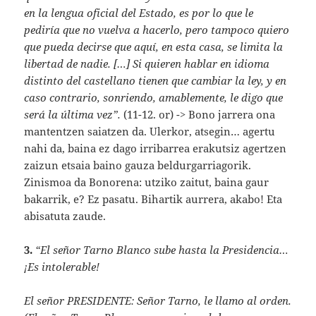
en la lengua oficial del Estado, es por lo que le
pediría que no vuelva a hacerlo, pero tampoco quiero
que pueda decirse que aquí, en esta casa, se limita la
libertad de nadie. […] Si quieren hablar en idioma
distinto del castellano tienen que cambiar la ley, y en
caso contrario, sonriendo, amablemente, le digo que
será la última vez”.
(11-12. or) -> Bono jarrera ona
mantentzen saiatzen da. Ulerkor, atsegin… agertu
nahi da, baina ez dago irribarrea erakutsiz agertzen
zaizun etsaia baino gauza beldurgarriagorik.
Zinismoa da Bonorena: utziko zaitut, baina gaur
bakarrik, e? Ez pasatu. Bihartik aurrera, akabo! Eta
abisatuta zaude.
3.
“El señor Tarno Blanco sube hasta la Presidencia…
¡Es intolerable!
El señor PRESIDENTE: Señor Tarno, le llamo al orden.