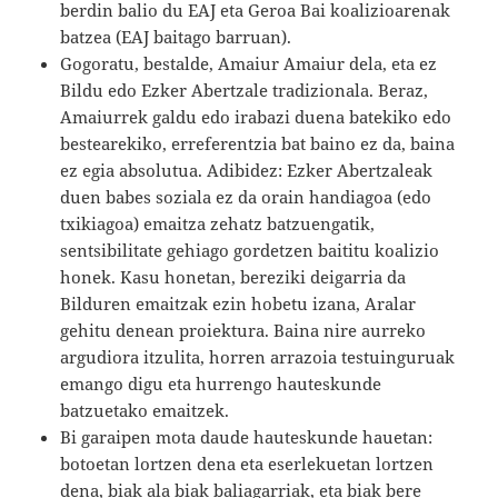
berdin balio du EAJ eta Geroa Bai koalizioarenak
batzea (EAJ baitago barruan).
Gogoratu, bestalde, Amaiur Amaiur dela, eta ez
Bildu edo Ezker Abertzale tradizionala. Beraz,
Amaiurrek galdu edo irabazi duena batekiko edo
bestearekiko, erreferentzia bat baino ez da, baina
ez egia absolutua. Adibidez: Ezker Abertzaleak
duen babes soziala ez da orain handiagoa (edo
txikiagoa) emaitza zehatz batzuengatik,
sentsibilitate gehiago gordetzen baititu koalizio
honek. Kasu honetan, bereziki deigarria da
Bilduren emaitzak ezin hobetu izana, Aralar
gehitu denean proiektura. Baina nire aurreko
argudiora itzulita, horren arrazoia testuinguruak
emango digu eta hurrengo hauteskunde
batzuetako emaitzek.
Bi garaipen mota daude hauteskunde hauetan:
botoetan lortzen dena eta eserlekuetan lortzen
dena, biak ala biak baliagarriak, eta biak bere