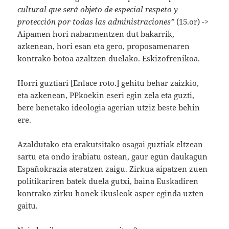
cultural que será objeto de especial respeto y
protección por todas las administraciones”
(15.or) ->
Aipamen hori nabarmentzen dut bakarrik,
azkenean, hori esan eta gero, proposamenaren
kontrako botoa azaltzen duelako. Eskizofrenikoa.
Horri guztiari [Enlace roto.] gehitu behar zaizkio,
eta azkenean, PPkoekin eseri egin zela eta guzti,
bere benetako ideologia agerian utziz beste behin
ere.
Azaldutako eta erakutsitako osagai guztiak eltzean
sartu eta ondo irabiatu ostean, gaur egun daukagun
Españokrazia ateratzen zaigu. Zirkua aipatzen zuen
politikariren batek duela gutxi, baina Euskadiren
kontrako zirku honek ikusleok asper eginda uzten
gaitu.