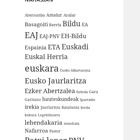
Amaiur
Aralar
Alternatiba
Bildu
Basagoiti
EA
Berria
EAJ
EH-Bildu
EAJ-PNV
Euskadi
ETA
Espainia
Euskal Herria
euskara
Eusko Alkartasuna
Eusko Jaurlaritza
Ezker Abertzalea
Gara
futbola
hauteskundeak
Garitano
Iparralde
irekia
Jaurlaritza
Katalunia
kirola
kultura
Legebiltzarra
lehendakaria
mundiala
Nafarroa
Pastor