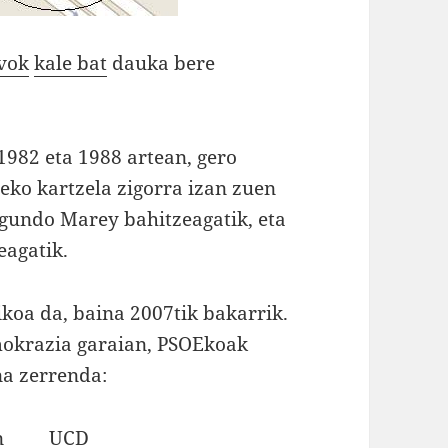
vok
kale bat
dauka bere
982 eta 1988 artean, gero
eko kartzela zigorra izan zuen
gundo Marey bahitzeagatik, eta
eagatik.
ikoa da, baina 2007tik bakarrik.
mokrazia garaian, PSOEkoak
na zerrenda:
rrón UCD