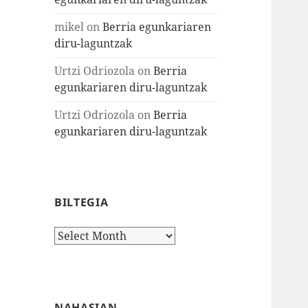
mikel
on
Berria egunkariaren
diru-laguntzak
Urtzi Odriozola
on
Berria
egunkariaren diru-laguntzak
Urtzi Odriozola
on
Berria
egunkariaren diru-laguntzak
BILTEGIA
Biltegia
NAHASIAN