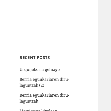
RECENT POSTS
Urquijokeria gehiago
Berria egunkariaren diru-
laguntzak (2)
Berria egunkariaren diru-
laguntzak
Matxismoa kirolean