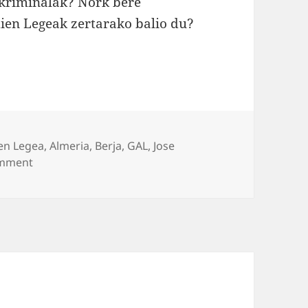
n kriminalak? Nork bere
dien Legeak zertarako balio du?
en Legea
,
Almeria
,
Berja
,
GAL
,
Jose
on PSOE leGALa? Adibide praktikoa
mment