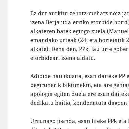
Ez dut aurkitu zehatz-mehatz noiz jar
izena Berja udalerriko etorbide horr
alkateren batek egingo zuela (Manuel
emandako urteak (24, eta horietatik 
alkate). Dena den, PPk, lau urte gobe
etorbideari izena aldatu.
Adibide hau ikusita, esan daiteke PP 
begirunerik biktimekin, eta are gehi
apologia egiten duela ere esan daiteke
dedikatu baitio, kondenatuta dagoen e
Urrunago joanda, esan liteke PPk eta