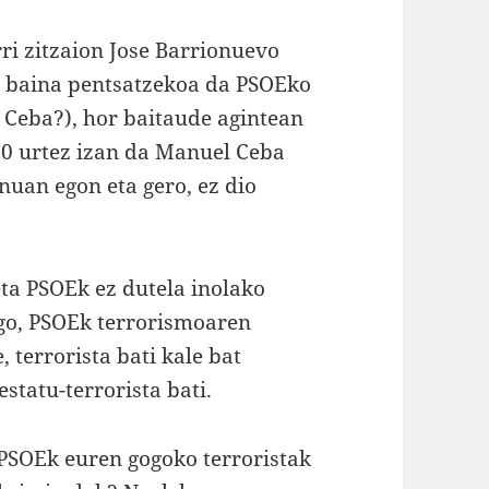
ri zitzaion Jose Barrionuevo
i, baina pentsatzekoa da PSOEko
 Ceba?), hor baitaude agintean
20 urtez izan da Manuel Ceba
rnuan egon eta gero, ez dio
eta PSOEk ez dutela inolako
ago, PSOEk terrorismoaren
, terrorista bati kale bat
statu-terrorista bati.
 PSOEk euren gogoko terroristak