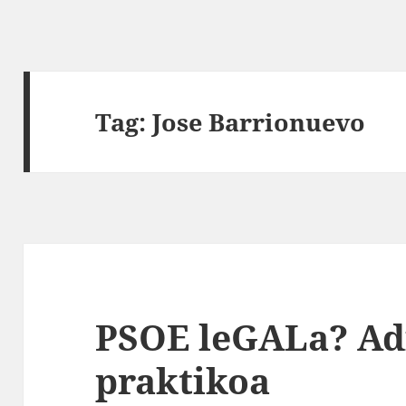
Tag:
Jose Barrionuevo
PSOE leGALa? Ad
praktikoa