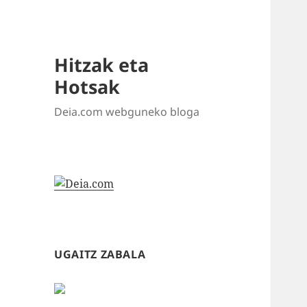
Hitzak eta
Hotsak
Deia.com webguneko bloga
UGAITZ ZABALA