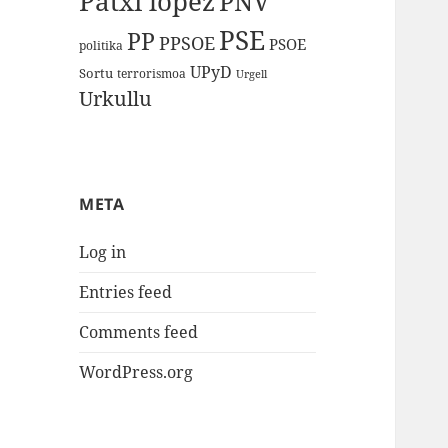
Patxi lopez
PNV
PSE
PP
PPSOE
PSOE
politika
UPyD
Sortu
terrorismoa
Urgell
Urkullu
META
Log in
Entries feed
Comments feed
WordPress.org