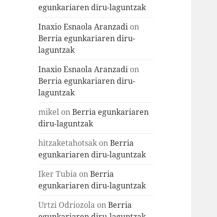
egunkariaren diru-laguntzak
Inaxio Esnaola Aranzadi
on
Berria egunkariaren diru-
laguntzak
Inaxio Esnaola Aranzadi
on
Berria egunkariaren diru-
laguntzak
mikel
on
Berria egunkariaren
diru-laguntzak
hitzaketahotsak
on
Berria
egunkariaren diru-laguntzak
Iker Tubia
on
Berria
egunkariaren diru-laguntzak
Urtzi Odriozola
on
Berria
egunkariaren diru-laguntzak