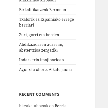
Birkalifikatzeak Bermeon
Txalorik ez Espainiako errege
berriari
Zuri, gorri eta berdea
Abdikazioaren aurrean,
abstentzioa zergatik?
Indarkeria imajinarioan
Agur eta ohore, Alkate jauna
RECENT COMMENTS
hitzaketahotsak
on
Berria