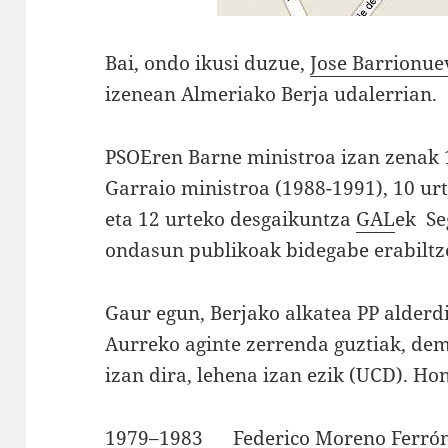
Bai, ondo ikusi duzue,
Jose Barrionue
izenean Almeriako Berja udalerrian.
PSOEren Barne ministroa izan zenak 1
Garraio ministroa (1988-1991), 10 urt
eta 12 urteko desgaikuntza
GAL
ek Se
ondasun publikoak bidegabe erabiltz
Gaur egun, Berjako alkatea PP alderd
Aurreko aginte zerrenda guztiak, de
izan dira, lehena izan ezik (UCD). Ho
1979–1983 Federico Moreno Fe