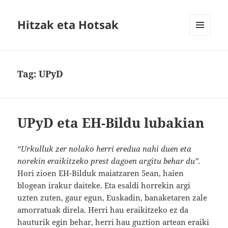
Hitzak eta Hotsak
MENU
AND
WIDGETS
Tag:
UPyD
UPyD eta EH-Bildu lubakian
“Urkulluk zer nolako herri eredua nahi duen eta
norekin eraikitzeko prest dagoen argitu behar du”.
Hori zioen EH-Bilduk maiatzaren 5ean, haien
blogean irakur daiteke. Eta esaldi horrekin argi
uzten zuten, gaur egun, Euskadin, banaketaren zale
amorratuak direla. Herri hau eraikitzeko ez da
hauturik egin behar, herri hau guztion artean eraiki