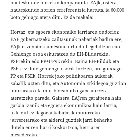
hauteskunde horiekin konparatuta. EAJk, ostera,
hauteskunde horien erreferentzia hartuta, ia 60.000
boto gehiago atera ditu. Ez da makala!
Hortaz, eta egoera ekonomiko larriaren ondorioz
EAE gobernatzeko zailtasunak nabariak badira ere,
EAJk eszenatoki amestua lortu du Legebiltzarrean.
Gehiengo osoa eskuratzen du EH-Bildurekin,
PSErekin edo PP+UPyDrekin. Baina EH-Bilduk eta
PSEk ez dute gehiengo osorik lortzen, are gutxiago
PP eta PSEk. Horrek joko politikoaren aukerak
zabalik uzten ditu, eta Autonomia Erkidegoa guztion
onurarako eta inor bidean utzi gabe aurrera
ateratzeko parada. Gainera, EAJren garaipena hain
garbia izanik eta egoera ekonomikoa hain larria,
uste dut ez dagoela kabidarik muturreko
jarreretarako eta alderdi guztiek jarri beharko
dutela euren harri koskortxoa, herriaren
mesederako.