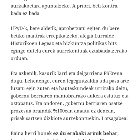
aurkakoetara apuntatzeko. A priori, beti kontra,
bada ez bada.
UPyD-k, bere aldetik, aprobetxatu egiten du bere
betiko mantrak errepikatzeko, alegia Lurralde
Historikoen Legeaz eta hizkuntza politikaz hitz
egingo dutela eurek aurrekontuak eztabaidatzerako
orduan.
Eta azkenik, kasurik larri eta deigarriena PSErena
dugu. Lehenengo, euren legegintzaldia uda pasa arte
luzatu egin zuten eta hauteskundeak urrirako deitu,
gobernu berriaren maniobrarako aukera estutuz eta
oztopatuz. Eta ondoren, gobernu berriaren osatze
prozesua oraindik %100ean amaitu ez denean,
prisak sartzen dizkiote aurrekontuekin. Lotsagabea!
Baina herri honek
ez du erabaki arinik behar
,