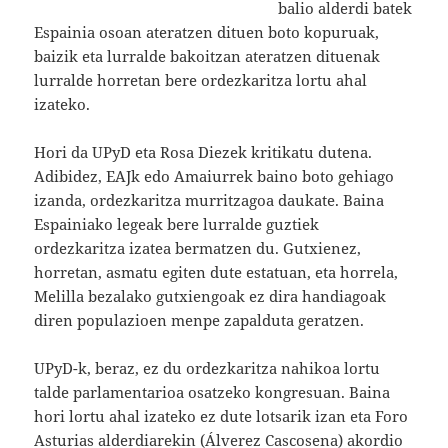
balio alderdi batek
Espainia osoan ateratzen dituen boto kopuruak,
baizik eta lurralde bakoitzan ateratzen dituenak
lurralde horretan bere ordezkaritza lortu ahal
izateko.
Hori da UPyD eta Rosa Diezek kritikatu dutena.
Adibidez, EAJk edo Amaiurrek baino boto gehiago
izanda, ordezkaritza murritzagoa daukate. Baina
Espainiako legeak bere lurralde guztiek
ordezkaritza izatea bermatzen du. Gutxienez,
horretan, asmatu egiten dute estatuan, eta horrela,
Melilla bezalako gutxiengoak ez dira handiagoak
diren populazioen menpe zapalduta geratzen.
UPyD-k, beraz, ez du ordezkaritza nahikoa lortu
talde parlamentarioa osatzeko kongresuan. Baina
hori lortu ahal izateko ez dute lotsarik izan eta Foro
Asturias alderdiarekin (Álverez Cascosena) akordio