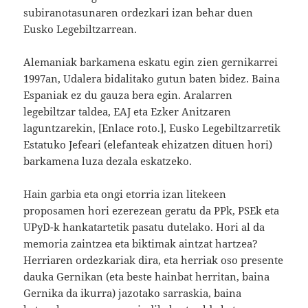
subiranotasunaren ordezkari izan behar duen
Eusko Legebiltzarrean.
Alemaniak barkamena eskatu egin zien gernikarrei
1997an, Udalera bidalitako gutun baten bidez. Baina
Espaniak ez du gauza bera egin. Aralarren
legebiltzar taldea, EAJ eta Ezker Anitzaren
laguntzarekin, [Enlace roto.], Eusko Legebiltzarretik
Estatuko Jefeari (elefanteak ehizatzen dituen hori)
barkamena luza dezala eskatzeko.
Hain garbia eta ongi etorria izan litekeen
proposamen hori ezerezean geratu da PPk, PSEk eta
UPyD-k hankatartetik pasatu dutelako. Hori al da
memoria zaintzea eta biktimak aintzat hartzea?
Herriaren ordezkariak dira, eta herriak oso presente
dauka Gernikan (eta beste hainbat herritan, baina
Gernika da ikurra) jazotako sarraskia, baina