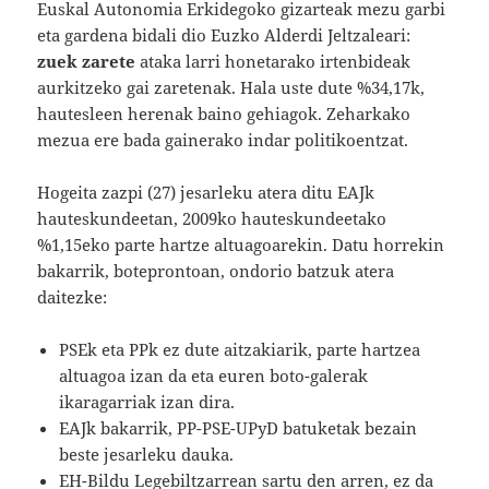
Euskal Autonomia Erkidegoko gizarteak mezu garbi
eta gardena bidali dio Euzko Alderdi Jeltzaleari:
zuek zarete
ataka larri honetarako irtenbideak
aurkitzeko gai zaretenak. Hala uste dute %34,17k,
hautesleen herenak baino gehiagok. Zeharkako
mezua ere bada gainerako indar politikoentzat.
Hogeita zazpi (27) jesarleku atera ditu EAJk
hauteskundeetan, 2009ko hauteskundeetako
%1,15eko parte hartze altuagoarekin. Datu horrekin
bakarrik, boteprontoan, ondorio batzuk atera
daitezke:
PSEk eta PPk ez dute aitzakiarik, parte hartzea
altuagoa izan da eta euren boto-galerak
ikaragarriak izan dira.
EAJk bakarrik, PP-PSE-UPyD batuketak bezain
beste jesarleku dauka.
EH-Bildu Legebiltzarrean sartu den arren, ez da