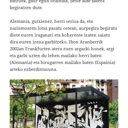
batzuek, gaur egun oraindik, beste alde batera
begiratzen dute.
Alemania, gutxienez, herri serioa da, eta
nazismoaren lotsa pasatu ostean, aurpegira begiratu
diote euren iraganari eta koherente izaten saiatu
dira euren izena garbitzeko. Ibon Aranberrik
2002an Frankfurten atera zuen argazki honek, argi
eta garbi uzten du lehen mailako herri baten
(Alemania) eta hirugarren mailako baten (Espainia)
arteko ezberdintasuna.