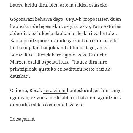
batera heldu dira, bien artean taldea osatzeko.
Gogorarazi beharra dago, UPyD-k proposatzen duen
hauteskunde legearekin, seguru asko, Foro Asturias
alderdiak ez lukeela daukan ordezkaritza lortuko.
Baina printzipioek ez dute garrantziarik dirua edo
helburu jakin bat jokoan baldin badago, antza.
Beraz, Rosa Díezek bere egin dezake Groucho
Marxen esaldi ospetsu hura: “hauek dira nire
printzipioak, gustuko ez badituzu beste batzuk
dauzkat”.
Gainera, Rosak
zera zioen
hauteskundeen hurrengo
egunean, ez zuela beste alderdi batzuen laguntzarik
onartuko taldea osatu ahal izateko.
Lotsagarria.