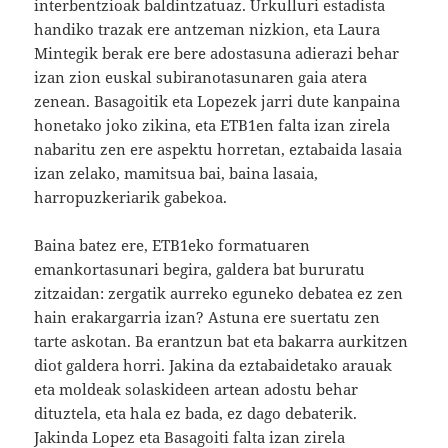
interbentzioak baldintzatuaz. Urkulluri estadista
handiko trazak ere antzeman nizkion, eta Laura
Mintegik berak ere bere adostasuna adierazi behar
izan zion euskal subiranotasunaren gaia atera
zenean. Basagoitik eta Lopezek jarri dute kanpaina
honetako joko zikina, eta ETB1en falta izan zirela
nabaritu zen ere aspektu horretan, eztabaida lasaia
izan zelako, mamitsua bai, baina lasaia,
harropuzkeriarik gabekoa.
Baina batez ere, ETB1eko formatuaren
emankortasunari begira, galdera bat bururatu
zitzaidan: zergatik aurreko eguneko debatea ez zen
hain erakargarria izan? Astuna ere suertatu zen
tarte askotan. Ba erantzun bat eta bakarra aurkitzen
diot galdera horri. Jakina da eztabaidetako arauak
eta moldeak solaskideen artean adostu behar
dituztela, eta hala ez bada, ez dago debaterik.
Jakinda Lopez eta Basagoiti falta izan zirela