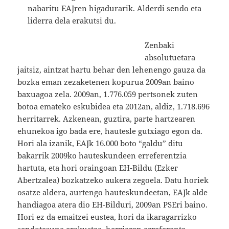
nabaritu EAJren higadurarik. Alderdi sendo eta
liderra dela erakutsi du.
Zenbaki
absolutuetara
jaitsiz, aintzat hartu behar den lehenengo gauza da
bozka eman zezaketenen kopurua 2009an baino
baxuagoa zela. 2009an, 1.776.059 pertsonek zuten
botoa emateko eskubidea eta 2012an, aldiz, 1.718.696
herritarrek. Azkenean, guztira, parte hartzearen
ehunekoa igo bada ere, hautesle gutxiago egon da.
Hori ala izanik, EAJk 16.000 boto “galdu” ditu
bakarrik 2009ko hauteskundeen erreferentzia
hartuta, eta hori oraingoan EH-Bildu (Ezker
Abertzalea) bozkatzeko aukera zegoela. Datu horiek
osatze aldera, aurtengo hauteskundeetan, EAJk alde
handiagoa atera dio EH-Bilduri, 2009an PSEri baino.
Hori ez da emaitzei eustea, hori da ikaragarrizko
sendotasuna erakustea, herriaren erreferente