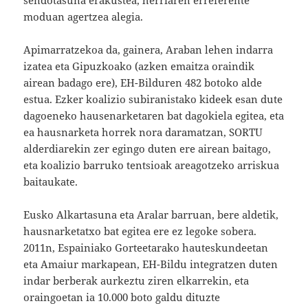
moduan agertzea alegia.
Apimarratzekoa da, gainera, Araban lehen indarra
izatea eta Gipuzkoako (azken emaitza oraindik
airean badago ere), EH-Bilduren 482 botoko alde
estua. Ezker koalizio subiranistako kideek esan dute
dagoeneko hausenarketaren bat dagokiela egitea, eta
ea hausnarketa horrek nora daramatzan, SORTU
alderdiarekin zer egingo duten ere airean baitago,
eta koalizio barruko tentsioak areagotzeko arriskua
baitaukate.
Eusko Alkartasuna eta Aralar barruan, bere aldetik,
hausnarketatxo bat egitea ere ez legoke sobera.
2011n, Espainiako Gorteetarako hauteskundeetan
eta Amaiur markapean, EH-Bildu integratzen duten
indar berberak aurkeztu ziren elkarrekin, eta
oraingoetan ia 10.000 boto galdu dituzte