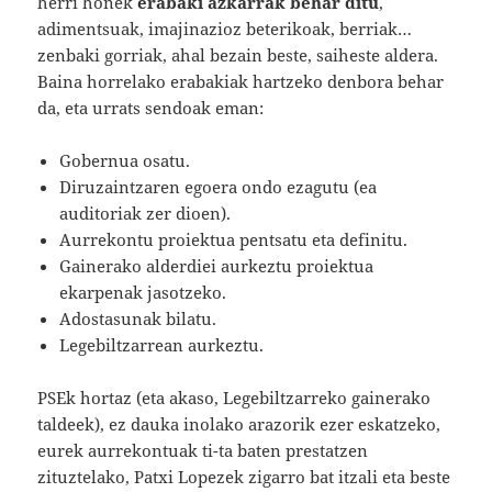
herri honek
erabaki
azkarrak
behar ditu
,
adimentsuak, imajinazioz beterikoak, berriak…
zenbaki gorriak, ahal bezain beste, saiheste aldera.
Baina horrelako erabakiak hartzeko denbora behar
da, eta urrats sendoak eman:
Gobernua osatu.
Diruzaintzaren egoera ondo ezagutu (ea
auditoriak zer dioen).
Aurrekontu proiektua pentsatu eta definitu.
Gainerako alderdiei aurkeztu proiektua
ekarpenak jasotzeko.
Adostasunak bilatu.
Legebiltzarrean aurkeztu.
PSEk hortaz (eta akaso, Legebiltzarreko gainerako
taldeek), ez dauka inolako arazorik ezer eskatzeko,
eurek aurrekontuak ti-ta baten prestatzen
zituztelako, Patxi Lopezek zigarro bat itzali eta beste