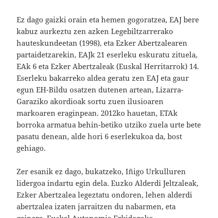
Ez dago gaizki orain eta hemen gogoratzea, EAJ bere
kabuz aurkeztu zen azken Legebiltzarrerako
hauteskundeetan (1998), eta Ezker Abertzalearen
partaidetzarekin, EAJk 21 eserleku eskuratu zituela,
EAk 6 eta Ezker Abertzaleak (Euskal Herritarrok) 14.
Eserleku bakarreko aldea geratu zen EAJ eta gaur
egun EH-Bildu osatzen dutenen artean, Lizarra-
Garaziko akordioak sortu zuen ilusioaren
markoaren eraginpean. 2012ko hauetan, ETAk
borroka armatua behin-betiko utziko zuela urte bete
pasatu denean, alde hori 6 eserlekukoa da, bost
gehiago.
Zer esanik ez dago, bukatzeko, Iñigo Urkulluren
lidergoa indartu egin dela. Euzko Alderdi Jeltzaleak,
Ezker Abertzalea legeztatu ondoren, lehen alderdi
abertzalea izaten jarraitzen du nabarmen, eta
gainera, Euskal Autonomia Erkidegoko