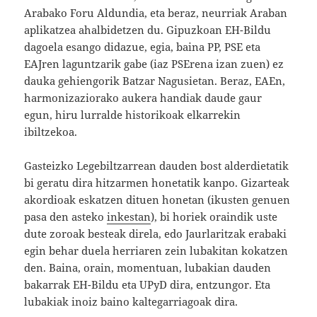
Arabako Foru Aldundia, eta beraz, neurriak Araban
aplikatzea ahalbidetzen du. Gipuzkoan EH-Bildu
dagoela esango didazue, egia, baina PP, PSE eta
EAJren laguntzarik gabe (iaz PSErena izan zuen) ez
dauka gehiengorik Batzar Nagusietan. Beraz, EAEn,
harmonizaziorako aukera handiak daude gaur
egun, hiru lurralde historikoak elkarrekin
ibiltzekoa.
Gasteizko Legebiltzarrean dauden bost alderdietatik
bi geratu dira hitzarmen honetatik kanpo. Gizarteak
akordioak eskatzen dituen honetan (ikusten genuen
pasa den asteko
inkestan
), bi horiek oraindik uste
dute zoroak besteak direla, edo Jaurlaritzak erabaki
egin behar duela herriaren zein lubakitan kokatzen
den. Baina, orain, momentuan, lubakian dauden
bakarrak EH-Bildu eta UPyD dira, entzungor. Eta
lubakiak inoiz baino kaltegarriagoak dira.