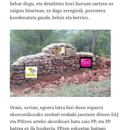
behar dugu, eta detailetxo hori buruan sartzen ez
zaigun bitartean, ez dago zereginik, porrotera
kondenatuta gaude, behin eta berriro.
Orain, urrian, egoera latza bizi duen esparru
ekonomikorako zenbait erabaki jasotzen dituen EAJ
eta PSEren arteko akordioari batu zaio PP, eta PP
batzea ez da huskeria, PPren eskuetan baitago