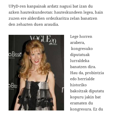
UPyD-ren kanpainak ardatz nagusi bat izan du
azken hauteskundeotan: hauteskundeen legea, hain
zuzen ere alderdien ordezkaritza zelan banatzen
den zehazten duen araudia.
Lege horren
arabera,
kongresuko
diputatuak
lurraldeka
banatzen dira.
Hau da, probintzia
edo herrialde
historiko
bakoitzak diputatu
kopuru jakin bat
eramaten du
kongresura. Ez du