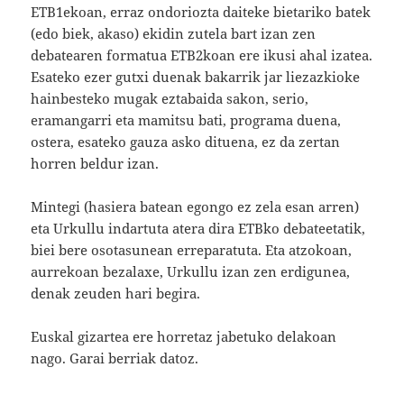
ETB1ekoan, erraz ondoriozta daiteke bietariko batek
(edo biek, akaso) ekidin zutela bart izan zen
debatearen formatua ETB2koan ere ikusi ahal izatea.
Esateko ezer gutxi duenak bakarrik jar liezazkioke
hainbesteko mugak eztabaida sakon, serio,
eramangarri eta mamitsu bati, programa duena,
ostera, esateko gauza asko dituena, ez da zertan
horren beldur izan.
Mintegi (hasiera batean egongo ez zela esan arren)
eta Urkullu indartuta atera dira ETBko debateetatik,
biei bere osotasunean erreparatuta. Eta atzokoan,
aurrekoan bezalaxe, Urkullu izan zen erdigunea,
denak zeuden hari begira.
Euskal gizartea ere horretaz jabetuko delakoan
nago. Garai berriak datoz.