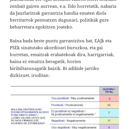
zenbait gairen aurrean, e.a. Ildo horretatik, nabaria
da Jaurlaritzak garrantzia handia ematen diola
herritarrok pentsatzen dugunari, politikak gure
beharretara egokitzen joateko.
Baina bada beste puntu garrantzitsu bat, EAJk eta
PSEk sinatutako akordioari buruzkoa, eta gai
horretan, emaitzak erabatekoak dira, harrigarriak,
baina ez emaitza beragatik, horien
biribiltasunagatik baizik. Bi adibide jarriko
dizkizuet, iruditan: