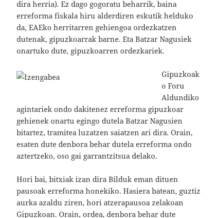
dira herria). Ez dago gogoratu beharrik, baina
erreforma fiskala hiru alderdiren eskutik helduko
da, EAEko herritarren gehiengoa ordezkatzen
dutenak, gipuzkoarrak barne. Eta Batzar Nagusiek
onartuko dute, gipuzkoarren ordezkariek.
Gipuzkoak
o Foru
Aldundiko
agintariek ondo dakitenez erreforma gipuzkoar
gehienek onartu egingo dutela Batzar Nagusien
bitartez, tramitea luzatzen saiatzen ari dira. Orain,
esaten dute denbora behar dutela erreforma ondo
aztertzeko, oso gai garrantzitsua delako.
Hori bai, bitxiak izan dira Bilduk eman dituen
pausoak erreforma honekiko. Hasiera batean, guztiz
aurka azaldu ziren, hori atzerapausoa zelakoan
Gipuzkoan. Orain, ordea, denbora behar dute