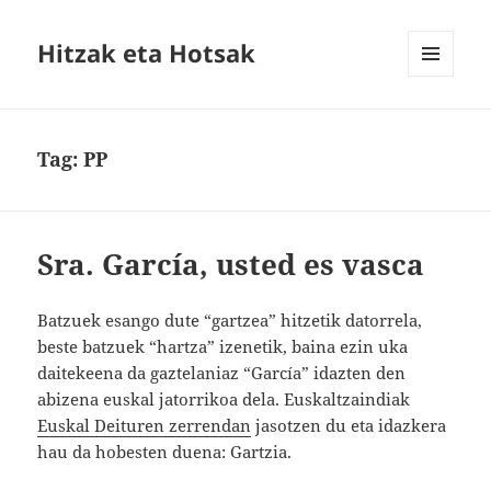
Hitzak eta Hotsak
MENU
AND
WIDGETS
Tag:
PP
Sra. García, usted es vasca
Batzuek esango dute “gartzea” hitzetik datorrela,
beste batzuek “hartza” izenetik, baina ezin uka
daitekeena da gaztelaniaz “García” idazten den
abizena euskal jatorrikoa dela. Euskaltzaindiak
Euskal Deituren zerrendan
jasotzen du eta idazkera
hau da hobesten duena: Gartzia.