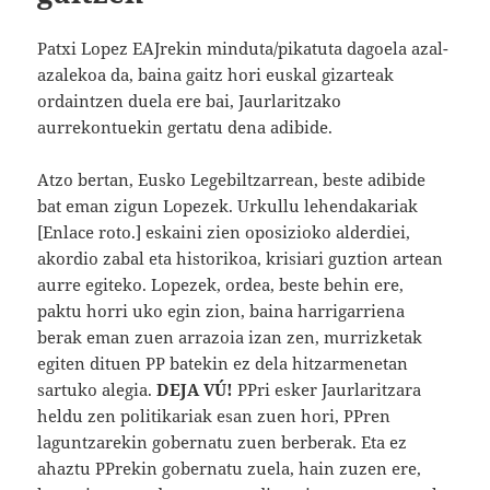
Patxi Lopez EAJrekin minduta/pikatuta dagoela azal-
azalekoa da, baina gaitz hori euskal gizarteak
ordaintzen duela ere bai, Jaurlaritzako
aurrekontuekin gertatu dena adibide.
Atzo bertan, Eusko Legebiltzarrean, beste adibide
bat eman zigun Lopezek. Urkullu lehendakariak
[Enlace roto.] eskaini zien oposizioko alderdiei,
akordio zabal eta historikoa, krisiari guztion artean
aurre egiteko. Lopezek, ordea, beste behin ere,
paktu horri uko egin zion, baina harrigarriena
berak eman zuen arrazoia izan zen, murrizketak
egiten dituen PP batekin ez dela hitzarmenetan
sartuko alegia.
DEJA VÚ!
PPri esker Jaurlaritzara
heldu zen politikariak esan zuen hori, PPren
laguntzarekin gobernatu zuen berberak. Eta ez
ahaztu PPrekin gobernatu zuela, hain zuzen ere,