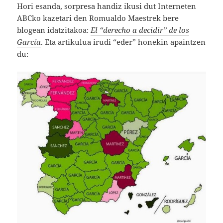
Hori esanda, sorpresa handiz ikusi dut Interneten
ABCko kazetari den Romualdo Maestrek bere
blogean idatzitakoa:
El “derecho a decidir” de los
García
. Eta artikulua irudi “eder” honekin apaintzen
du: