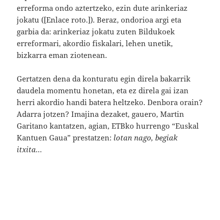
erreforma ondo aztertzeko, ezin dute arinkeriaz
jokatu ([Enlace roto.]). Beraz, ondorioa argi eta
garbia da: arinkeriaz jokatu zuten Bildukoek
erreformari, akordio fiskalari, lehen unetik,
bizkarra eman ziotenean.
Gertatzen dena da konturatu egin direla bakarrik
daudela momentu honetan, eta ez direla gai izan
herri akordio handi batera heltzeko. Denbora orain?
Adarra jotzen? Imajina dezaket, gauero, Martin
Garitano kantatzen, agian, ETBko hurrengo “Euskal
Kantuen Gaua” prestatzen:
lotan nago, begiak
itxita…