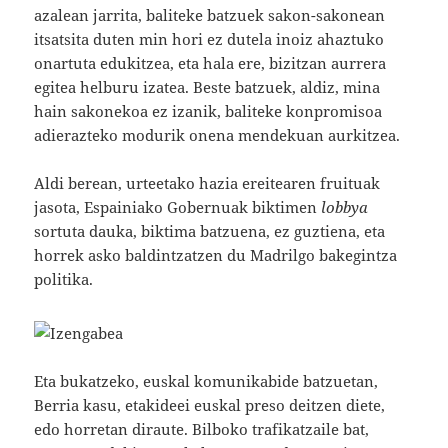
azalean jarrita, baliteke batzuek sakon-sakonean
itsatsita duten min hori ez dutela inoiz ahaztuko
onartuta edukitzea, eta hala ere, bizitzan aurrera
egitea helburu izatea. Beste batzuek, aldiz, mina
hain sakonekoa ez izanik, baliteke konpromisoa
adierazteko modurik onena mendekuan aurkitzea.
Aldi berean, urteetako hazia ereitearen fruituak
jasota, Espainiako Gobernuak biktimen
lobbya
sortuta dauka, biktima batzuena, ez guztiena, eta
horrek asko baldintzatzen du Madrilgo bakegintza
politika.
Eta bukatzeko, euskal komunikabide batzuetan,
Berria kasu, etakideei euskal preso deitzen diete,
edo horretan diraute. Bilboko trafikatzaile bat,