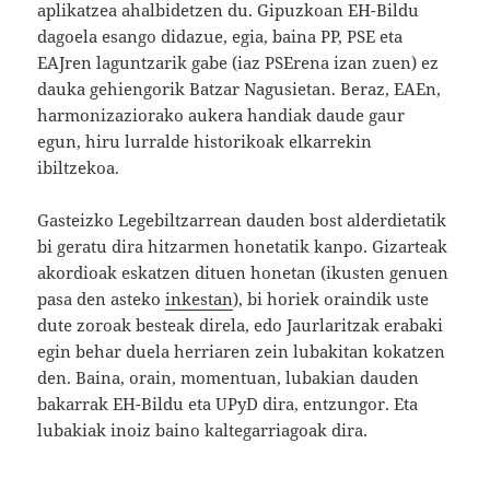
aplikatzea ahalbidetzen du. Gipuzkoan EH-Bildu
dagoela esango didazue, egia, baina PP, PSE eta
EAJren laguntzarik gabe (iaz PSErena izan zuen) ez
dauka gehiengorik Batzar Nagusietan. Beraz, EAEn,
harmonizaziorako aukera handiak daude gaur
egun, hiru lurralde historikoak elkarrekin
ibiltzekoa.
Gasteizko Legebiltzarrean dauden bost alderdietatik
bi geratu dira hitzarmen honetatik kanpo. Gizarteak
akordioak eskatzen dituen honetan (ikusten genuen
pasa den asteko
inkestan
), bi horiek oraindik uste
dute zoroak besteak direla, edo Jaurlaritzak erabaki
egin behar duela herriaren zein lubakitan kokatzen
den. Baina, orain, momentuan, lubakian dauden
bakarrak EH-Bildu eta UPyD dira, entzungor. Eta
lubakiak inoiz baino kaltegarriagoak dira.