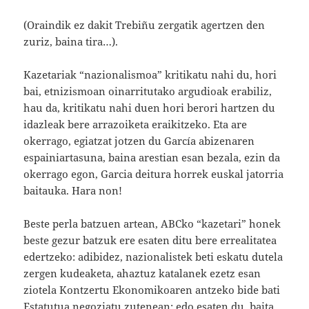
(Oraindik ez dakit Trebiñu zergatik agertzen den
zuriz, baina tira…).
Kazetariak “nazionalismoa” kritikatu nahi du, hori
bai, etnizismoan oinarritutako argudioak erabiliz,
hau da, kritikatu nahi duen hori berori hartzen du
idazleak bere arrazoiketa eraikitzeko. Eta are
okerrago, egiatzat jotzen du García abizenaren
espainiartasuna, baina arestian esan bezala, ezin da
okerrago egon, Garcia deitura horrek euskal jatorria
baitauka. Hara non!
Beste perla batzuen artean, ABCko “kazetari” honek
beste gezur batzuk ere esaten ditu bere errealitatea
edertzeko: adibidez, nazionalistek beti eskatu dutela
zergen kudeaketa, ahaztuz katalanek ezetz esan
ziotela Kontzertu Ekonomikoaren antzeko bide bati
Estatutua negoziatu zutenean; edo esaten du, baita