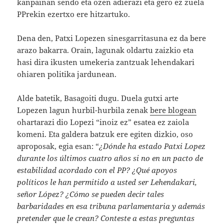
kanpainan sendo eta ozen adierazi eta gero ez zuela
PPrekin ezertxo ere hitzartuko.
Dena den, Patxi Lopezen sinesgarritasuna ez da bere
arazo bakarra. Orain, lagunak oldartu zaizkio eta
hasi dira ikusten umekeria zantzuak lehendakari
ohiaren politika jardunean.
Alde batetik, Basagoiti dugu. Duela gutxi arte
Lopezen lagun hurbil-hurbila zenak
bere blogean
ohartarazi dio Lopezi “inoiz ez” esatea ez zaiola
komeni. Eta galdera batzuk ere egiten dizkio, oso
aproposak, egia esan: “
¿Dónde ha estado Patxi Lopez
durante los últimos cuatro años si no en un pacto de
estabilidad acordado con el PP? ¿Qué apoyos
políticos le han permitido a usted ser Lehendakari,
señor López? ¿Cómo se pueden decir tales
barbaridades en esa tribuna parlamentaria y además
pretender que le crean? Conteste a estas preguntas