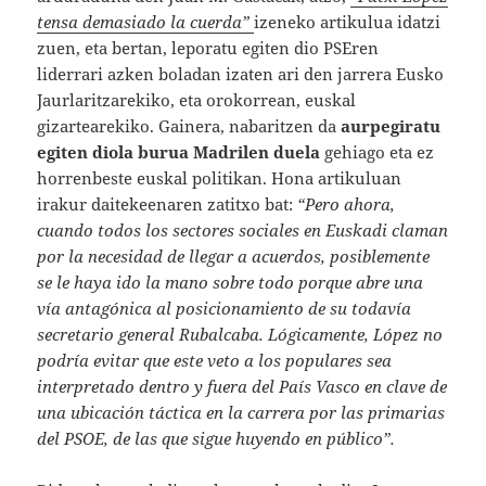
tensa demasiado la cuerda”
izeneko artikulua idatzi
zuen, eta bertan, leporatu egiten dio PSEren
liderrari azken boladan izaten ari den jarrera Eusko
Jaurlaritzarekiko, eta orokorrean, euskal
gizartearekiko. Gainera, nabaritzen da
aurpegiratu
egiten diola burua Madrilen duela
gehiago eta ez
horrenbeste euskal politikan. Hona artikuluan
irakur daitekeenaren zatitxo bat:
“Pero ahora,
cuando todos los sectores sociales en Euskadi claman
por la necesidad de llegar a acuerdos, posiblemente
se le haya ido la mano sobre todo porque abre una
vía antagónica al posicionamiento de su todavía
secretario general Rubalcaba. Lógicamente, López no
podría evitar que este veto a los populares sea
interpretado dentro y fuera del País Vasco en clave de
una ubicación táctica en la carrera por las primarias
del PSOE, de las que sigue huyendo en público”.