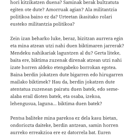
hori kitzikatzen duena? Saminak berak bultzatuta
egiten ote dute? Amorruak agian? Ala militantzia
politikoa baino ez da? Urteetan ikasitako rolari
eusteko militantzia politikoa?
Zein izan beharko luke, beraz, bizitzan aurrera egin
eta mina atzean utzi nahi duen biktimaren jarrerak?
Mendeku nahikariak laguntzen al du? Gerta liteke,
baita ere, biktima zuzenak direnak atzean utzi nahi
izate horren aldeko etengabeko borrokan egotea.
Baina berdin jokatzen dute bigarren edo hirugarren
mailako biktimek? Hau da, berdin jokatzen dute
atentatua zuzenean pairatu duen batek, edo seme-
alaba erail dioten batek, eta osaba, izekoa,
lehengusua, laguna… biktima duen batek?
Pentsa baliteke mina parekoa ez dela kasu bietan,
ondoriozta daiteke, berdin antzean, samin horren
aurreko erreakzioa ere ez datorrela bat. Euren