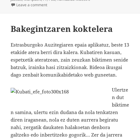
on Sra. García, usted es vasca
Leave a comment
Bakegintzaren koktelera
Estrasburgoko Auzitegiaren epaia aplikatuz, beste 13
etakide atera berri dira kalera. Kubatiren kasuan,
espetxetik ateratzean, zain zeuzkan biktimen senide
batzuk, irainka hasi zitzaizkionak. Bideoa ikusgai
dago zenbait komunikabidetako web guneetan.
Ulertze
n dut
biktime
n samina, ulertu ezin dudana da nola tenkatzen
diren iraganean, nola ez duten aurrera begiratu
nahi, zergatik daukaten halakoetan denbora
galtzeko edo inbertitzeko gogorik… Zer da jarrera