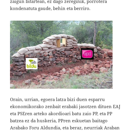
zaigun bitartean, ez dago zereginik, porrotera
kondenatuta gaude, behin eta berriro.
Orain, urrian, egoera latza bizi duen esparru
ekonomikorako zenbait erabaki jasotzen dituen EAJ
eta PSEren arteko akordioari batu zaio PP, eta PP
batzea ez da huskeria, PPren eskuetan baitago
Arabako Foru Aldundia, eta beraz, neurriak Araban