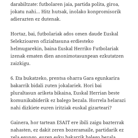
darabiltzate: futbolaren jaia, partida polita, giroa,
jokatu nahi… Hitz hutsak, inolako konpromisorik
adierazten ez dutenak.
Hortaz, bai, futbolariak ados omen daude Euskal
Selekzioaren ofizialtasuna erdiesteko
helmugarekin, baina Euskal Herriko Futbolariak
izenak ematen dien anonimotasunpean ezkutatzen
zaizkigu.
6. Eta bukatzeko, prentsa oharra Gara egunkarira
bakarrik bidali zuten jokalariek. Hori bai
pluraltasun ariketa bikaina, Euskal Herrian beste
komunikabiderik ez balego bezala. Horrela helarazi
nahi dizkiete euren iritziak euskal gizarteari?
Gainera, hor tartean ESAIT ere ibili zaigu bazterrak
nahasten, ez dakit zeren bozeramaile, partidarik ez
zela egongo, euren esku bakarrik balego bezala.