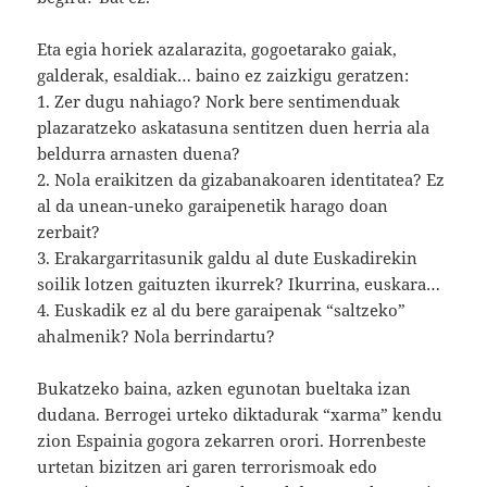
Eta egia horiek azalarazita, gogoetarako gaiak,
galderak, esaldiak… baino ez zaizkigu geratzen:
1. Zer dugu nahiago? Nork bere sentimenduak
plazaratzeko askatasuna sentitzen duen herria ala
beldurra arnasten duena?
2. Nola eraikitzen da gizabanakoaren identitatea? Ez
al da unean-uneko garaipenetik harago doan
zerbait?
3. Erakargarritasunik galdu al dute Euskadirekin
soilik lotzen gaituzten ikurrek? Ikurrina, euskara…
4. Euskadik ez al du bere garaipenak “saltzeko”
ahalmenik? Nola berrindartu?
Bukatzeko baina, azken egunotan bueltaka izan
dudana. Berrogei urteko diktadurak “xarma” kendu
zion Espainia gogora zekarren orori. Horrenbeste
urtetan bizitzen ari garen terrorismoak edo