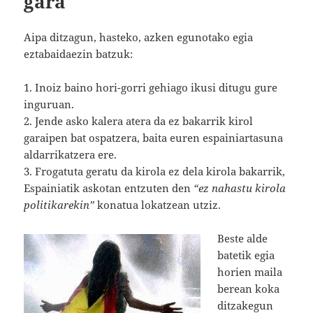
gara
Aipa ditzagun, hasteko, azken egunotako egia
eztabaidaezin batzuk:
1. Inoiz baino hori-gorri gehiago ikusi ditugu gure
inguruan.
2. Jende asko kalera atera da ez bakarrik kirol
garaipen bat ospatzera, baita euren espainiartasuna
aldarrikatzera ere.
3. Frogatuta geratu da kirola ez dela kirola bakarrik,
Espainiatik askotan entzuten den
“ez nahastu kirola
politikarekin”
konatua lokatzean utziz.
Beste alde
batetik egia
horien maila
berean koka
ditzakegun