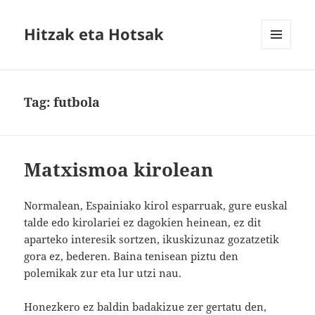
Hitzak eta Hotsak
MENU
AND
WIDGETS
Tag:
futbola
Matxismoa kirolean
Normalean, Espainiako kirol esparruak, gure euskal
talde edo kirolariei ez dagokien heinean, ez dit
aparteko interesik sortzen, ikuskizunaz gozatzetik
gora ez, bederen. Baina tenisean piztu den
polemikak zur eta lur utzi nau.
Honezkero ez baldin badakizue zer gertatu den,