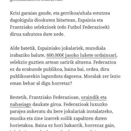
Krisi garaian gaude, eta gerrikoa/uhala estutzea
dagokigula dioskuten bitartean, Espainia eta
Frantziako selekzioek (edo Futbol Federazioek)
dirua xahutzea dute xede.
Alde batetik, Espainiako jokalariek, mundiala
irabaziko balute,
600.000€ jasoko lukete ordainsari
,
selekzio guztien artean saririk altuena. Federazioa
ez da erakunde publikoa, baina bai, ordea, diru
publikoarekin lagunduta dagoena. Moralak zer lezio
eman behar al digu horretaz?
Bestetik, Frantziako Federazioan,
oraindik eta
nahasiago
daukate giroa. Federazioak luxuzko
parajea aukeratu du bere jokalariak instalatzeko,
musika eta zine izarrek soilik zapaltzen duten
horietakoa. Baina ez hori bakarrik, horrezaz gain,