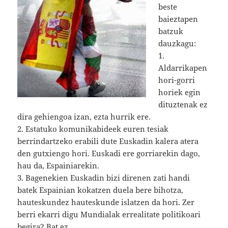
beste
baieztapen
batzuk
dauzkagu:
1.
Aldarrikapen
hori-gorri
horiek egin
dituztenak ez
dira gehiengoa izan, ezta hurrik ere.
2. Estatuko komunikabideek euren tesiak
berrindartzeko erabili dute Euskadin kalera atera
den gutxiengo hori. Euskadi ere gorriarekin dago,
hau da, Espainiarekin.
3. Bagenekien Euskadin bizi direnen zati handi
batek Espainian kokatzen duela bere bihotza,
hauteskundez hauteskunde islatzen da hori. Zer
berri ekarri digu Mundialak errealitate politikoari
begira? Bat ez.