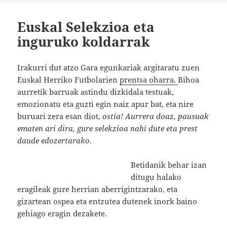
Euskal Selekzioa eta
inguruko koldarrak
Irakurri dut atzo Gara egunkariak argitaratu zuen
Euskal Herriko Futbolarien
prentsa oharra.
Bihoa
aurretik barruak astindu dizkidala testuak,
emozionatu eta guzti egin naiz apur bat, eta nire
buruari zera esan diot,
ostia! Aurrera doaz, pausuak
ematen ari dira, gure selekzioa nahi dute eta prest
daude edozertarako
.
Betidanik behar izan
ditugu halako
eragileak gure herrian aberrigintzarako, eta
gizartean ospea eta entzutea dutenek inork baino
gehiago eragin dezakete.