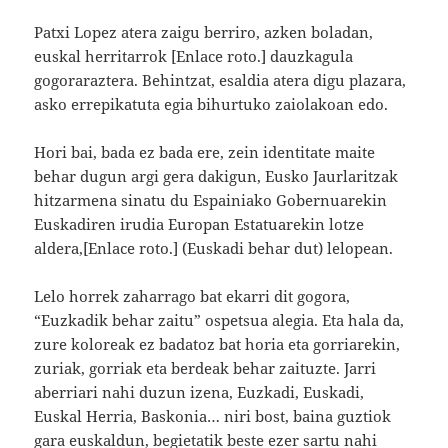
Patxi Lopez atera zaigu berriro, azken boladan,
euskal herritarrok [Enlace roto.] dauzkagula
gogoraraztera. Behintzat, esaldia atera digu plazara,
asko errepikatuta egia bihurtuko zaiolakoan edo.
Hori bai, bada ez bada ere, zein identitate maite
behar dugun argi gera dakigun, Eusko Jaurlaritzak
hitzarmena sinatu du Espainiako Gobernuarekin
Euskadiren irudia Europan Estatuarekin lotze
aldera,[Enlace roto.] (Euskadi behar dut) lelopean.
Lelo horrek zaharrago bat ekarri dit gogora,
“Euzkadik behar zaitu” ospetsua alegia. Eta hala da,
zure koloreak ez badatoz bat horia eta gorriarekin,
zuriak, gorriak eta berdeak behar zaituzte. Jarri
aberriari nahi duzun izena, Euzkadi, Euskadi,
Euskal Herria, Baskonia… niri bost, baina guztiok
gara euskaldun, begietatik beste ezer sartu nahi