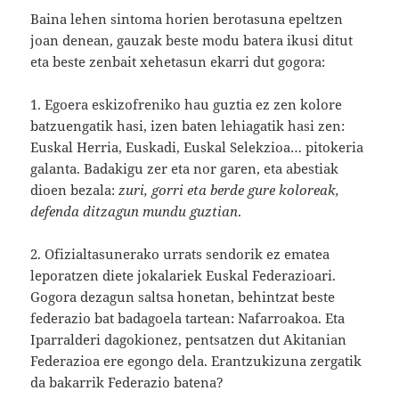
Baina lehen sintoma horien berotasuna epeltzen
joan denean, gauzak beste modu batera ikusi ditut
eta beste zenbait xehetasun ekarri dut gogora:
1. Egoera eskizofreniko hau guztia ez zen kolore
batzuengatik hasi, izen baten lehiagatik hasi zen:
Euskal Herria, Euskadi, Euskal Selekzioa… pitokeria
galanta. Badakigu zer eta nor garen, eta abestiak
dioen bezala:
zuri, gorri eta berde gure koloreak,
defenda ditzagun mundu guztian
.
2. Ofizialtasunerako urrats sendorik ez ematea
leporatzen diete jokalariek Euskal Federazioari.
Gogora dezagun saltsa honetan, behintzat beste
federazio bat badagoela tartean: Nafarroakoa. Eta
Iparralderi dagokionez, pentsatzen dut Akitanian
Federazioa ere egongo dela. Erantzukizuna zergatik
da bakarrik Federazio batena?