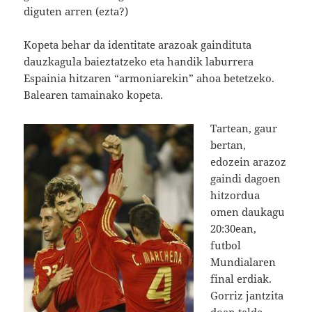
diguten arren (ezta?)
Kopeta behar da identitate arazoak gaindituta
dauzkagula baieztatzeko eta handik laburrera
Espainia hitzaren “armoniarekin” ahoa betetzeko.
Balearen tamainako kopeta.
Tartean, gaur
bertan,
edozein arazoz
gaindi dagoen
hitzordua
omen daukagu
20:30ean,
futbol
Mundialaren
final erdiak.
Gorriz jantzita