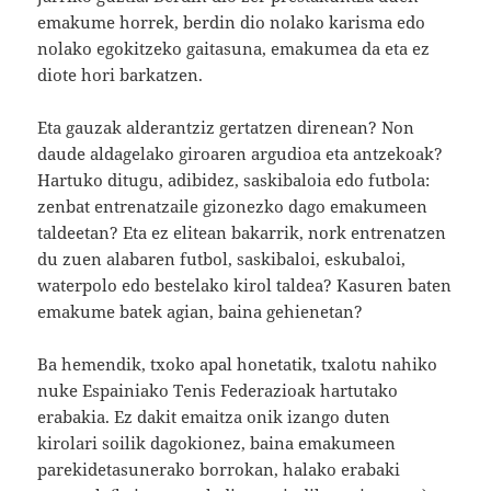
emakume horrek, berdin dio nolako karisma edo
nolako egokitzeko gaitasuna, emakumea da eta ez
diote hori barkatzen.
Eta gauzak alderantziz gertatzen direnean? Non
daude aldagelako giroaren argudioa eta antzekoak?
Hartuko ditugu, adibidez, saskibaloia edo futbola:
zenbat entrenatzaile gizonezko dago emakumeen
taldeetan? Eta ez elitean bakarrik, nork entrenatzen
du zuen alabaren futbol, saskibaloi, eskubaloi,
waterpolo edo bestelako kirol taldea? Kasuren baten
emakume batek agian, baina gehienetan?
Ba hemendik, txoko apal honetatik, txalotu nahiko
nuke Espainiako Tenis Federazioak hartutako
erabakia. Ez dakit emaitza onik izango duten
kirolari soilik dagokionez, baina emakumeen
parekidetasunerako borrokan, halako erabaki