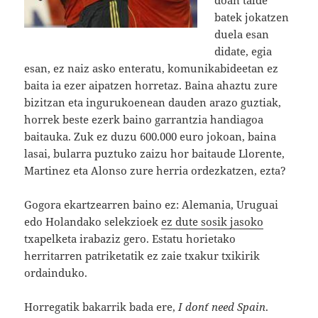
doan talde
batek jokatzen
duela esan
didate, egia
esan, ez naiz asko enteratu, komunikabideetan ez
baita ia ezer aipatzen horretaz. Baina ahaztu zure
bizitzan eta ingurukoenean dauden arazo guztiak,
horrek beste ezerk baino garrantzia handiagoa
baitauka. Zuk ez duzu 600.000 euro jokoan, baina
lasai, bularra puztuko zaizu hor baitaude Llorente,
Martinez eta Alonso zure herria ordezkatzen, ezta?
Gogora ekartzearren baino ez: Alemania, Uruguai
edo Holandako selekzioek
ez dute sosik jasoko
txapelketa irabaziz gero. Estatu horietako
herritarren patriketatik ez zaie txakur txikirik
ordainduko.
Horregatik bakarrik bada ere,
I don´t need Spain
.