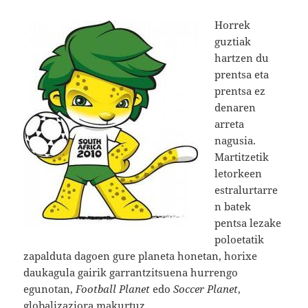
Horrek
guztiak
hartzen du
prentsa eta
prentsa ez
denaren
arreta
nagusia.
Martitzetik
letorkeen
estralurtarre
n batek
pentsa lezake
poloetatik
zapalduta dagoen gure planeta honetan, horixe
daukagula gairik garrantzitsuena hurrengo
egunotan,
Football Planet
edo
Soccer Planet
,
globalizaziora makurtuz.