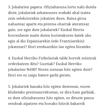
3. Jokalarien papera. Ofizialtasuna lortu nahi dutela
diote, jokalariak askatasunez erabaki ahal izatea
zein selekziorekin jokatzen duen. Baina giroa
nahasteaz aparte eta prentsa oharrak ateratzeaz
gain, zer egin dute jokalariek? Euskal Herria
horrenbeste maite duten horietakoren batek uko
egin al dio Espainiarekin (edo Frantziarekin)
jokatzeari? Hori ereduarekin lan egitea litzateke.
4. Euskal Herriko Futbolariak talde horrek zeintzuk
ordezkatzen ditu? Guztiak? Euskal Herriko
jokalarien %100? Noren izenean hitz egiten dute?
Hori ere ez zaigu batere garbi geratu.
5. Jokalariek banaka hitz egiten dutenean, euren
klubetako prentsaurrekoetan, ez dira hain garbiak,
ez dute ofizialtasunez hitz egiten, ez dituzte pausu
sendoak aipatzen eta honako hitzok bakarrik