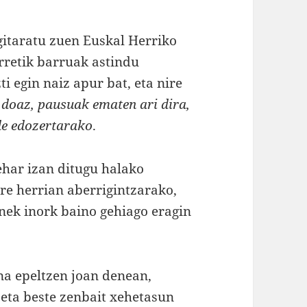
gitaratu zuen Euskal Herriko
rretik barruak astindu
i egin naiz apur bat, eta nire
 doaz, pausuak ematen ari dira,
ude edozertarako
.
ehar izan ditugu halako
ure herrian aberrigintzarako,
enek inork baino gehiago eragin
na epeltzen joan denean,
 eta beste zenbait xehetasun