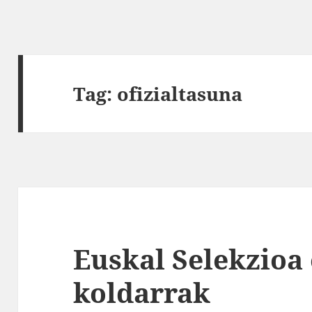
Tag:
ofizialtasuna
Euskal Selekzioa
koldarrak