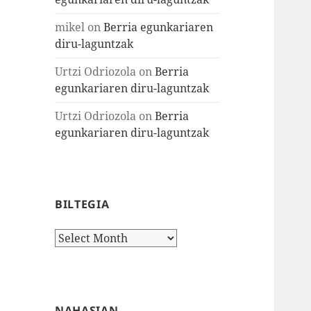
mikel
on
Berria egunkariaren
diru-laguntzak
Urtzi Odriozola
on
Berria
egunkariaren diru-laguntzak
Urtzi Odriozola
on
Berria
egunkariaren diru-laguntzak
BILTEGIA
Biltegia
NAHASIAN