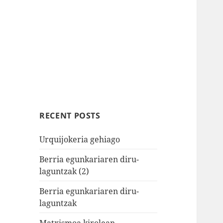
RECENT POSTS
Urquijokeria gehiago
Berria egunkariaren diru-
laguntzak (2)
Berria egunkariaren diru-
laguntzak
Matxismoa kirolean