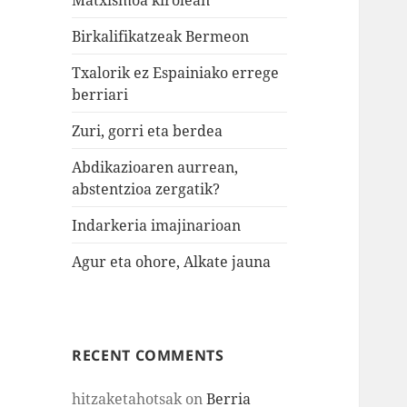
Birkalifikatzeak Bermeon
Txalorik ez Espainiako errege
berriari
Zuri, gorri eta berdea
Abdikazioaren aurrean,
abstentzioa zergatik?
Indarkeria imajinarioan
Agur eta ohore, Alkate jauna
RECENT COMMENTS
hitzaketahotsak
on
Berria