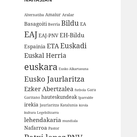
Amaiur
Aralar
Alternatiba
Bildu
Basagoiti
EA
Berria
EAJ
EH-Bildu
EAJ-PNV
Euskadi
ETA
Espainia
Euskal Herria
euskara
Eusko Alkartasuna
Eusko Jaurlaritza
Ezker Abertzalea
Gara
futbola
hauteskundeak
Garitano
Iparralde
irekia
Jaurlaritza
Katalunia
kirola
kultura
Legebiltzarra
lehendakaria
mundiala
Nafarroa
Pastor