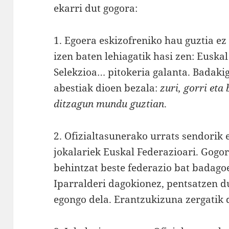
ekarri dut gogora:
1. Egoera eskizofreniko hau guztia ez
izen baten lehiagatik hasi zen: Euska
Selekzioa… pitokeria galanta. Badakig
abestiak dioen bezala:
zuri, gorri eta
ditzagun mundu guztian
.
2. Ofizialtasunerako urrats sendorik 
jokalariek Euskal Federazioari. Gogo
behintzat beste federazio bat badago
Iparralderi dagokionez, pentsatzen d
egongo dela. Erantzukizuna zergatik 