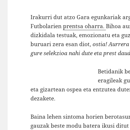
Irakurri dut atzo Gara egunkariak ar
Futbolarien
prentsa oharra.
Bihoa au
dizkidala testuak, emozionatu eta guzt
buruari zera esan diot,
ostia! Aurrera
gure selekzioa nahi dute eta prest da
Betidanik b
eragileak g
eta gizartean ospea eta entzutea dut
dezakete.
Baina lehen sintoma horien berotasu
gauzak beste modu batera ikusi ditut