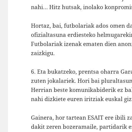
nahi… Hitz hutsak, inolako konpromis
Hortaz, bai, futbolariak ados omen d
ofizialtasuna erdiesteko helmugareki
Futbolariak izenak ematen dien ano
zaizkigu.
6. Eta bukatzeko, prentsa oharra Gar
zuten jokalariek. Hori bai pluraltasu
Herrian beste komunikabiderik ez bal
nahi dizkiete euren iritziak euskal gi
Gainera, hor tartean ESAIT ere ibili 
dakit zeren bozeramaile, partidarik e