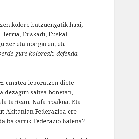
 zen kolore batzuengatik hasi,
l Herria, Euskadi, Euskal
u zer eta nor garen, eta
 berde gure koloreak, defenda
ez ematea leporatzen diete
ra dezagun saltsa honetan,
ela tartean: Nafarroakoa. Eta
ut Akitanian Federazioa ere
da bakarrik Federazio batena?