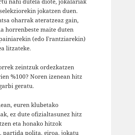
rtu nahi dutela diote, jokalariak
selekziorekin jokatzen duen.
ntsa oharrak ateratzeaz gain,
ria horrenbeste maite duten
painiarekin (edo Frantziarekin)
a litzateke.
horrek zeintzuk ordezkatzen
rien %100? Noren izenean hitz
garbi geratu.
nean, euren klubetako
ak, ez dute ofizialtasunez hitz
atzen eta honako hitzok
 partida polita, giroa, jokatu