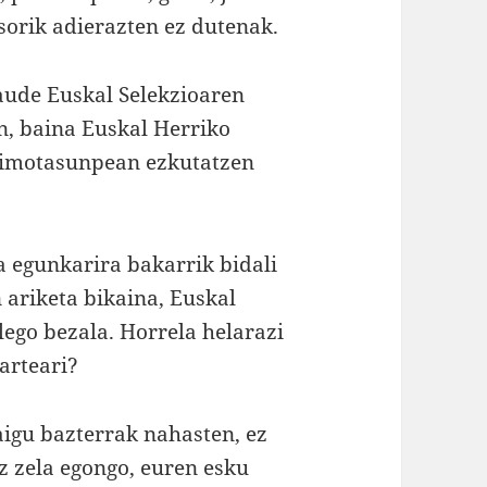
orik adierazten ez dutenak.
aude Euskal Selekzioaren
n, baina Euskal Herriko
nimotasunpean ezkutatzen
a egunkarira bakarrik bidali
n ariketa bikaina, Euskal
ego bezala. Horrela helarazi
zarteari?
zaigu bazterrak nahasten, ez
z zela egongo, euren esku