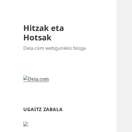
Hitzak eta
Hotsak
Deia.com webguneko bloga
UGAITZ ZABALA