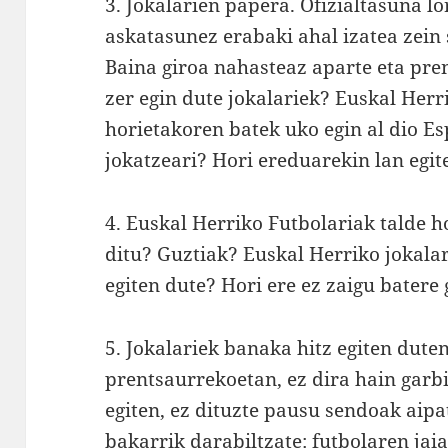
3. Jokalarien papera. Ofizialtasuna lo
askatasunez erabaki ahal izatea zein 
Baina giroa nahasteaz aparte eta pre
zer egin dute jokalariek? Euskal Her
horietakoren batek uko egin al dio Es
jokatzeari? Hori ereduarekin lan egite
4. Euskal Herriko Futbolariak talde 
ditu? Guztiak? Euskal Herriko jokala
egiten dute? Hori ere ez zaigu batere 
5. Jokalariek banaka hitz egiten dute
prentsaurrekoetan, ez dira hain garbi
egiten, ez dituzte pausu sendoak aip
bakarrik darabiltzate: futbolaren jaia,