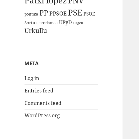
Patxi lopez
PNV
PSE
PP
PPSOE
PSOE
politika
UPyD
Sortu
terrorismoa
Urgell
Urkullu
META
Log in
Entries feed
Comments feed
WordPress.org