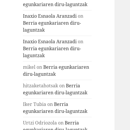
egunkariaren diru-laguntzak
Inaxio Esnaola Aranzadi
on
Berria egunkariaren diru-
laguntzak
Inaxio Esnaola Aranzadi
on
Berria egunkariaren diru-
laguntzak
mikel
on
Berria egunkariaren
diru-laguntzak
hitzaketahotsak
on
Berria
egunkariaren diru-laguntzak
Iker Tubia
on
Berria
egunkariaren diru-laguntzak
Urtzi Odriozola
on
Berria
egunkariaren diru-laguntzak