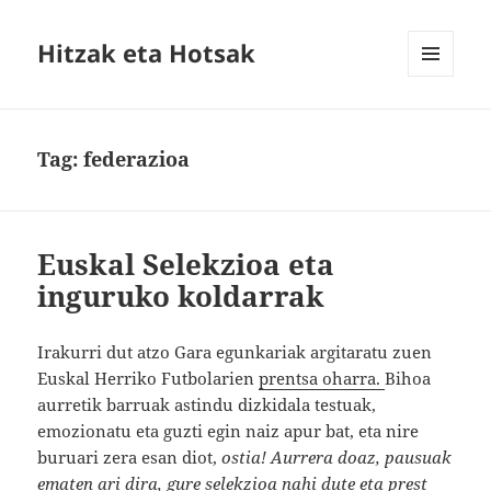
Hitzak eta Hotsak
MENU
AND
WIDGETS
Tag:
federazioa
Euskal Selekzioa eta
inguruko koldarrak
Irakurri dut atzo Gara egunkariak argitaratu zuen
Euskal Herriko Futbolarien
prentsa oharra.
Bihoa
aurretik barruak astindu dizkidala testuak,
emozionatu eta guzti egin naiz apur bat, eta nire
buruari zera esan diot,
ostia! Aurrera doaz, pausuak
ematen ari dira, gure selekzioa nahi dute eta prest