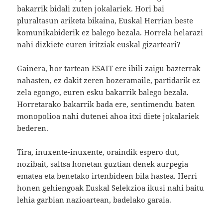
bakarrik bidali zuten jokalariek. Hori bai
pluraltasun ariketa bikaina, Euskal Herrian beste
komunikabiderik ez balego bezala. Horrela helarazi
nahi dizkiete euren iritziak euskal gizarteari?
Gainera, hor tartean ESAIT ere ibili zaigu bazterrak
nahasten, ez dakit zeren bozeramaile, partidarik ez
zela egongo, euren esku bakarrik balego bezala.
Horretarako bakarrik bada ere, sentimendu baten
monopolioa nahi dutenei ahoa itxi diete jokalariek
bederen.
Tira, inuxente-inuxente, oraindik espero dut,
nozibait, saltsa honetan guztian denek aurpegia
ematea eta benetako irtenbideen bila hastea. Herri
honen gehiengoak Euskal Selekzioa ikusi nahi baitu
lehia garbian nazioartean, badelako garaia.