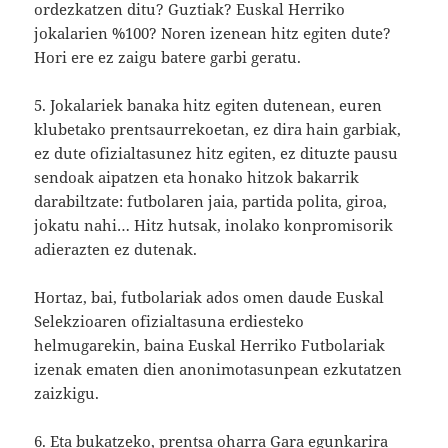
ordezkatzen ditu? Guztiak? Euskal Herriko
jokalarien %100? Noren izenean hitz egiten dute?
Hori ere ez zaigu batere garbi geratu.
5. Jokalariek banaka hitz egiten dutenean, euren
klubetako prentsaurrekoetan, ez dira hain garbiak,
ez dute ofizialtasunez hitz egiten, ez dituzte pausu
sendoak aipatzen eta honako hitzok bakarrik
darabiltzate: futbolaren jaia, partida polita, giroa,
jokatu nahi… Hitz hutsak, inolako konpromisorik
adierazten ez dutenak.
Hortaz, bai, futbolariak ados omen daude Euskal
Selekzioaren ofizialtasuna erdiesteko
helmugarekin, baina Euskal Herriko Futbolariak
izenak ematen dien anonimotasunpean ezkutatzen
zaizkigu.
6. Eta bukatzeko, prentsa oharra Gara egunkarira