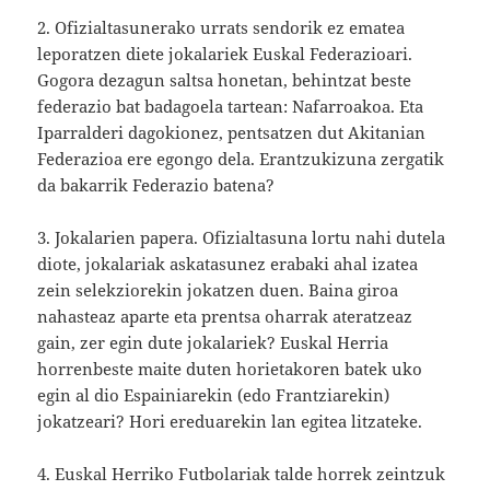
2. Ofizialtasunerako urrats sendorik ez ematea
leporatzen diete jokalariek Euskal Federazioari.
Gogora dezagun saltsa honetan, behintzat beste
federazio bat badagoela tartean: Nafarroakoa. Eta
Iparralderi dagokionez, pentsatzen dut Akitanian
Federazioa ere egongo dela. Erantzukizuna zergatik
da bakarrik Federazio batena?
3. Jokalarien papera. Ofizialtasuna lortu nahi dutela
diote, jokalariak askatasunez erabaki ahal izatea
zein selekziorekin jokatzen duen. Baina giroa
nahasteaz aparte eta prentsa oharrak ateratzeaz
gain, zer egin dute jokalariek? Euskal Herria
horrenbeste maite duten horietakoren batek uko
egin al dio Espainiarekin (edo Frantziarekin)
jokatzeari? Hori ereduarekin lan egitea litzateke.
4. Euskal Herriko Futbolariak talde horrek zeintzuk