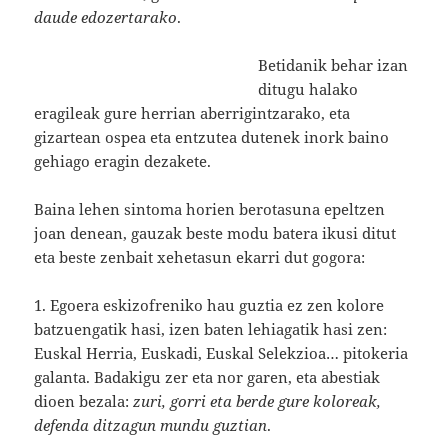
daude edozertarako
.
Betidanik behar izan
ditugu halako
eragileak gure herrian aberrigintzarako, eta
gizartean ospea eta entzutea dutenek inork baino
gehiago eragin dezakete.
Baina lehen sintoma horien berotasuna epeltzen
joan denean, gauzak beste modu batera ikusi ditut
eta beste zenbait xehetasun ekarri dut gogora:
1. Egoera eskizofreniko hau guztia ez zen kolore
batzuengatik hasi, izen baten lehiagatik hasi zen:
Euskal Herria, Euskadi, Euskal Selekzioa… pitokeria
galanta. Badakigu zer eta nor garen, eta abestiak
dioen bezala:
zuri, gorri eta berde gure koloreak,
defenda ditzagun mundu guztian
.