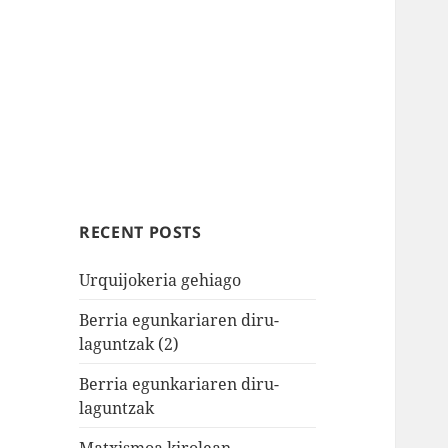
RECENT POSTS
Urquijokeria gehiago
Berria egunkariaren diru-
laguntzak (2)
Berria egunkariaren diru-
laguntzak
Matxismoa kirolean