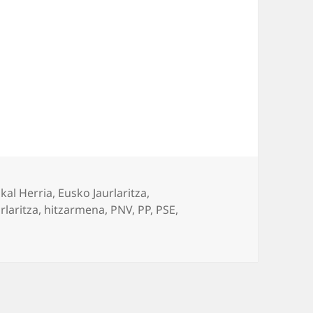
kal Herria
,
Eusko Jaurlaritza
,
rlaritza
,
hitzarmena
,
PNV
,
PP
,
PSE
,
-Bildu lubakian