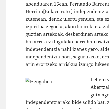
abenduaren 15ean, Pernando Barrenak
Herrian[Enlace roto.] independentzia
zutenean, denok ulertu genuen, eta e
izpiritua zegoela, akordio ireki eta z
guztien artekoak, desberdinen arteko
bakarrik ez dugulako herri hau osatze
independentzia nahi izanez gero, alde
independentzia hori, seguru asko, era
arin erortzeko arriskua izango lukeen
Lehen e
Abertzal
gutxiago
Independentziarako bide solido bat, 