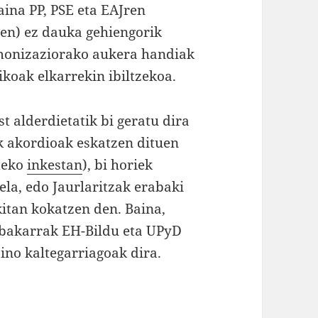
aina PP, PSE eta EAJren
uen) ez dauka gehiengorik
rmonizaziorako aukera handiak
ikoak elkarrekin ibiltzekoa.
 alderdietatik bi geratu dira
k akordioak eskatzen dituen
teko
inkestan
), bi horiek
ela, edo Jaurlaritzak erabaki
kitan kokatzen den. Baina,
bakarrak EH-Bildu eta UPyD
aino kaltegarriagoak dira.