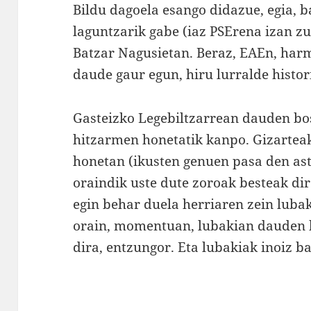
Bildu dagoela esango didazue, egia, b
laguntzarik gabe (iaz PSErena izan z
Batzar Nagusietan. Beraz, EAEn, ha
daude gaur egun, hiru lurralde histor
Gasteizko Legebiltzarrean dauden bost
hitzarmen honetatik kanpo. Gizartea
honetan (ikusten genuen pasa den as
oraindik uste dute zoroak besteak dir
egin behar duela herriaren zein luba
orain, momentuan, lubakian dauden 
dira, entzungor. Eta lubakiak inoiz b