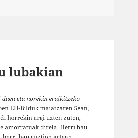
u lubakian
 duen eta norekin eraikitzeko
ioen EH-Bilduk maiatzaren 5ean,
ldi horrekin argi uzten zuten,
e amorratuak direla. Herri hau
, herri hau guztion artean