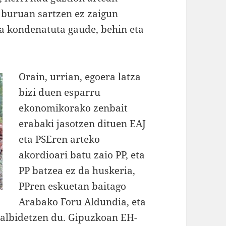
i buruan sartzen ez zaigun
ra kondenatuta gaude, behin eta
Orain, urrian, egoera latza
bizi duen esparru
ekonomikorako zenbait
erabaki jasotzen dituen EAJ
eta PSEren arteko
akordioari batu zaio PP, eta
PP batzea ez da huskeria,
PPren eskuetan baitago
Arabako Foru Aldundia, eta
halbidetzen du. Gipuzkoan EH-