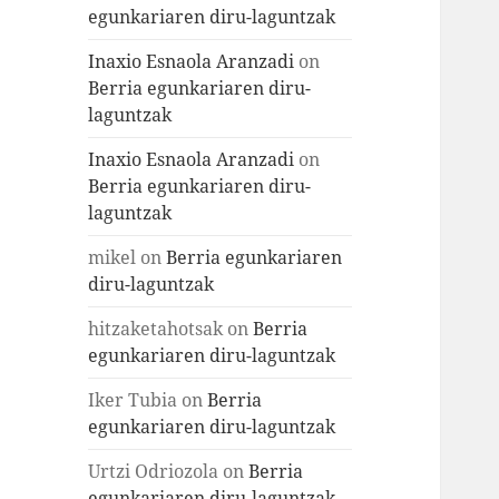
egunkariaren diru-laguntzak
Inaxio Esnaola Aranzadi
on
Berria egunkariaren diru-
laguntzak
Inaxio Esnaola Aranzadi
on
Berria egunkariaren diru-
laguntzak
mikel
on
Berria egunkariaren
diru-laguntzak
hitzaketahotsak
on
Berria
egunkariaren diru-laguntzak
Iker Tubia
on
Berria
egunkariaren diru-laguntzak
Urtzi Odriozola
on
Berria
egunkariaren diru-laguntzak