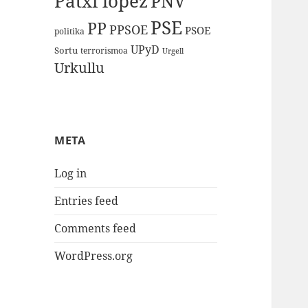
Patxi lopez
PNV
PSE
PP
PPSOE
PSOE
politika
UPyD
Sortu
terrorismoa
Urgell
Urkullu
META
Log in
Entries feed
Comments feed
WordPress.org