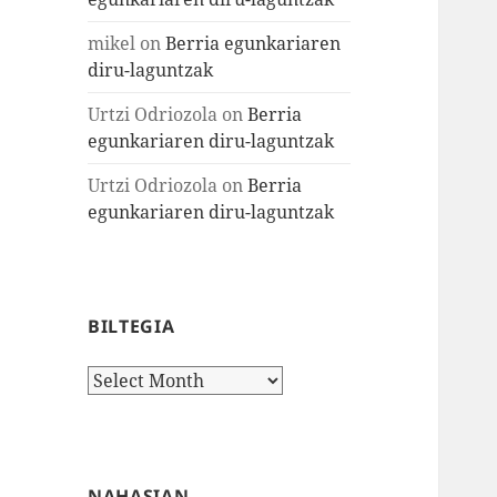
mikel
on
Berria egunkariaren
diru-laguntzak
Urtzi Odriozola
on
Berria
egunkariaren diru-laguntzak
Urtzi Odriozola
on
Berria
egunkariaren diru-laguntzak
BILTEGIA
Biltegia
NAHASIAN