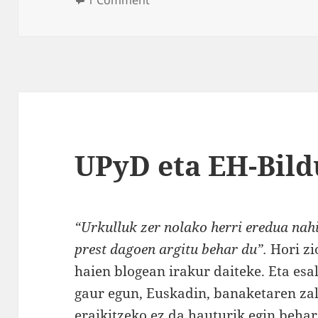
UPyD eta EH-Bild
“Urkulluk zer nolako herri eredua nahi
prest dagoen argitu behar du”.
Hori z
haien blogean irakur daiteke. Eta esa
gaur egun, Euskadin, banaketaren zal
eraikitzeko ez da hauturik egin behar