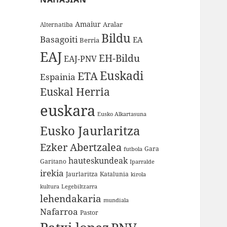
Amaiur
Aralar
Alternatiba
Bildu
Basagoiti
EA
Berria
EAJ
EH-Bildu
EAJ-PNV
Euskadi
ETA
Espainia
Euskal Herria
euskara
Eusko Alkartasuna
Eusko Jaurlaritza
Ezker Abertzalea
Gara
futbola
hauteskundeak
Garitano
Iparralde
irekia
Jaurlaritza
Katalunia
kirola
kultura
Legebiltzarra
lehendakaria
mundiala
Nafarroa
Pastor