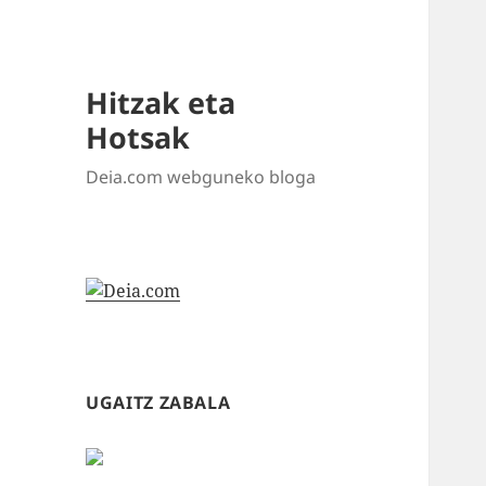
Hitzak eta
Hotsak
Deia.com webguneko bloga
UGAITZ ZABALA