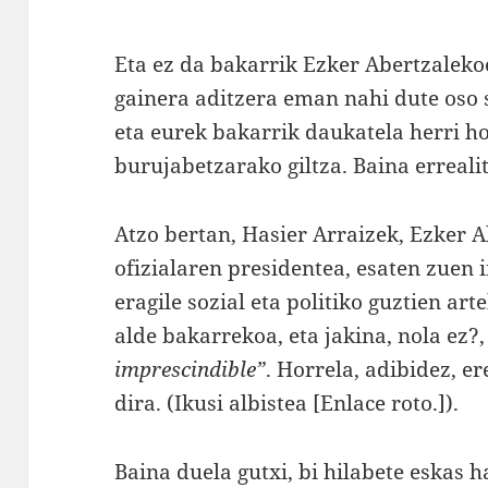
Eta ez da bakarrik Ezker Abertzalekoek
gainera aditzera eman nahi dute oso
eta eurek bakarrik daukatela herri 
burujabetzarako giltza. Baina erreali
Atzo bertan, Hasier Arraizek, Ezker 
ofizialaren presidentea, esaten zuen
eragile sozial eta politiko guztien ar
alde bakarrekoa, eta jakina, nola ez?
imprescindible”
. Horrela, adibidez, e
dira. (Ikusi albistea [Enlace roto.]).
Baina duela gutxi, bi hilabete eskas h