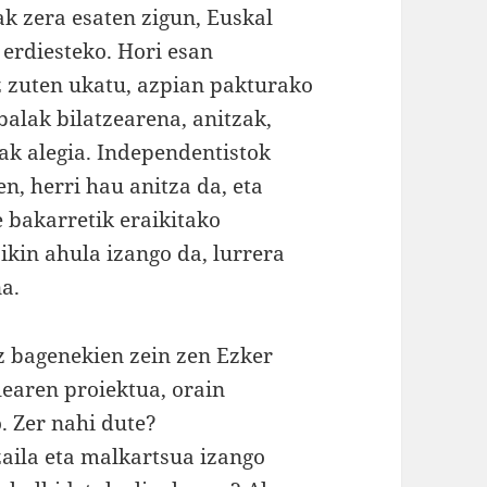
 zera esaten zigun, Euskal
 erdiesteko. Hori esan
z zuten ukatu, azpian pakturako
abalak bilatzearena, anitzak,
ak alegia. Independentistok
n, herri hau anitza da, eta
 bakarretik eraikitako
ikin ahula izango da, lurrera
a.
z bagenekien zein zen Ezker
earen proiektua, orain
. Zer nahi dute?
zaila eta malkartsua izango