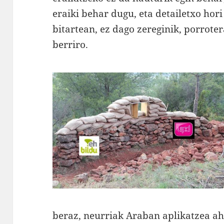
eraiki behar dugu, eta detailetxo hor
bitartean, ez dago zereginik, porrote
berriro.
beraz, neurriak Araban aplikatzea a