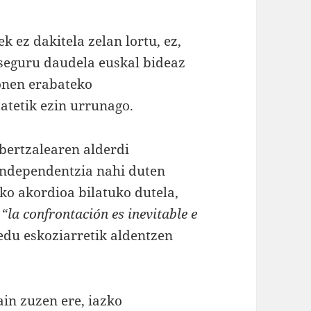
 ez dakitela zelan lortu, ez,
 seguru daudela euskal bideaz
honen erabateko
tatetik ezin urrunago.
Abertzalearen alderdi
 independentzia nahi duten
teko akordioa bilatuko dutela,
,
“la confrontación es inevitable e
redu eskoziarretik aldentzen
ain zuzen ere, iazko