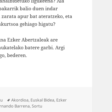
 ahalbidetuko ligukeena? Ala
akarrik balio duen indar
 zarata apur bat ateratzeko, eta
skurtsoa gehiago higatu?
ina Ezker Abertzaleak are
aukatelako batere garbi. Argi
go, bederen.
Tags
tu
Akordioa
,
Euskal Bidea
,
Ezker
rnando Barrena
,
Sortu
ia zelan lortu