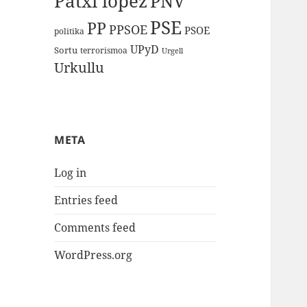
Patxi lopez
PNV
PSE
PP
PPSOE
PSOE
politika
UPyD
Sortu
terrorismoa
Urgell
Urkullu
META
Log in
Entries feed
Comments feed
WordPress.org