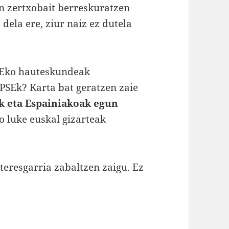
 zertxobait berreskuratzen
dela ere, ziur naiz ez dutela
AEko hauteskundeak
PSEk? Karta bat geratzen zaie
 eta Espainiakoak egun
o luke euskal gizarteak
eresgarria zabaltzen zaigu. Ez