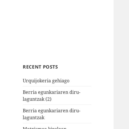
RECENT POSTS
Urquijokeria gehiago
Berria egunkariaren diru-
laguntzak (2)
Berria egunkariaren diru-
laguntzak
Matxismoa kirolean