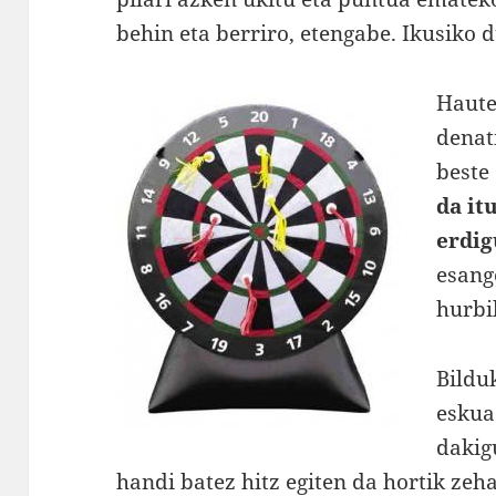
behin eta berriro, etengabe. Ikusiko 
Haute
denat
beste
da it
erdi
esang
hurbi
Bilduk
eskua 
dakig
handi batez hitz egiten da hortik zeha