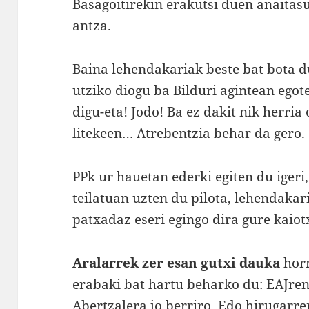
Basagoitirekin erakutsi duen anaitasu
antza.
Baina lehendakariak beste bat bota d
utziko diogu ba Bilduri agintean egot
digu-eta! Jodo! Ba ez dakit nik herria
litekeen… Atrebentzia behar da gero.
PPk ur hauetan ederki egiten du igeri,
teilatuan uzten du pilota, lehendakar
patxadaz eseri egingo dira gure kaiot
Aralarrek zer esan gutxi dauka
horr
erabaki bat hartu beharko du: EAJre
Abertzalera jo berriro. Edo hirugarr