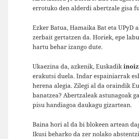
errotuko den alderdi abertzale gisa f
Ezker Batua, Hamaika Bat eta UPyD a
zerbait gertatzen da. Horiek, epe lab
hartu behar izango dute.
Ukaezina da, azkenik, Euskadik
inoi
erakutsi duela. Indar espainiarrak e
herena alegia. Zilegi al da oraindik E
banatzea? Abertzaleak astunagoak gar
pisu handiagoa daukagu gizartean.
Baina hori al da bi blokeen artean d
Ikusi beharko da zer nolako abstentz