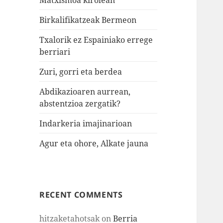
Birkalifikatzeak Bermeon
Txalorik ez Espainiako errege
berriari
Zuri, gorri eta berdea
Abdikazioaren aurrean,
abstentzioa zergatik?
Indarkeria imajinarioan
Agur eta ohore, Alkate jauna
RECENT COMMENTS
hitzaketahotsak
on
Berria