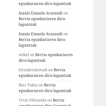
egunkariaren diru-laguntzak
Inaxio Esnaola Aranzadi
on
Berria egunkariaren diru-
laguntzak
Inaxio Esnaola Aranzadi
on
Berria egunkariaren diru-
laguntzak
mikel
on
Berria egunkariaren
diru-laguntzak
hitzaketahotsak
on
Berria
egunkariaren diru-laguntzak
Iker Tubia
on
Berria
egunkariaren diru-laguntzak
Urtzi Odriozola
on
Berria
egunkariaren diru-laguntzak