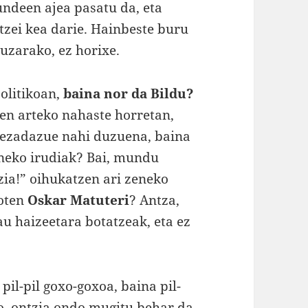
ndeen ajea pasatu da, eta
itzei kea darie. Hainbeste buru
uzarako, ez horixe.
olitikoan,
baina nor da Bildu?
ren arteko nahaste horretan,
 iezadazue nahi duzuena, baina
uneko irudiak? Bai, mundu
ia!” oihukatzen ari zeneko
ioten
Oskar Matuteri
? Antza,
au haizeetara botatzeak, eta ez
pil-pil goxo-goxoa, baina pil-
o, ontzia ondo mugitu behar da,