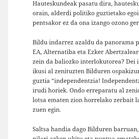
Hauteskundeak pasatu dira, hautesku
orain, alderdi politiko guztietako ego
pentsakor ez da ona izango ozono ger
Bildu indarrez azaldu da panorama p
EA, Alternatiba eta Ezker Abertzalea
zein da baliozko interlokutorea? Dei
ikusi al zenituzten Bilduren ospakiz
guztia “independentzia! Independentz
irudi horiek. Ondo erreparatu al zen
lotsa ematen zion horrelako zerbait l
zuen egin.
Saltsa handia dago Bilduren barruan, 
pilari azken ukitu eta puntua ematek