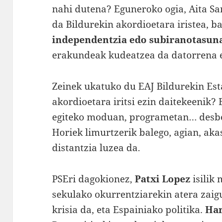
nahi dutena? Eguneroko ogia, Aita Sa
da Bildurekin akordioetara iristea, b
independentzia edo subiranotasuna
erakundeak kudeatzea da datorrena et
Zeinek ukatuko du EAJ Bildurekin Est
akordioetara iritsi ezin daitekeenik?
egiteko moduan, programetan… desb
Horiek limurtzerik balego, agian, ak
distantzia luzea da.
PSEri dagokionez,
Patxi Lopez
isilik
sekulako okurrentziarekin atera zai
krisia da, eta Espainiako politika.
Har