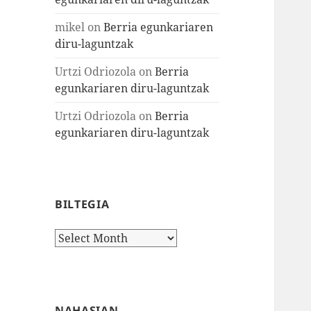
mikel
on
Berria egunkariaren
diru-laguntzak
Urtzi Odriozola
on
Berria
egunkariaren diru-laguntzak
Urtzi Odriozola
on
Berria
egunkariaren diru-laguntzak
BILTEGIA
Biltegia
NAHASIAN