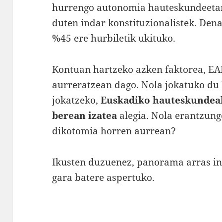
hurrengo autonomia hauteskundeetan
duten indar konstituzionalistek. Dena 
%45 ere hurbiletik ukituko.
Kontuan hartzeko azken faktorea, E
aurreratzean dago. Nola jokatuko du 
jokatzeko,
Euskadiko hauteskundeak
berean izatea
alegia. Nola erantzung
dikotomia horren aurrean?
Ikusten duzuenez, panorama arras int
gara batere aspertuko.