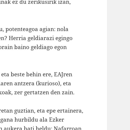
nak ez du zerikusirik izan,
u, potenteagoa agian: nola
en? Herria geldiarazi egingo
 orain baino geldiago egon
 eta beste behin ere, EAJren
iaren antzera (kurioso), eta
xoak, zer gertatzen den zain.
etan guztian, eta epe ertainera,
ngana hurbildu ala Ezker
en aukera bati heldu: Nafarroan