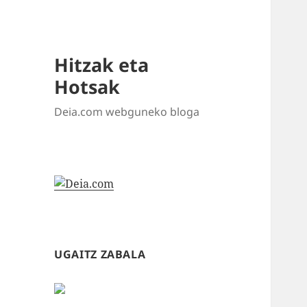
Hitzak eta
Hotsak
Deia.com webguneko bloga
UGAITZ ZABALA