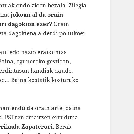
ntuak ondo zioen bezala. Zilegia
aina
jokoan al da orain
ri dagokion ezer?
Orain
a dagokiena alderdi politikoei.
atu edo nazio eraikuntza
 Baina, eguneroko gestioan,
erdintasun handiak daude.
aso… Baina kostatik kostarako
 mantendu da orain arte, baina
gu. PSEren emaitzen erruduna
rikada Zapaterori
. Berak