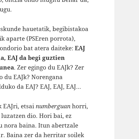
dugu.
skunde hauetatik, begibistakoa
ik aparte (PSEren porrota),
 ondorio bat atera daiteke:
EAJ
ua, EAJ da begi guztien
gunea
. Zer egingo du EAJk? Zer
o du EAJk? Norengana
lduko da EAJ? EAJ, EAJ, EAJ…
 EAJri, etsai
numberguan
horri,
luzatzen dio. Hori bai, ez
u nora baina. Itun abertzale
r. Baina zer da herritar soilek