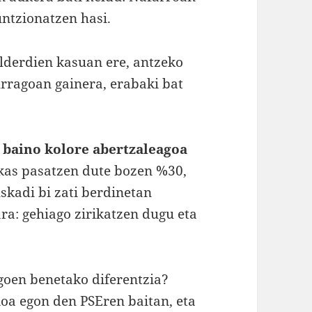
untzionatzen hasi.
lderdien kasuan ere, antzeko
urragoan gainera, erabaki bat
z baino kolore abertzaleagoa
skas pasatzen dute bozen %30,
uskadi bi zati berdinetan
a: gehiago zirikatzen dugu eta
agoen benetako diferentzia?
ioa egon den PSEren baitan, eta