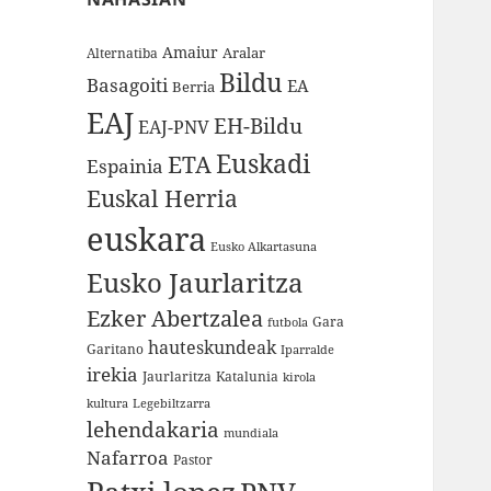
Amaiur
Aralar
Alternatiba
Bildu
Basagoiti
EA
Berria
EAJ
EH-Bildu
EAJ-PNV
Euskadi
ETA
Espainia
Euskal Herria
euskara
Eusko Alkartasuna
Eusko Jaurlaritza
Ezker Abertzalea
Gara
futbola
hauteskundeak
Garitano
Iparralde
irekia
Jaurlaritza
Katalunia
kirola
kultura
Legebiltzarra
lehendakaria
mundiala
Nafarroa
Pastor