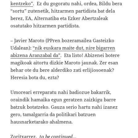
kentzeko”
. Ez du gogoratu nahi, ordea, Bildu bera
“sortu” zutenetik, hitzarmen partidista bat dela
berez, EA, Alternatiba eta Ezker Abertzaleak
osatutako hitzarmen partidista.
– Javier Maroto (PPren bozeramailea Gasteizko
Udalean):
“nik euskara maite dut, nire bigarren
abizena Aranzabal da”
. Eta listo! Abizenei botere
magikoak aitortu dizkie Maroto jaunak. Zer esan
behar ote du bere alderdiko zati erlijiosoenak?
Heresia bota du, ezta?
Umoreari erreparatu nahi badiozue bakarrik,
oraindik hamaika egun geratzen zaizkigu barre
batzuk botatzeko. Gauza serio hartu nahi izanez
gero, tamalgarria da politikari batzuen
hausnarketarako ahalmena.
Zoritxarrez,
to be continued…