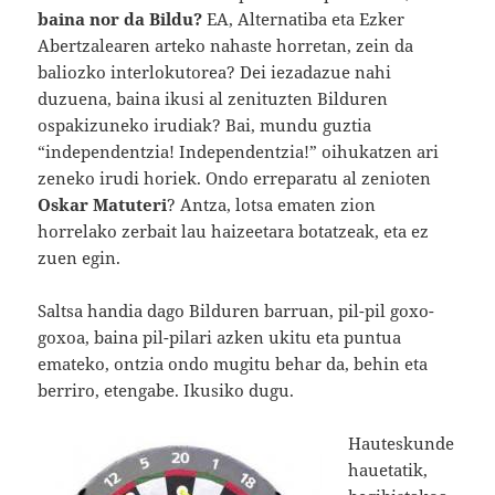
baina nor da Bildu?
EA, Alternatiba eta Ezker
Abertzalearen arteko nahaste horretan, zein da
baliozko interlokutorea? Dei iezadazue nahi
duzuena, baina ikusi al zenituzten Bilduren
ospakizuneko irudiak? Bai, mundu guztia
“independentzia! Independentzia!” oihukatzen ari
zeneko irudi horiek. Ondo erreparatu al zenioten
Oskar Matuteri
? Antza, lotsa ematen zion
horrelako zerbait lau haizeetara botatzeak, eta ez
zuen egin.
Saltsa handia dago Bilduren barruan, pil-pil goxo-
goxoa, baina pil-pilari azken ukitu eta puntua
emateko, ontzia ondo mugitu behar da, behin eta
berriro, etengabe. Ikusiko dugu.
Hauteskunde
hauetatik,