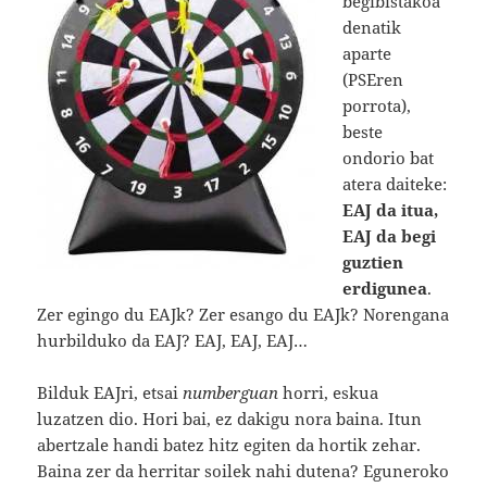
begibistakoa
denatik
aparte
(PSEren
porrota),
beste
ondorio bat
atera daiteke:
EAJ da itua,
EAJ da begi
guztien
erdigunea
.
Zer egingo du EAJk? Zer esango du EAJk? Norengana
hurbilduko da EAJ? EAJ, EAJ, EAJ…
Bilduk EAJri, etsai
numberguan
horri, eskua
luzatzen dio. Hori bai, ez dakigu nora baina. Itun
abertzale handi batez hitz egiten da hortik zehar.
Baina zer da herritar soilek nahi dutena? Eguneroko