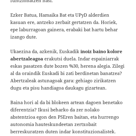
funtzionatzen hasi.
Ezker Batua, Hamaika Bat eta UPyD alderdien
kasuan ere, antzeko zerbait gertatzen da. Horiek,
epe laburragoan gainera, erabaki bat hartu behar
izango dute.
Ukaezina da, azkenik, Euskadik
inoiz baino kolore
abertzaleagoa
erakutsi duela. Indar espainiarrak
eskas pasatzen dute bozen %30, herena alegia. Zilegi
al da oraindik Euskadi bi zati berdinetan banatzea?
Abertzaleak astunagoak gara: gehiago zirikatzen
dugu eta pisu handiagoa daukagu gizartean.
Baina hori al da bi blokeen artean dagoen benetako
diferentzia? Ikusi beharko da zer nolako
abstentzioa egon den PSEren baitan, eta hurrengo
autonomia hauteskundeetan zertxobait
berreskuratzen duten indar konstituzionalistek.