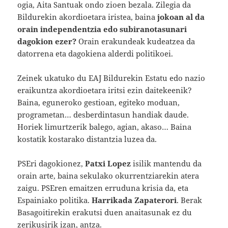
ogia, Aita Santuak ondo zioen bezala. Zilegia da
Bildurekin akordioetara iristea, baina
jokoan al da
orain independentzia edo subiranotasunari
dagokion ezer?
Orain erakundeak kudeatzea da
datorrena eta dagokiena alderdi politikoei.
Zeinek ukatuko du EAJ Bildurekin Estatu edo nazio
eraikuntza akordioetara iritsi ezin daitekeenik?
Baina, eguneroko gestioan, egiteko moduan,
programetan… desberdintasun handiak daude.
Horiek limurtzerik balego, agian, akaso… Baina
kostatik kostarako distantzia luzea da.
PSEri dagokionez,
Patxi Lopez
isilik mantendu da
orain arte, baina sekulako okurrentziarekin atera
zaigu. PSEren emaitzen erruduna krisia da, eta
Espainiako politika.
Harrikada Zapaterori
. Berak
Basagoitirekin erakutsi duen anaitasunak ez du
zerikusirik izan, antza.