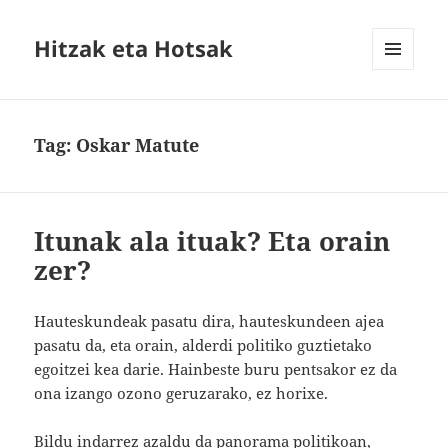
Hitzak eta Hotsak
MENU
AND
WIDGETS
Tag:
Oskar Matute
Itunak ala ituak? Eta orain
zer?
Hauteskundeak pasatu dira, hauteskundeen ajea
pasatu da, eta orain, alderdi politiko guztietako
egoitzei kea darie. Hainbeste buru pentsakor ez da
ona izango ozono geruzarako, ez horixe.
Bildu indarrez azaldu da panorama politikoan,