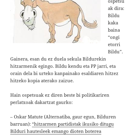
ospetsu
ak dira:
Bildu
kaka
baina
“ongi
etorri
Bildu”.
Gainera, esan du ez duela sekula Bildurekin
hitzarmenik egingo. Bildu kendu eta PP jarri, eta
orain dela bi urteko kanpainako esaldiaren hitzez
hitzeko kopia aterako zaizue.
Hain ospetsuak ez diren beste bi politikariren
perlatxoak dakartzat gaurko:
– Oskar Matute (Alternatiba, gaur egun, Bilduren
barruan):
“hitzarmen partidistak ikusiko ditugu
Bilduri hautesleek emango dioten boterea