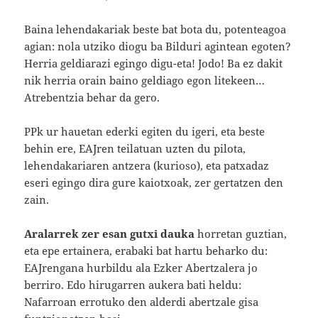
Baina lehendakariak beste bat bota du, potenteagoa
agian: nola utziko diogu ba Bilduri agintean egoten?
Herria geldiarazi egingo digu-eta! Jodo! Ba ez dakit
nik herria orain baino geldiago egon litekeen…
Atrebentzia behar da gero.
PPk ur hauetan ederki egiten du igeri, eta beste
behin ere, EAJren teilatuan uzten du pilota,
lehendakariaren antzera (kurioso), eta patxadaz
eseri egingo dira gure kaiotxoak, zer gertatzen den
zain.
Aralarrek zer esan gutxi dauka
horretan guztian,
eta epe ertainera, erabaki bat hartu beharko du:
EAJrengana hurbildu ala Ezker Abertzalera jo
berriro. Edo hirugarren aukera bati heldu:
Nafarroan errotuko den alderdi abertzale gisa