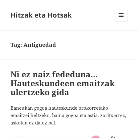
Hitzak eta Hotsak
MENU
AND
WIDGETS
Tag:
Antigüedad
Ni ez naiz fededuna…
Hauteskundeen emaitzak
ulertzeko gida
Baneukan gogoa hauteskunde orokorretako
emaitzei heltzeko, baina gogoa eta astia, zoritxarrez,
askotan ez datoz bat.
Ez