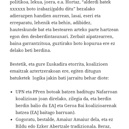
politikoa, lekua, joera, e.a. Hortaz, “alderdi batek
xxxxxx boto irabazi/galdu ditu” bezalako
adierazpen handien aurrean, lasai, eseri eta
erreparatu, lehenik eta behin, adibidez,
hauteskunde bat eta bestearen arteko parte hartzean
egon den desberdintasunari. Zerbait aipatzearren,
baina garrantzitsua, guztirako boto kopurua ere ez
delako beti berdina.
Bestetik, eta gure Euskadira etorrita, koalizioen
emaitzak aztertzerakoan ere, egiten ditugun
batuketek logika jakin bati jarraitu behar diote:
UPN eta PPren botoak batzen baditugu Nafarroan
koalizioan joan direlako, zilegia da, eta berdin
berdin balio du EAJ eta Geroa Bai koalizioarenak
batzea (EAJ baitago barruan).
Gogoratu, bestalde, Amaiur Amaiur dela, eta ez
Bildu edo Ezker Abertzale tradizionala. Beraz,