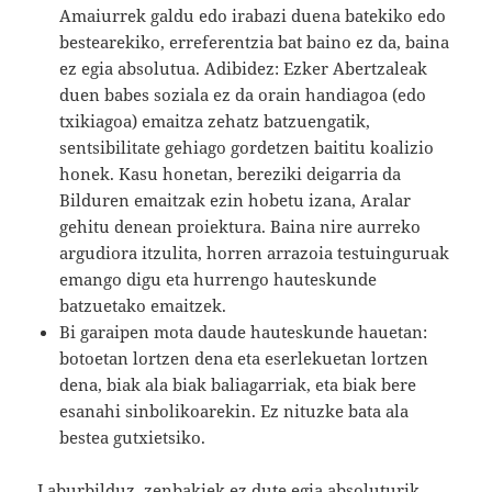
Amaiurrek galdu edo irabazi duena batekiko edo
bestearekiko, erreferentzia bat baino ez da, baina
ez egia absolutua. Adibidez: Ezker Abertzaleak
duen babes soziala ez da orain handiagoa (edo
txikiagoa) emaitza zehatz batzuengatik,
sentsibilitate gehiago gordetzen baititu koalizio
honek. Kasu honetan, bereziki deigarria da
Bilduren emaitzak ezin hobetu izana, Aralar
gehitu denean proiektura. Baina nire aurreko
argudiora itzulita, horren arrazoia testuinguruak
emango digu eta hurrengo hauteskunde
batzuetako emaitzek.
Bi garaipen mota daude hauteskunde hauetan:
botoetan lortzen dena eta eserlekuetan lortzen
dena, biak ala biak baliagarriak, eta biak bere
esanahi sinbolikoarekin. Ez nituzke bata ala
bestea gutxietsiko.
Laburbilduz, zenbakiek ez dute egia absoluturik