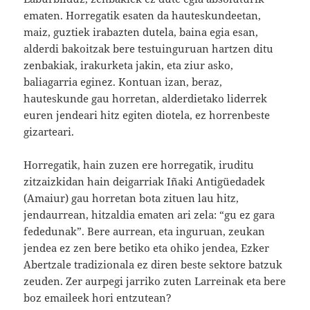
ematen. Horregatik esaten da hauteskundeetan,
maiz, guztiek irabazten dutela, baina egia esan,
alderdi bakoitzak bere testuinguruan hartzen ditu
zenbakiak, irakurketa jakin, eta ziur asko,
baliagarria eginez. Kontuan izan, beraz,
hauteskunde gau horretan, alderdietako liderrek
euren jendeari hitz egiten diotela, ez horrenbeste
gizarteari.
Horregatik, hain zuzen ere horregatik, iruditu
zitzaizkidan hain deigarriak Iñaki Antigüedadek
(Amaiur) gau horretan bota zituen lau hitz,
jendaurrean, hitzaldia ematen ari zela: “gu ez gara
fededunak”. Bere aurrean, eta inguruan, zeukan
jendea ez zen bere betiko eta ohiko jendea, Ezker
Abertzale tradizionala ez diren beste sektore batzuk
zeuden. Zer aurpegi jarriko zuten Larreinak eta bere
boz emaileek hori entzutean?