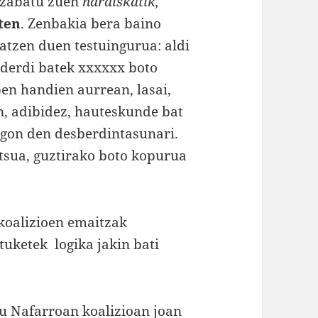
zabatu zuen
hardiskatik,
aten
. Zenbakia bera baino
atzen duen testuingurua: aldi
“alderdi batek xxxxxx boto
pen handien aurrean, lasai,
in, adibidez, hauteskunde bat
egon den desberdintasunari.
itsua, guztirako boto kopurua
 koalizioen emaitzak
tuketek logika jakin bati
u Nafarroan koalizioan joan