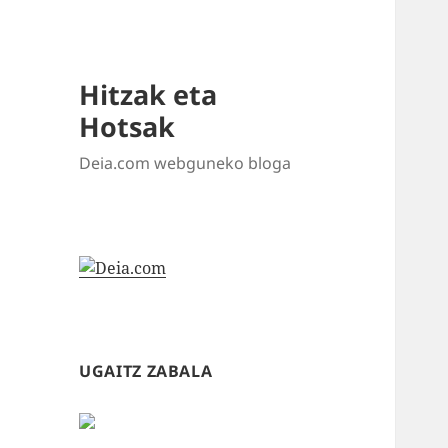
Hitzak eta
Hotsak
Deia.com webguneko bloga
UGAITZ ZABALA