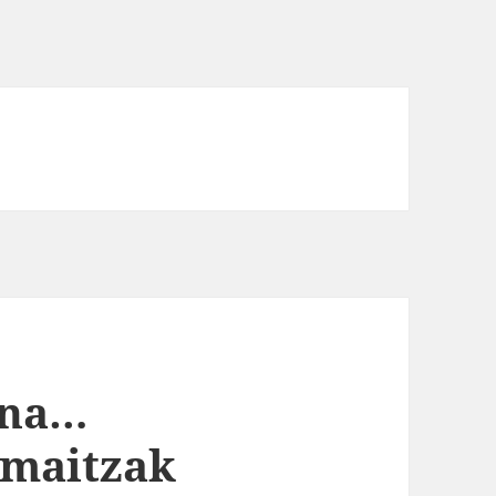
una…
maitzak