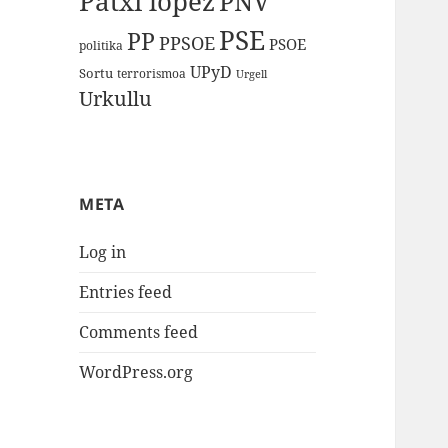
Patxi lopez
PNV
PSE
PP
PPSOE
PSOE
politika
UPyD
Sortu
terrorismoa
Urgell
Urkullu
META
Log in
Entries feed
Comments feed
WordPress.org