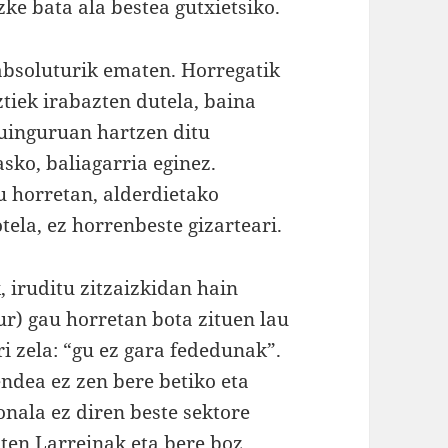
zke bata ala bestea gutxietsiko.
absoluturik ematen. Horregatik
tiek irabazten dutela, baina
tuinguruan hartzen ditu
asko, baliagarria eginez.
u horretan, alderdietako
otela, ez horrenbeste gizarteari.
, iruditu zitzaizkidan hain
r) gau horretan bota zituen lau
ri zela: “gu ez gara fededunak”.
ndea ez zen bere betiko eta
onala ez diren beste sektore
uten Larreinak eta bere boz