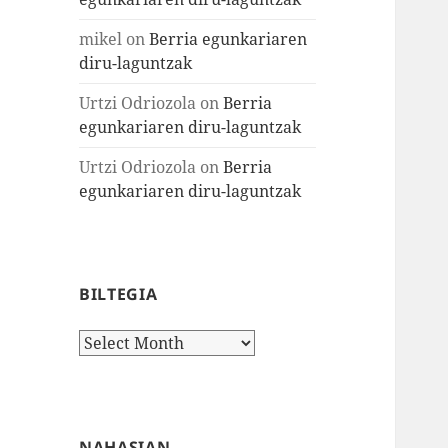
mikel
on
Berria egunkariaren
diru-laguntzak
Urtzi Odriozola
on
Berria
egunkariaren diru-laguntzak
Urtzi Odriozola
on
Berria
egunkariaren diru-laguntzak
BILTEGIA
Biltegia
NAHASIAN