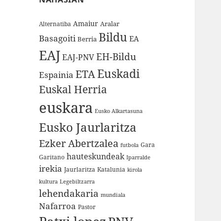
Amaiur
Aralar
Alternatiba
Bildu
Basagoiti
EA
Berria
EAJ
EH-Bildu
EAJ-PNV
Euskadi
ETA
Espainia
Euskal Herria
euskara
Eusko Alkartasuna
Eusko Jaurlaritza
Ezker Abertzalea
Gara
futbola
hauteskundeak
Garitano
Iparralde
irekia
Jaurlaritza
Katalunia
kirola
kultura
Legebiltzarra
lehendakaria
mundiala
Nafarroa
Pastor