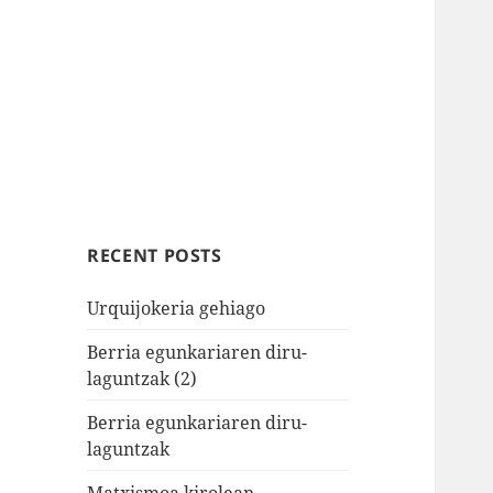
RECENT POSTS
Urquijokeria gehiago
Berria egunkariaren diru-
laguntzak (2)
Berria egunkariaren diru-
laguntzak
Matxismoa kirolean