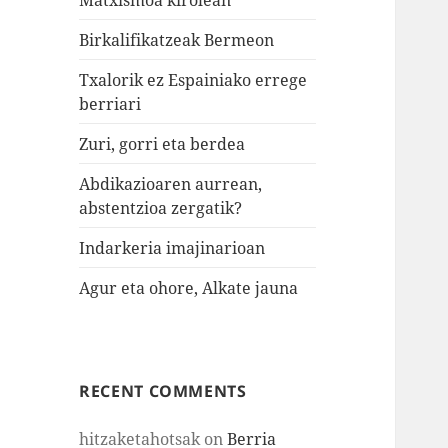
Birkalifikatzeak Bermeon
Txalorik ez Espainiako errege
berriari
Zuri, gorri eta berdea
Abdikazioaren aurrean,
abstentzioa zergatik?
Indarkeria imajinarioan
Agur eta ohore, Alkate jauna
RECENT COMMENTS
hitzaketahotsak
on
Berria