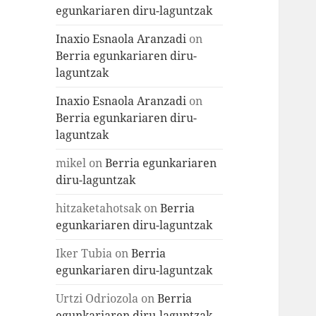
egunkariaren diru-laguntzak
Inaxio Esnaola Aranzadi
on
Berria egunkariaren diru-
laguntzak
Inaxio Esnaola Aranzadi
on
Berria egunkariaren diru-
laguntzak
mikel
on
Berria egunkariaren
diru-laguntzak
hitzaketahotsak
on
Berria
egunkariaren diru-laguntzak
Iker Tubia
on
Berria
egunkariaren diru-laguntzak
Urtzi Odriozola
on
Berria
egunkariaren diru-laguntzak