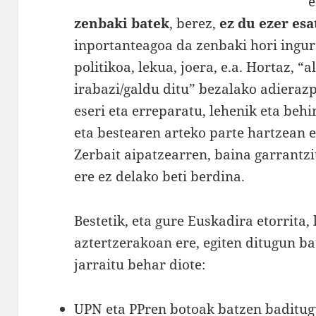
e
zenbaki batek
, berez,
ez du ezer es
inportanteagoa da zenbaki hori ingur
politikoa, lekua, joera, e.a. Hortaz, 
irabazi/galdu ditu” bezalako adieraz
eseri eta erreparatu, lehenik eta beh
eta bestearen arteko parte hartzean 
Zerbait aipatzearren, baina garrantz
ere ez delako beti berdina.
Bestetik, eta gure Euskadira etorrita,
aztertzerakoan ere, egiten ditugun ba
jarraitu behar diote:
UPN eta PPren botoak batzen baditug