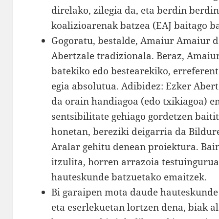
direlako, zilegia da, eta berdin berdi
koalizioarenak batzea (EAJ baitago b
Gogoratu, bestalde, Amaiur Amaiur de
Abertzale tradizionala. Beraz, Amaiu
batekiko edo bestearekiko, erreferent
egia absolutua. Adibidez: Ezker Aber
da orain handiagoa (edo txikiagoa) e
sentsibilitate gehiago gordetzen baiti
honetan, bereziki deigarria da Bildu
Aralar gehitu denean proiektura. Bai
itzulita, horren arrazoia testuingur
hauteskunde batzuetako emaitzek.
Bi garaipen mota daude hauteskunde 
eta eserlekuetan lortzen dena, biak al