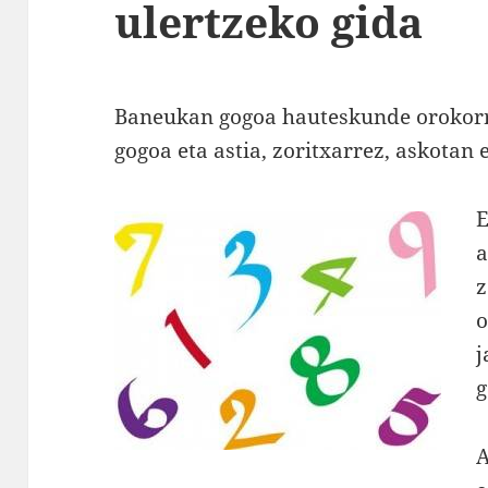
ulertzeko gida
Baneukan gogoa hauteskunde orokorre
gogoa eta astia, zoritxarrez, askotan 
E
a
z
o
j
g
A