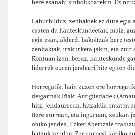
bere esanahi sinbolikoarekin. Ez nitu
Laburbilduz, zenbakiek ez dute egia 
esaten da hauteskundeetan, maiz, guz
egia esan, alderdi bakoitzak bere tes
zenbakiak, irakurketa jakin, eta ziur 
Kontuan izan, beraz, hauteskunde ga
liderrek euren jendeari hitz egiten di
Horregatik, hain zuzen ere horregatik
deigarriak Iñaki Antigüedadek (Amaiu
hitz, jendaurrean, hitzaldia ematen a
Bere aurrean, eta inguruan, zeukan je
ohiko jendea, Ezker Abertzale tradizi
batzuk zeuden. Zer aurpegi jarriko z