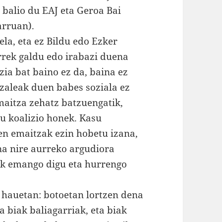
n balio du EAJ eta Geroa Bai
arruan).
la, eta ez Bildu edo Ezker
rrek galdu edo irabazi duena
zia bat baino ez da, baina ez
tzaleak duen babes soziala ez
maitza zehatz batzuengatik,
tu koalizio honek. Kasu
ren emaitzak ezin hobetu izana,
na nire aurreko argudiora
uak emango digu eta hurrengo
hauetan: botoetan lortzen dena
a biak baliagarriak, eta biak