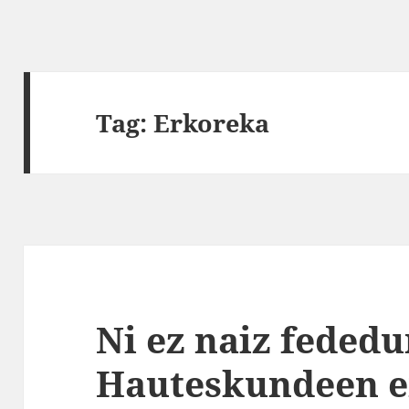
Tag:
Erkoreka
Ni ez naiz feded
Hauteskundeen e