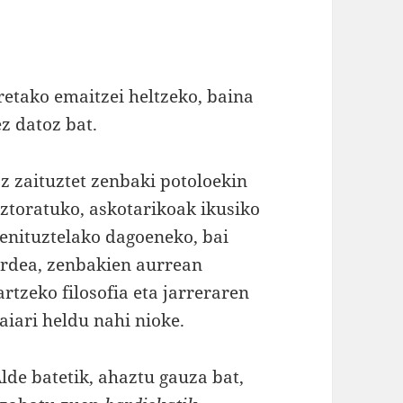
tako emaitzei heltzeko, baina
ez datoz bat.
z zaituztet zenbaki potoloekin
ztoratuko, askotarikoak ikusiko
enituztelako dagoeneko, bai
rdea, zenbakien aurrean
artzeko filosofia eta jarreraren
aiari heldu nahi nioke.
lde batetik, ahaztu gauza bat,