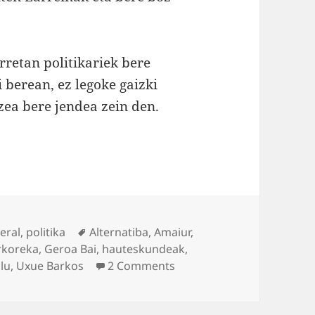
rretan politikariek bere
i berean, ez legoke gaizki
zea bere jendea zein den.
Tags
eral
,
politika
Alternatiba
,
Amaiur
,
rkoreka
,
Geroa Bai
,
hauteskundeak
,
on Ni ez naiz fededuna… 
lu
,
Uxue Barkos
2 Comments