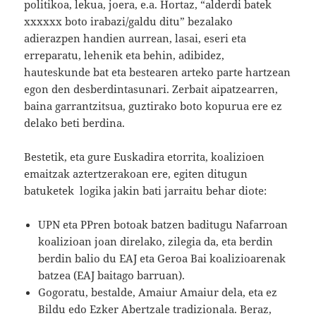
politikoa, lekua, joera, e.a. Hortaz, “alderdi batek
xxxxxx boto irabazi/galdu ditu” bezalako
adierazpen handien aurrean, lasai, eseri eta
erreparatu, lehenik eta behin, adibidez,
hauteskunde bat eta bestearen arteko parte hartzean
egon den desberdintasunari. Zerbait aipatzearren,
baina garrantzitsua, guztirako boto kopurua ere ez
delako beti berdina.
Bestetik, eta gure Euskadira etorrita, koalizioen
emaitzak aztertzerakoan ere, egiten ditugun
batuketek logika jakin bati jarraitu behar diote:
UPN eta PPren botoak batzen baditugu Nafarroan
koalizioan joan direlako, zilegia da, eta berdin
berdin balio du EAJ eta Geroa Bai koalizioarenak
batzea (EAJ baitago barruan).
Gogoratu, bestalde, Amaiur Amaiur dela, eta ez
Bildu edo Ezker Abertzale tradizionala. Beraz,