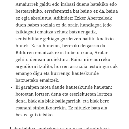
Amaiurrek galdu edo irabazi duena batekiko edo
bestearekiko, erreferentzia bat baino ez da, baina
ez egia absolutua. Adibidez: Ezker Abertzaleak
duen babes soziala ez da orain handiagoa (edo
txikiagoa) emaitza zehatz batzuengatik,
sentsibilitate gehiago gordetzen baititu koalizio
honek. Kasu honetan, bereziki deigarria da
Bilduren emaitzak ezin hobetu izana, Aralar
gehitu denean proiektura. Baina nire aurreko
argudiora itzulita, horren arrazoia testuinguruak
emango digu eta hurrengo hauteskunde
batzuetako emaitzek.
Bi garaipen mota daude hauteskunde hauetan:
botoetan lortzen dena eta eserlekuetan lortzen
dena, biak ala biak baliagarriak, eta biak bere
esanahi sinbolikoarekin. Ez nituzke bata ala
bestea gutxietsiko.
Laburbilduz, zenbakiek ez dute egia absoluturik