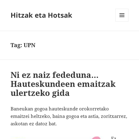
Hitzak eta Hotsak
MENU
AND
WIDGETS
Tag:
UPN
Ni ez naiz fededuna…
Hauteskundeen emaitzak
ulertzeko gida
Baneukan gogoa hauteskunde orokorretako
emaitzei heltzeko, baina gogoa eta astia, zoritxarrez,
askotan ez datoz bat.
Ez