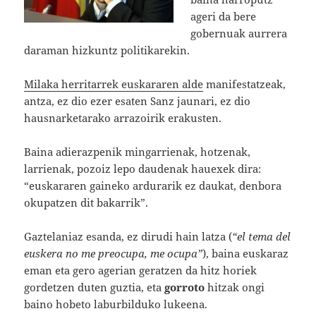
ageri da bere
gobernuak aurrera
daraman hizkuntz politikarekin.
Milaka herritarrek euskararen alde
manifestatzeak,
antza, ez dio ezer esaten Sanz jaunari, ez dio
hausnarketarako arrazoirik erakusten.
Baina adierazpenik mingarrienak, hotzenak,
larrienak, pozoiz lepo daudenak hauexek dira:
“euskararen gaineko ardurarik ez daukat, denbora
okupatzen dit bakarrik”.
Gaztelaniaz esanda, ez dirudi hain latza (
“el tema del
euskera no me preocupa, me ocupa”
), baina euskaraz
eman eta gero agerian geratzen da hitz horiek
gordetzen duten guztia, eta
gorroto
hitzak ongi
baino hobeto laburbilduko lukeena.