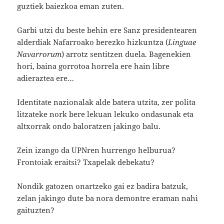
guztiek baiezkoa eman zuten.
Garbi utzi du beste behin ere Sanz presidentearen
alderdiak Nafarroako berezko hizkuntza (
Linguae
Navarrorum
) arrotz sentitzen duela. Bagenekien
hori, baina gorrotoa horrela ere hain libre
adieraztea ere…
Identitate nazionalak alde batera utzita, zer polita
litzateke nork bere lekuan lekuko ondasunak eta
altxorrak ondo baloratzen jakingo balu.
Zein izango da UPNren hurrengo helburua?
Frontoiak eraitsi? Txapelak debekatu?
Nondik gatozen onartzeko gai ez badira batzuk,
zelan jakingo dute ba nora demontre eraman nahi
gaituzten?