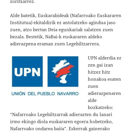
zoritxarrez.
Alde batetik, Euskarabideak (Nafarroako Euskararen
Institutua) ekitaldirik ez antolatzeko agindua jaso
zuen, atzo bertan Deia egunkariak salatzen zuen
bezala. Bestetik, NaBai-k euskararen aldeko
adierazpena eraman zuen Legebiltzarrera.
UPN alderdia ez
zen gai izan
hitzez hitz
honakoa esaten
zuen
adierazpenaren
alde
bozkatzeko:
“Nafarroako Legebiltzarrak adierazten du lanari
irmo ekingo diola euskararen egoera hobetzeko,
Nafarroako ondarea baita”. Eskerrak gainerako