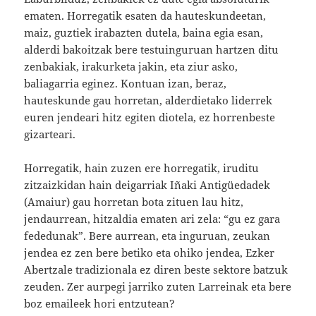
ematen. Horregatik esaten da hauteskundeetan,
maiz, guztiek irabazten dutela, baina egia esan,
alderdi bakoitzak bere testuinguruan hartzen ditu
zenbakiak, irakurketa jakin, eta ziur asko,
baliagarria eginez. Kontuan izan, beraz,
hauteskunde gau horretan, alderdietako liderrek
euren jendeari hitz egiten diotela, ez horrenbeste
gizarteari.
Horregatik, hain zuzen ere horregatik, iruditu
zitzaizkidan hain deigarriak Iñaki Antigüedadek
(Amaiur) gau horretan bota zituen lau hitz,
jendaurrean, hitzaldia ematen ari zela: “gu ez gara
fededunak”. Bere aurrean, eta inguruan, zeukan
jendea ez zen bere betiko eta ohiko jendea, Ezker
Abertzale tradizionala ez diren beste sektore batzuk
zeuden. Zer aurpegi jarriko zuten Larreinak eta bere
boz emaileek hori entzutean?