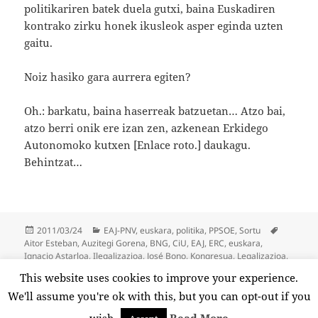
politikariren batek duela gutxi, baina Euskadiren
kontrako zirku honek ikusleok asper eginda uzten
gaitu.
Noiz hasiko gara aurrera egiten?
Oh.: barkatu, baina haserreak batzuetan… Atzo bai,
atzo berri onik ere izan zen, azkenean Erkidego
Autonomoko kutxen [Enlace roto.] daukagu.
Behintzat…
Posted
Categories
Tags
2011/03/24
EAJ-PNV
,
euskara
,
politika
,
PPSOE
,
Sortu
on
Aitor Esteban
,
Auzitegi Gorena
,
BNG
,
CiU
,
EAJ
,
ERC
,
euskara
,
Ignacio Astarloa
,
Ilegalizazioa
,
José Bono
,
Kongresua
,
Legalizazioa
,
Madril
,
NaBai
,
Pedro José Muñoz González
,
PP
,
PSOE
,
Rosa Díez
,
This website uses cookies to improve your experience.
on Españokrazia
Sortu
,
UPyD
2 Comments
We'll assume you're ok with this, but you can opt-out if you