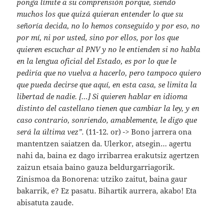
ponga límite a su comprensión porque, siendo
muchos los que quizá quieran entender lo que su
señoría decida, no lo hemos conseguido y por eso, no
por mí, ni por usted, sino por ellos, por los que
quieren escuchar al PNV y no le entienden si no habla
en la lengua oficial del Estado, es por lo que le
pediría que no vuelva a hacerlo, pero tampoco quiero
que pueda decirse que aquí, en esta casa, se limita la
libertad de nadie. […] Si quieren hablar en idioma
distinto del castellano tienen que cambiar la ley, y en
caso contrario, sonriendo, amablemente, le digo que
será la última vez”.
(11-12. or) -> Bono jarrera ona
mantentzen saiatzen da. Ulerkor, atsegin… agertu
nahi da, baina ez dago irribarrea erakutsiz agertzen
zaizun etsaia baino gauza beldurgarriagorik.
Zinismoa da Bonorena: utziko zaitut, baina gaur
bakarrik, e? Ez pasatu. Bihartik aurrera, akabo! Eta
abisatuta zaude.