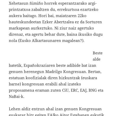
Xehetasun ñimiño horrek esperantzarako argi-
printzatxoa zabaltzen du, errekurtsoa ezartzeko
aukera baitago. Hori bai, maiatzaren 22ko
hauteskundeetan Ezker Abertzalea ez da Sorturen
markapean aurkeztuko. Ni ziur naiz agertuko
direnaz, eta agertu behar dute, baina ikusiko dugu
nola (Eusko Alkartasunaren magalean?).
Beste
alde
batetik, Españokraziaren beste adibide bat izan
genuen herenegun Madrilgo Kongresuan. Bertan,
estatuan koofizialak diren hizkuntzak (euskara
barne) kongresuan erabili ahal izateko
proposamena eraman zuten CiU, ERC, EAJ, BNG eta
NaBai-k.
Lehen aldiz entzun ahal izan genuen Kongresuan
euskaraz hitz egiten EAJko Aitor Estebanen eskutik,