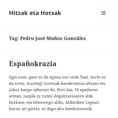
Hitzak eta Hotsak
MENU
AND
WIDGETS
Tag:
Pedro José Muñoz González
Españokrazia
Egia esan, gaur ez da eguna oso ondo hasi. Sortu ez
da sortu, Auzitegi Gorenak banderatxoa altxatu eta
jokoz kanpo adierazi du. Hori bai, 16 epaileren
artean, zazpik ez zuten ilegalizazioaren alde
bozkatu, eta lehenengo aldiz, Alderdien Legeari
buruz ari garela, ez dago aho batekotasunik.