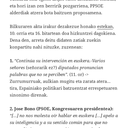
eta hori izan zen berririk pozgarriena, PPSOE
alderdiak atzera bota baitzuen proposamena.
Bilkuraren akta irakur dezakezue honako
estekan
,
10. orria eta 16. bitartean doa hizkuntzei dagokiena.
Dena den, arreta deitu didaten zatiak zuekin
konpartitu nahi nituzke, zuzenean:
1.
“Continúa su intervención en euskera.-Varios
señores
(señorarik ez?)
diputados pronuncian
palabras que no se perciben”.
(11. or) ->
Zurrumurruak, aulkian mugitu eta zarata atera…
tira, Espainiako politikari batzuentzat errespetuaren
sinonimo direnak.
2.
Jose Bono (PSOE, Kongresuaren presidentea):
“[…] no nos molesta oír hablar en euskera […] apelo a
su inteligencia y a su sentido común para que no