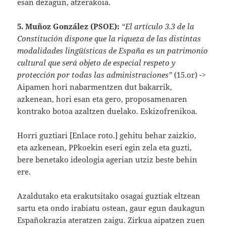
esan dezagun, atzerakoia.
5. Muñoz González (PSOE):
“El artículo 3.3 de la
Constitución dispone que la riqueza de las distintas
modalidades lingüísticas de España es un patrimonio
cultural que será objeto de especial respeto y
protección por todas las administraciones”
(15.or) ->
Aipamen hori nabarmentzen dut bakarrik,
azkenean, hori esan eta gero, proposamenaren
kontrako botoa azaltzen duelako. Eskizofrenikoa.
Horri guztiari [Enlace roto.] gehitu behar zaizkio,
eta azkenean, PPkoekin eseri egin zela eta guzti,
bere benetako ideologia agerian utziz beste behin
ere.
Azaldutako eta erakutsitako osagai guztiak eltzean
sartu eta ondo irabiatu ostean, gaur egun daukagun
Españokrazia ateratzen zaigu. Zirkua aipatzen zuen