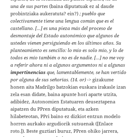
una de sus partes
(baina diputatuak ez al daude
probintziaka aukeratuta? ein?)
; pueblo que
colectivamente tiene una lengua común que es el
castellano. […] es una pieza más del proceso de
desmontaje del Estado autonómico que algunos de
ustedes vienen persiguiendo en los últimos años. Su
planteamiento es sencillo: lo mío es solo mío, y lo de
todos es mío también o no es de nadie. […] no me voy
a referir ahora ni a algunos argumentos ni a algunas
impertinencias
que, lamentablemente, se han vertido
por alguna de sus señorías. (14. or)
-> gizakume
honen aita Madrilgo batzokian euskara irakasle izan
zela esan didate, baina apunte hori aparte utzita,
adibidez, Autonomien Estatuaren deuseztapena
aipatzen du PPren diputatuak, eta azken
hilabeteotan, PPri baino ez dizkiot entzun modelo
horren aurkako argudiorik sutsuenak ([Enlace
roto.]). Beste guztiari buruz, PPren ohiko jarrera,