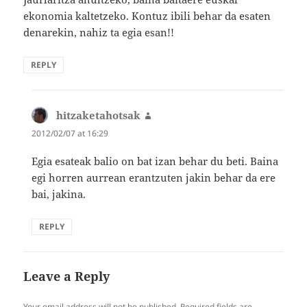
ekonomia kaltetzeko. Kontuz ibili behar da esaten
denarekin, nahiz ta egia esan!!
REPLY
hitzaketahotsak
says:
2012/02/07 at 16:29
Egia esateak balio on bat izan behar du beti. Baina
egi horren aurrean erantzuten jakin behar da ere
bai, jakina.
REPLY
Leave a Reply
Your email address will not be published.
Required fields are