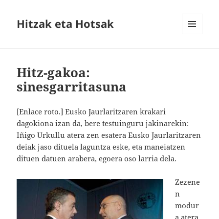
Hitzak eta Hotsak
MENU
AND
WIDGETS
Hitz-gakoa:
sinesgarritasuna
[Enlace roto.] Eusko Jaurlaritzaren krakari
dagokiona izan da, bere testuinguru jakinarekin:
Iñigo Urkullu atera zen esatera Eusko Jaurlaritzaren
deiak jaso dituela laguntza eske, eta maneiatzen
dituen datuen arabera, egoera oso larria dela.
Zezene
n
modur
a atera