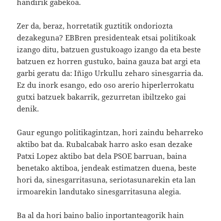
handirik gabekoa.
Zer da, beraz, horretatik guztitik ondoriozta
dezakeguna? EBBren presidenteak etsai politikoak
izango ditu, batzuen gustukoago izango da eta beste
batzuen ez horren gustuko, baina gauza bat argi eta
garbi geratu da: Iñigo Urkullu zeharo sinesgarria da.
Ez du inork esango, edo oso arerio hiperlerrokatu
gutxi batzuek bakarrik, gezurretan ibiltzeko gai
denik.
Gaur egungo politikagintzan, hori zaindu beharreko
aktibo bat da. Rubalcabak harro asko esan dezake
Patxi Lopez aktibo bat dela PSOE barruan, baina
benetako aktiboa, jendeak estimatzen duena, beste
hori da, sinesgarritasuna, seriotasunarekin eta lan
irmoarekin landutako sinesgarritasuna alegia.
Ba al da hori baino balio inportanteagorik hain