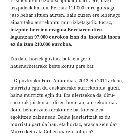
Irismenaren irizpidea aplikatu barik ere, iazko
irizpideak hartua, Berriak 111.000 euro gutxiago
jaso behar zituen aurten, hain zuzen ere lehenago
aipatutako aurrekontu murrizketagatik. Beraz,
irizpide berrien eragina Berriaren diru-
laguntzan 97.000 eurokoa izan da, inondik inora
ez da izan 210.000 eurokoa
.
Eta datu horiek guztiak bota eta gero,
hausnarketarako beste kontu pare bat:
– Gipuzkoako Foru Aldundiak, 2012 eta 2014 artean,
murriztu egin du euskararako aurrekontua, gutxi,
baina murriztu egin du. Eta ulertzekoa da, diru-
sarrerak jaisten ari diren honetan, aurrekontuak
doitu behar izatea erakunde bat kudeatzea
egokitzen zaizunean. Baina Jaurlaritzak ez du
murriztu partida hau, eta hortaz, arazoa zein da?
Murrizketa ala Gobernuaren kolorea?