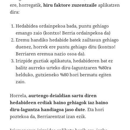
ere, horregatik,
hiru faktore zuzentzaile
aplikatzen
dira:
Hedabidea ordainpekoa bada, puntu gehiago
emango zaio (kontxo! Berria ordainpekoa da)
Eremu handiko hedabide batek zailtasun gehiago
duenez, horrek ere puntu gehiago ditu (kontxo!
Berriaren eremua nazio osoa da).
Irizpide guztiak aplikatuta, hedabideren bat ez
balitz aurreko urteko diru-laguntzaren %80ra
helduko, gutxieneko %80 hori bermatu egiten
zaio.
Horrela,
aurtengo deialdian sartu diren
hedabideen erdiak baino gehiagok iaz baino
diru-laguntza handiagoa jaso dute
. Eta hori
poztekoa da, Berriarentzat izan ezik.