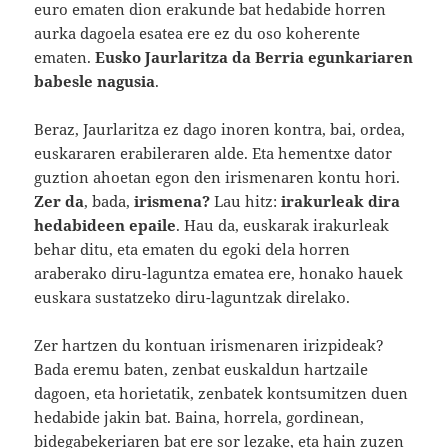
euro ematen dion erakunde bat hedabide horren
aurka dagoela esatea ere ez du oso koherente
ematen.
Eusko Jaurlaritza da Berria egunkariaren
babesle nagusia
.
Beraz, Jaurlaritza ez dago inoren kontra, bai, ordea,
euskararen erabileraren alde. Eta hementxe dator
guztion ahoetan egon den irismenaren kontu hori.
Zer da
, bada,
irismena?
Lau hitz:
irakurleak dira
hedabideen epaile
. Hau da, euskarak irakurleak
behar ditu, eta ematen du egoki dela horren
araberako diru-laguntza ematea ere, honako hauek
euskara sustatzeko diru-laguntzak direlako.
Zer hartzen du kontuan irismenaren irizpideak?
Bada eremu baten, zenbat euskaldun hartzaile
dagoen, eta horietatik, zenbatek kontsumitzen duen
hedabide jakin bat. Baina, horrela, gordinean,
bidegabekeriaren bat ere sor lezake, eta hain zuzen