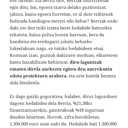
hor tartean. Eta berriz diot, Berriak murrizketak
egin ditu, bai, egoera txarra delako guztiontzat,
jakina, baina egoera horretan, ez al dute txikienek
bultzada handiagoa merezi edo behar? Berriak ondo
daki zer den txiki izatea beste hedabide batzuekin
erkatuta, baina poltsa honen barruan, bera da
handiena eta eredugarri jokatu beharko
lukeelakoan nago, ez tokiko hedabideen etsai.
Kontuan izan, guztiok dakizuen moduan, elkarteren
baten bazabiltzate behintzat,
diru-laguntzak
ematen direla aurkeztu egiten den aurrekontu
edota proiektuen arabera
, eta urte batetik bestera
alda litezkeela.
Ez dago gaizki gogoratzea, halaber, diruz lagunduen
dagoen hedabidea dela Berria, %21,38ko
finantzazioarekin, gainerakoak %18 inguruan
dauden bitartean. Horrek, zifra borobiletan,
1.300.000 euro esan nahi du. Hedabide bati 1.300.000