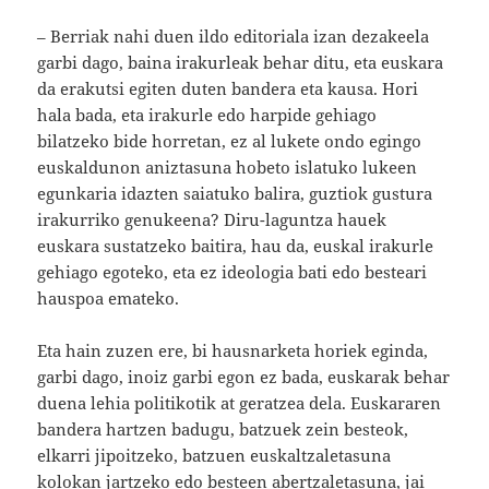
– Berriak nahi duen ildo editoriala izan dezakeela
garbi dago, baina irakurleak behar ditu, eta euskara
da erakutsi egiten duten bandera eta kausa. Hori
hala bada, eta irakurle edo harpide gehiago
bilatzeko bide horretan, ez al lukete ondo egingo
euskaldunon aniztasuna hobeto islatuko lukeen
egunkaria idazten saiatuko balira, guztiok gustura
irakurriko genukeena? Diru-laguntza hauek
euskara sustatzeko baitira, hau da, euskal irakurle
gehiago egoteko, eta ez ideologia bati edo besteari
hauspoa emateko.
Eta hain zuzen ere, bi hausnarketa horiek eginda,
garbi dago, inoiz garbi egon ez bada, euskarak behar
duena lehia politikotik at geratzea dela. Euskararen
bandera hartzen badugu, batzuek zein besteok,
elkarri jipoitzeko, batzuen euskaltzaletasuna
kolokan jartzeko edo besteen abertzaletasuna, jai