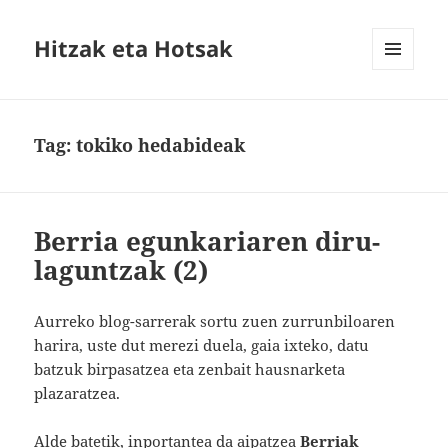
Hitzak eta Hotsak
MENU
AND
WIDGETS
Tag:
tokiko hedabideak
Berria egunkariaren diru-
laguntzak (2)
Aurreko blog-sarrerak sortu zuen zurrunbiloaren
harira, uste dut merezi duela, gaia ixteko, datu
batzuk birpasatzea eta zenbait hausnarketa
plazaratzea.
Alde batetik, inportantea da aipatzea
Berriak