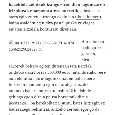
bazekiela zeintzuk izango ziren diru-laguntzaren
irizpideak ebazpena atera aurretik
, albistea ere
atera egin zuten aurtengo ekainean (
ikusi hemen
),
baina asaldatu egin dira pastel puska txikiagoa
ematen zitzaiela konturatu direnean.
Horri lotzen
badiogu krisi
garaian,
diru-
sarrerek behera egiten dutenean (eta Berriak
ondotxo daki hori ia 500.000 euro jaitsi duelako bere
aurrekontua), diru-laguntza hauen poltsa bere
horretan mantendu egin dela, alegia, ez dela
tantatxo bat ere murriztu, baina 12 hedabide
gehiago egon direla poltsa horretatik dirua
jasotzeko… ba berekoikeria puntu batez hitz egin ez
badezakegu behintzat, antzeko zerbait egongo da