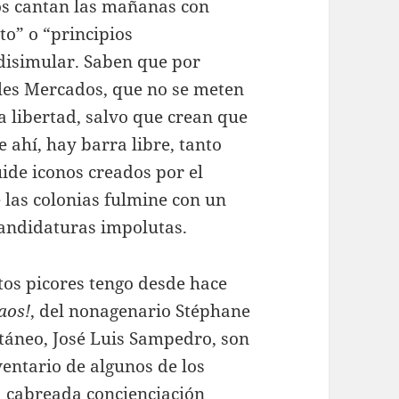
nos cantan las mañanas con
to” o “principios
 disimular. Saben que por
bles Mercados, que no se meten
a libertad, salvo que crean que
e ahí, hay barra libre, tanto
uide iconos creados por el
las colonias fulmine con un
candidaturas impolutas.
stos picores tengo desde hace
aos!
, del nonagenario Stéphane
etáneo, José Luis Sampedro, son
entario de algunos de los
a cabreada concienciación