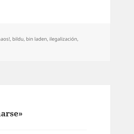
tas
naos!
,
bildu
,
bin laden
,
ilegalización
,
narse»