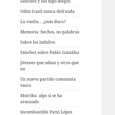
Sánchez y sus digo-diegos
Odón (casi) nunca defrauda
La vuelta… ¿más dura?
Memoria: hechos, no palabras
Sobre los indultos
Sánchez sobre Pablo González
Jóvenes que odian y otros que
no
Un nuevo partido comunista
vasco
Mutriku: algo sí se ha
avanzado
Incombustible Patxi López