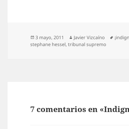
Publicado
Autor
Etique
3 mayo, 2011
Javier Vizcaíno
¡indig
el
stephane hessel
,
tribunal supremo
7 comentarios en «Indig