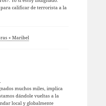
os?. Yo si estoy indignado.
para calificar de terrorista a la
ras « Maribel
.
gnados muchos miles, implica
tamos dándole vueltas a la
andar local y globalmente