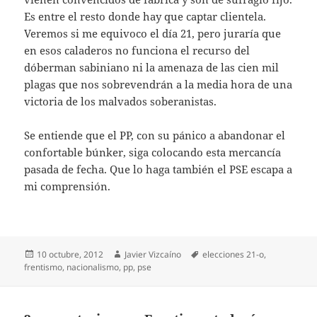
Es entre el resto donde hay que captar clientela.
Veremos si me equivoco el día 21, pero juraría que
en esos caladeros no funciona el recurso del
dóberman sabiniano ni la amenaza de las cien mil
plagas que nos sobrevendrán a la media hora de una
victoria de los malvados soberanistas.
Se entiende que el PP, con su pánico a abandonar el
confortable búnker, siga colocando esta mercancía
pasada de fecha. Que lo haga también el PSE escapa a
mi comprensión.
Publicado
Autor
Etiquetas
10 octubre, 2012
Javier Vizcaíno
elecciones 21-o
,
el
frentismo
,
nacionalismo
,
pp
,
pse