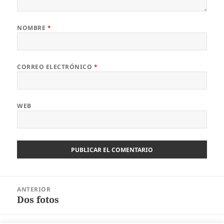
NOMBRE
*
CORREO ELECTRÓNICO
*
WEB
Navegación
ANTERIOR
de
Dos fotos
Entrada
entradas
anterior: