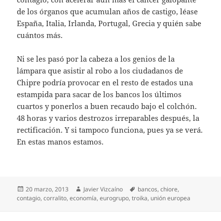
de los órganos que acumulan años de castigo, léase
España, Italia, Irlanda, Portugal, Grecia y quién sabe
cuántos más.
Ni se les pasó por la cabeza a los genios de la
lámpara que asistir al robo a los ciudadanos de
Chipre podría provocar en el resto de estados una
estampida para sacar de los bancos los últimos
cuartos y ponerlos a buen recaudo bajo el colchón.
48 horas y varios destrozos irreparables después, la
rectificación. Y si tampoco funciona, pues ya se verá.
En estas manos estamos.
Publicado
Autor
Etiquetas
20 marzo, 2013
Javier Vizcaíno
bancos
,
chiore
,
el
contagio
,
corralito
,
economía
,
eurogrupo
,
troika
,
unión europea