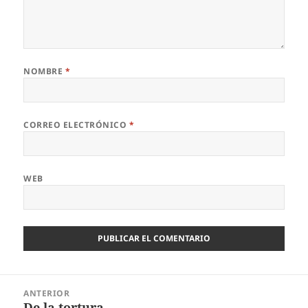
NOMBRE
*
CORREO ELECTRÓNICO
*
WEB
Navegación
ANTERIOR
de
De la tortura
Entrada