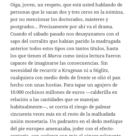
Oiga, joven, un respeto, que está usted hablando de
personas que le sacan dos y tres ceros en la nómina,
por no mencionar los doctorados, másteres y
postgrados… Precisamente por ahí va el drama.
Cuando el sábado pasado nos desayunamos con el
sapo del corralito que habían parido la madrugada
anterior todos estos tipos con tantos títulos, hasta
los que tienen el
Marca
como única lectura fueron
capaces de imaginarse las consecuencias. Sin
necesidad de recurrir a Krugman ni a Stiglitz,
cualquiera con medio dedo de frente se olió el pan
hecho con unas hostias. Para tapar un agujero de
10.000 cochinos millones de euros —calderilla en
relación a las cantidades que se manejan
habitualmente—, se corría el riesgo de palmar
cincuenta veces más en el resto de la malhadada
unión monetaria. Un padrastro en el dedo meñique
del pie europeo amenazaba, joder con el efecto-
contagio, con acelerar aun más el cáncer galopante