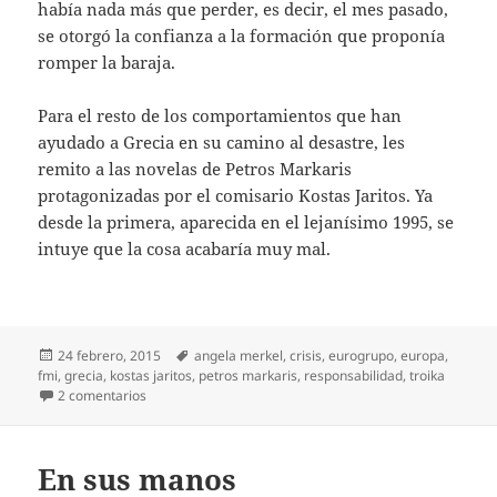
había nada más que perder, es decir, el mes pasado,
se otorgó la confianza a la formación que proponía
romper la baraja.
Para el resto de los comportamientos que han
ayudado a Grecia en su camino al desastre, les
remito a las novelas de Petros Markaris
protagonizadas por el comisario Kostas Jaritos. Ya
desde la primera, aparecida en el lejanísimo 1995, se
intuye que la cosa acabaría muy mal.
Publicado
Etiquetas
24 febrero, 2015
angela merkel
,
crisis
,
eurogrupo
,
europa
,
el
fmi
,
grecia
,
kostas jaritos
,
petros markaris
,
responsabilidad
,
troika
en Responsabilidades griegas
2 comentarios
En sus manos