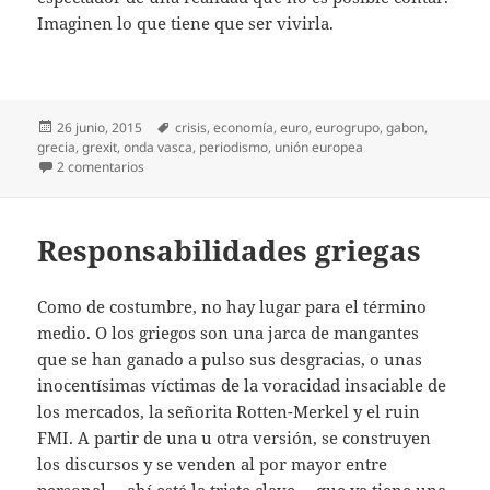
Imaginen lo que tiene que ser vivirla.
Publicado
Etiquetas
26 junio, 2015
crisis
,
economía
,
euro
,
eurogrupo
,
gabon
,
el
grecia
,
grexit
,
onda vasca
,
periodismo
,
unión europea
en Mi perplejidad griega
2 comentarios
Responsabilidades griegas
Como de costumbre, no hay lugar para el término
medio. O los griegos son una jarca de mangantes
que se han ganado a pulso sus desgracias, o unas
inocentísimas víctimas de la voracidad insaciable de
los mercados, la señorita Rotten-Merkel y el ruin
FMI. A partir de una u otra versión, se construyen
los discursos y se venden al por mayor entre
personal —ahí está la triste clave— que ya tiene una