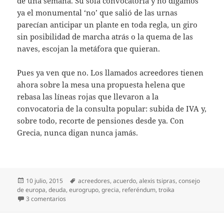
de una semana. Su sola convocatoria y no digamos
ya el monumental ‘no’ que salió de las urnas
parecían anticipar un plante en toda regla, un giro
sin posibilidad de marcha atrás o la quema de las
naves, escojan la metáfora que quieran.
Pues ya ven que no. Los llamados acreedores tienen
ahora sobre la mesa una propuesta helena que
rebasa las líneas rojas que llevaron a la
convocatoria de la consulta popular: subida de IVA y,
sobre todo, recorte de pensiones desde ya. Con
Grecia, nunca digan nunca jamás.
Publicado
Etiquetas
10 julio, 2015
acreedores
,
acuerdo
,
alexis tsipras
,
consejo
el
de europa
,
deuda
,
eurogrupo
,
grecia
,
referéndum
,
troika
en Grecia, otra hora de la verdad
3 comentarios