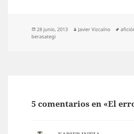
Publicado
Autor
Etiqu
28 junio, 2013
Javier Vizcaíno
afició
el
berasategi
5 comentarios en «El err