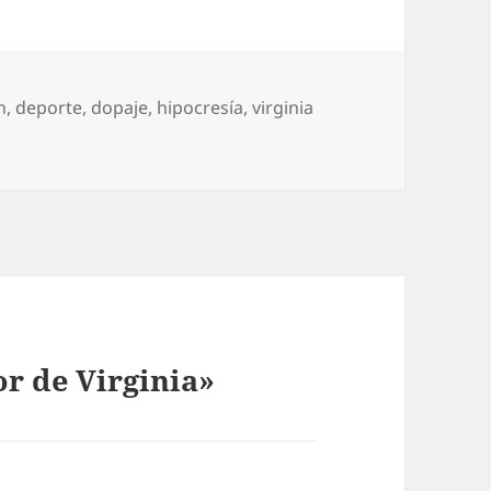
etas
n
,
deporte
,
dopaje
,
hipocresía
,
virginia
or de Virginia»