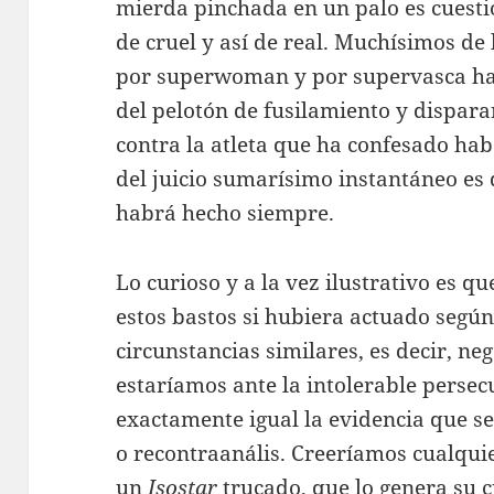
mierda pinchada en un palo es cuesti
de cruel y así de real. Muchísimos de
por superwoman y por supervasca han
del pelotón de fusilamiento y dispara
contra la atleta que ha confesado hab
del juicio sumarísimo instantáneo es q
habrá hecho siempre.
Lo curioso y a la vez ilustrativo es qu
estos bastos si hubiera actuado según
circunstancias similares, es decir, ne
estaríamos ante la intolerable persec
exactamente igual la evidencia que se
o recontraanális. Creeríamos cualquie
un
Isostar
trucado, que lo genera su c