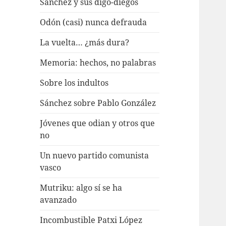
Sánchez y sus digo-diegos
Odón (casi) nunca defrauda
La vuelta… ¿más dura?
Memoria: hechos, no palabras
Sobre los indultos
Sánchez sobre Pablo González
Jóvenes que odian y otros que
no
Un nuevo partido comunista
vasco
Mutriku: algo sí se ha
avanzado
Incombustible Patxi López