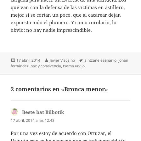
que van con la defensa de las víctimas en astillero,
mejor si se cortan un poco, que al cacarear dejan
expuesto todo el plumero. Y como corolario, lo
obvio: no hay nadie imprescindible.
Publicado
Autor
Etiquetas
17 abril, 2014
Javier Vizcaíno
aintzane ezenarro
,
jonan
el
fernández
,
paz y convivencia
,
txema urkijo
2 comentarios en «Bronca menor»
Beste bat Bilbotik
dice:
17 abril, 2014 a las 12:43
Por una vez estoy de acuerdo con Ortuzar, el
Urquijo este se ha pensado que es indispensable (y